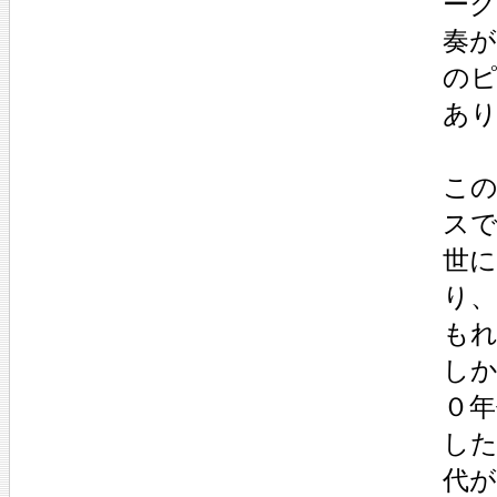
ー
奏が
の
あ
こ
ス
世
り、
も
し
０
し
代