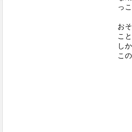
っ
お
こ
し
こ