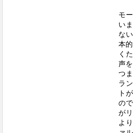
モ
い
な
本
く
声
つ
ラ
ト
の
が
よ
ァ