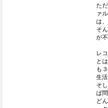
た
ァ
は
そ
が
レ
と
も
生
そ
ば
ど