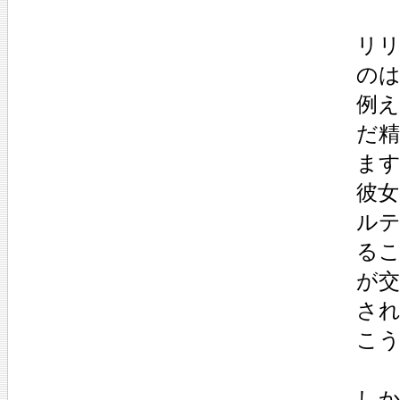
リ
の
例え
だ
ま
彼
ル
る
が
さ
こ
し