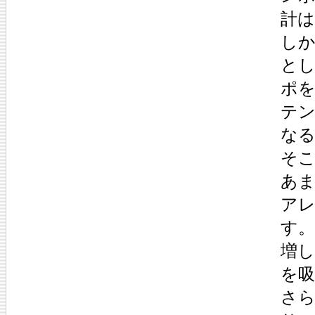
計
し
と
ポ
テ
な
そ
あ
ア
す
増
を
さ