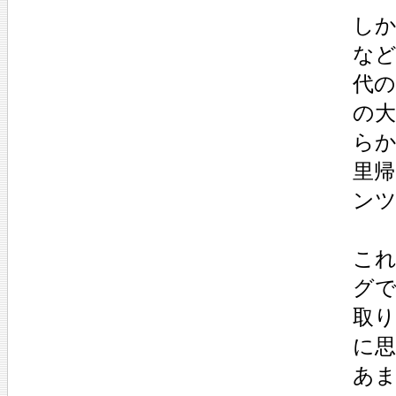
しか
など
代
の
らか
里
ン
これ
グ
取
に
あま