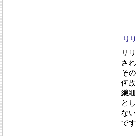
リ
リ
さ
そ
何
繊
と
な
で