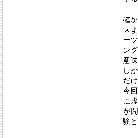
確
ス
ー
ン
意
し
だ
今
に
が
験