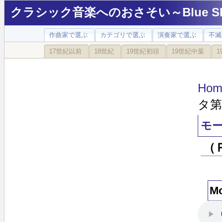
クラシック音楽へのおさそい～Blue Sky
作曲家で選ぶ
カテゴリで選ぶ
演奏家で選ぶ
不滅
17世紀以前
18世紀
19世紀初頭
19世紀中葉
1
Hom
タ第
モー
（
M