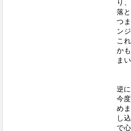
り、
落
つ
ン
こ
か
ま
逆に
今
めま
し
で