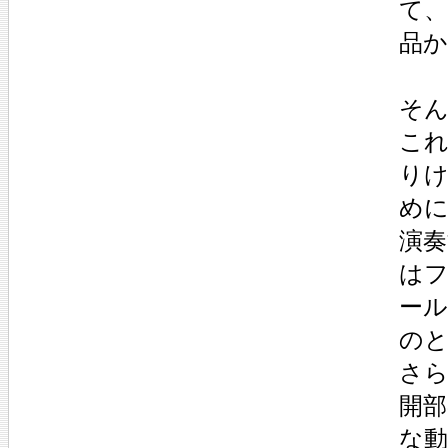
て
品
そん
これ
り
め
演奏
は
ー
の
さら
開
な