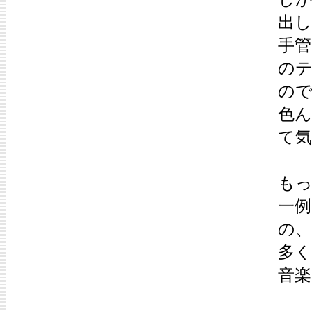
出
手
の
の
色
て
も
一例
の
多
音楽