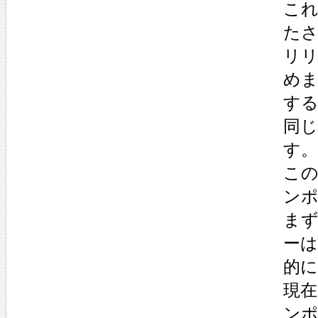
こ
た
リ
め
す
同
す
こ
ン
ま
ーは
的
現
ン