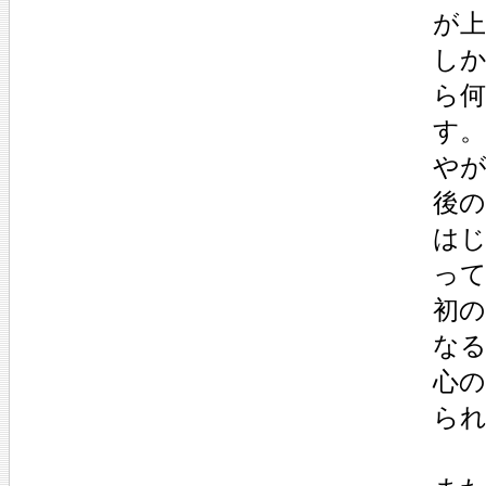
が
し
ら
す。
や
後
は
っ
初
な
心
ら