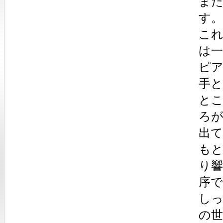
ま
す。
こ
は
ピ
手
と
ろ
出
も
り
序
し
の