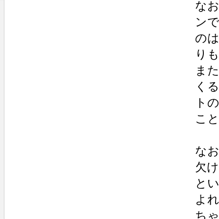
な
ン
の
り
ま
く
ト
こ
な
欠け
と
よ
ち