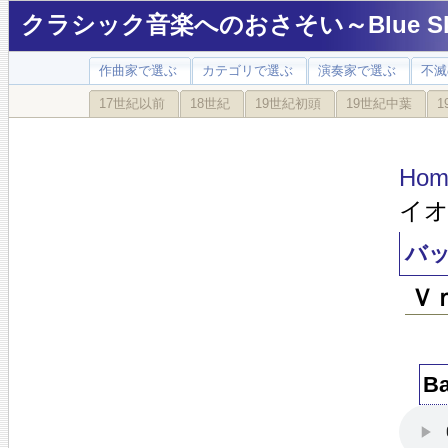
クラシック音楽へのおさそい～Blue Sky
作曲家で選ぶ
カテゴリで選ぶ
演奏家で選ぶ
不滅
17世紀以前
18世紀
19世紀初頭
19世紀中葉
1
Hom
イ
バ
Ｖ
B