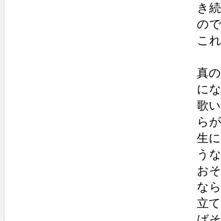
き
ので
こ
真
に
歌
ら
生
う
お
な
立
ば