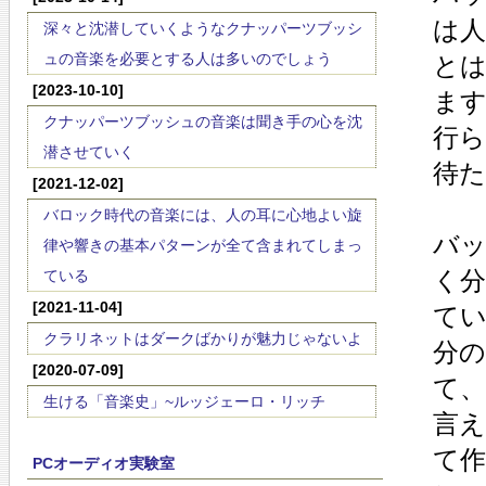
は
深々と沈潜していくようなクナッパーツブッシ
ュの音楽を必要とする人は多いのでしょう
と
[2023-10-10]
ま
クナッパーツブッシュの音楽は聞き手の心を沈
行
潜させていく
待
[2021-12-02]
バロック時代の音楽には、人の耳に心地よい旋
バ
律や響きの基本パターンが全て含まれてしまっ
く
ている
[2021-11-04]
て
クラリネットはダークばかりが魅力じゃないよ
分
[2020-07-09]
て
生ける「音楽史」~ルッジェーロ・リッチ
言
て
PCオーディオ実験室