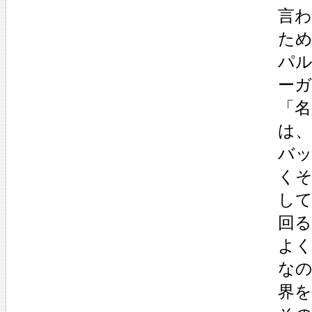
言
た
パ
ー
「
は
バ
く
し
回
よ
な
界を