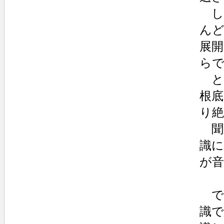
し
ん
展
ら
と
根底
り絶
聞
識
が
で
識