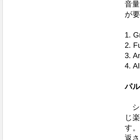
音
が
1. G
2. F
3. A
4. A
パル
シ
じ
す。
返さ