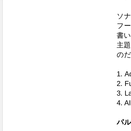
ソナ
フー
書
主
の
1. A
2. F
3. L
4. A
パル