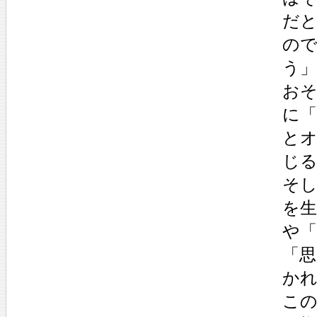
だ
の
う
お
に
と
じ
そ
を生
や「
「
か
こ