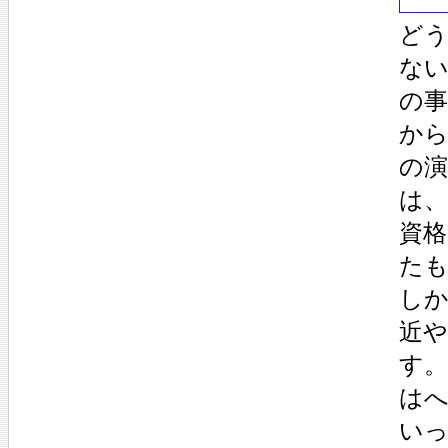
ど
な
の
か
の
は、
資
た
し
近
す
は
い