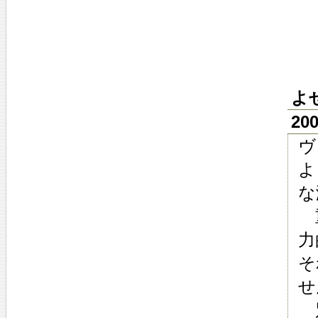
よ
20
ヴ
よ
な
重
力
そ
せ
別