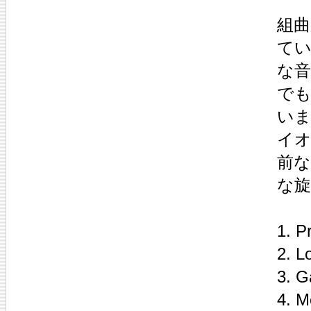
組曲
て
な
で
いま
イ
前
な旋
1. P
2. L
3. G
4. M