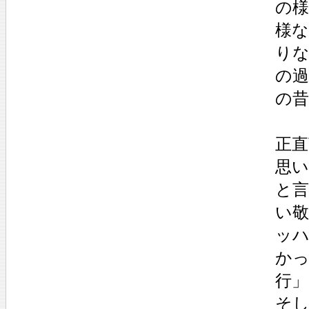
の
様
り
の
の
正
思い
と
い
ッ
か
行
そ