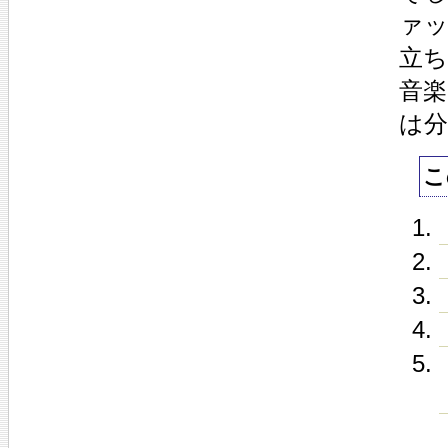
ァ
立
音
は
こ