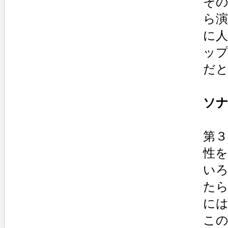
そ
ら
に人
ッ
だ
ソナ
第３
性
い
た
に
こ