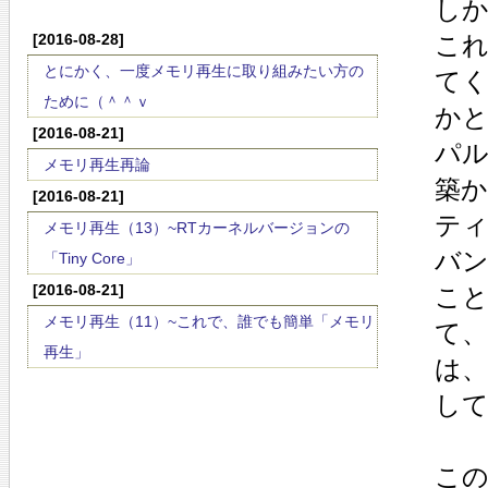
し
[2016-08-28]
こ
とにかく、一度メモリ再生に取り組みたい方の
て
ために（＾＾ｖ
か
[2016-08-21]
パ
メモリ再生再論
築
[2016-08-21]
ティ
メモリ再生（13）~RTカーネルバージョンの
バン
「Tiny Core」
[2016-08-21]
こ
メモリ再生（11）~これで、誰でも簡単「メモリ
て
再生」
は
し
こ