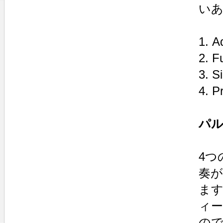
い
1. A
2. F
3. Si
4. P
パル
4つ
奏
ま
ィ
の