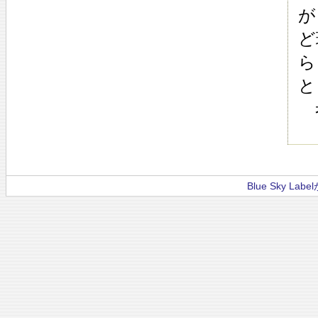
が
ど
ら
と
う
Blue Sky La