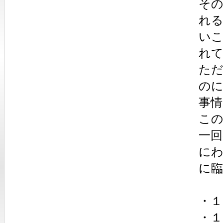
そ
れ
い
れ
た
の
事
こ
一回
にわ
に臨
・
・１