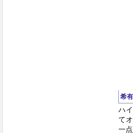
希
ハ
て
一