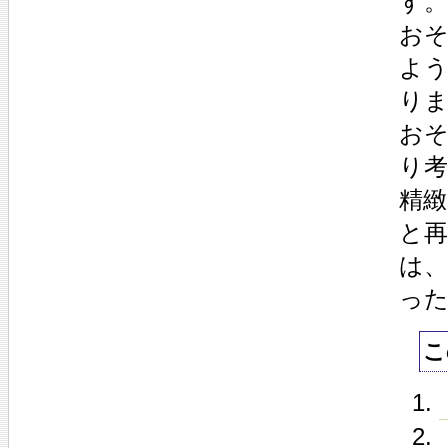
す。
お
よ
り
お
り
精
と
は
っ
こ