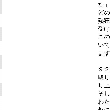
た
ど
熱狂
受
こ
い
ま
９
取
り
そし
わ
外に