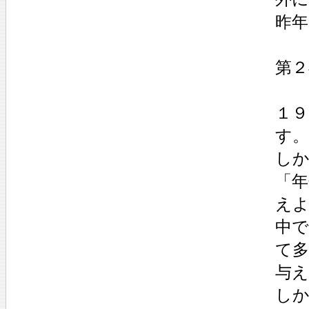
昨年
第２
１
す。
し
「年
え
中
て
与
し