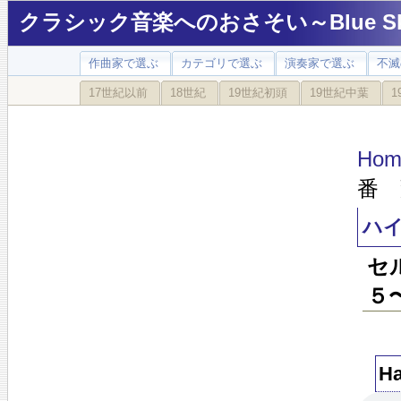
クラシック音楽へのおさそい～Blue Sky
作曲家で選ぶ
カテゴリで選ぶ
演奏家で選ぶ
不滅
17世紀以前
18世紀
19世紀初頭
19世紀中葉
1
Hom
番 
ハ
セ
５
H