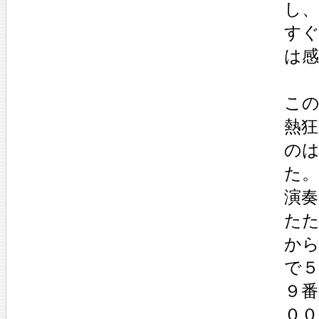
し
す
は
こ
熱
の
た。
演
た
か
で
９番
０