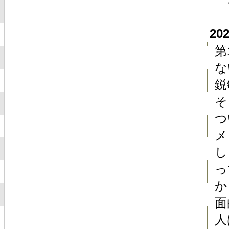
20
第
な
鋭
そ
つ
メ
し
っ
か
面
人