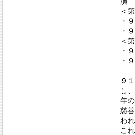
演
＜第
・
・９
＜第
・
・
９
し
年の
慈善
わ
こ