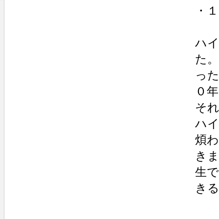
・１
ハ
た
っ
０
そ
ハ
煩
き
生
き