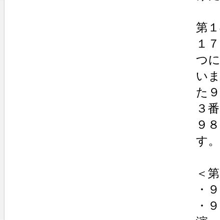
第１
１７
つ
い
た９
３番
９
す。
＜第
・９
・