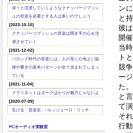
ン
深々と沈潜していくようなクナッパーツブッシ
ュの音楽を必要とする人は多いのでしょう
と
[2023-10-10]
彼
クナッパーツブッシュの音楽は聞き手の心を沈
開
潜させていく
当
[2021-12-02]
ト
バロック時代の音楽には、人の耳に心地よい旋
競
律や響きの基本パターンが全て含まれてしまっ
ー
ている
[2021-11-04]
た
クラリネットはダークばかりが魅力じゃないよ
と
[2020-07-09]
て
生ける「音楽史」~ルッジェーロ・リッチ
そ
行
PCオーディオ実験室