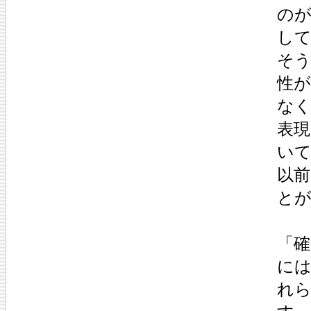
の
し
そ
性
な
表
い
以
と
「
に
れ