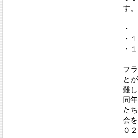
す。
・
・１
・１
フ
と
難
同年
た
会
０２