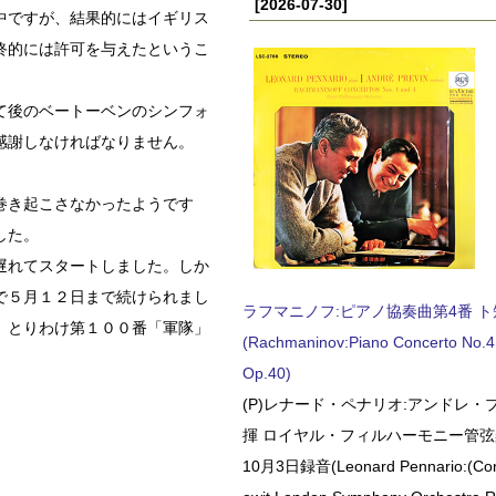
[2026-07-30]
中ですが、結果的にはイギリス
終的には許可を与えたというこ
て後のベートーベンのシンフォ
感謝しなければなりません。
巻き起こさなかったようです
した。
遅れてスタートしました。しか
で５月１２日まで続けられまし
ラフマニノフ:ピアノ協奏曲第4番 ト短調
、とりわけ第１００番「軍隊」
(Rachmaninov:Piano Concerto No.4 
Op.40)
(P)レナード・ペナリオ:アンドレ・
揮 ロイヤル・フィルハーモニー管弦楽
10月3日録音(Leonard Pennario:(Con