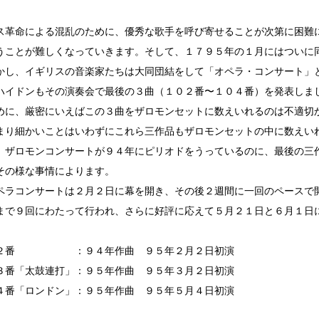
ス革命による混乱のために、優秀な歌手を呼び寄せることが次第に困難
うことが難しくなっていきます。そして、１７９５年の１月にはついに
かし、イギリスの音楽家たちは大同団結をして「オペラ・コンサート」
ハイドンもその演奏会で最後の３曲（１０２番〜１０４番）を発表しま
めに、厳密にいえばこの３曲をザロモンセットに数えいれるのは不適切
まり細かいことはいわずにこれら三作品もザロモンセットの中に数えい
、ザロモンコンサートが９４年にピリオドをうっているのに、最後の三
その様な事情によります。
ペラコンサートは２月２日に幕を開き、その後２週間に一回のペースで
まで９回にわたって行われ、さらに好評に応えて５月２１日と６月１日
０２番 ：９４年作曲 ９５年２月２日初演
３番「太鼓連打」：９５年作曲 ９５年３月２日初演
４番「ロンドン」：９５年作曲 ９５年５月４日初演