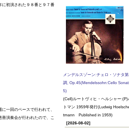
年に初演された９８番と９７番
メンデルスゾーン:チェロ・ソナタ第
調, Op.45(Mendelssohn:Cello Sonat
5)
(Cell)ルートヴィヒ・ヘルシャー:(
トマン 1959年発行(Ludwig Hoelscher
週に一回のペースで行われて、
tmann Published in 1959)
慈善演奏会が行われたので、こ
[2026-08-02]