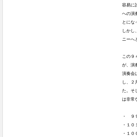
容易に
への演
とにな
しかし
ニーへ
この９
が、演
演奏会
し、２
た。そ
は非常
・ ９
・１０
・１０