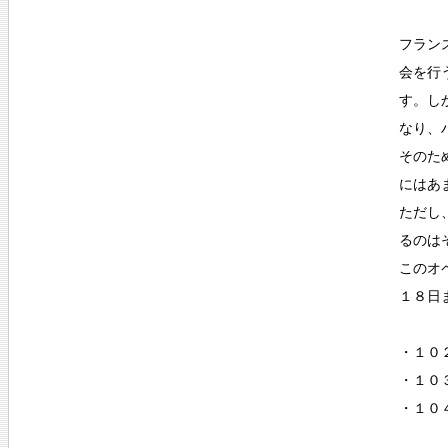
フラン
会を行
す。し
なり、
そのた
にはあ
ただし
るのは
このオ
１８日
・１
・１０
・１０