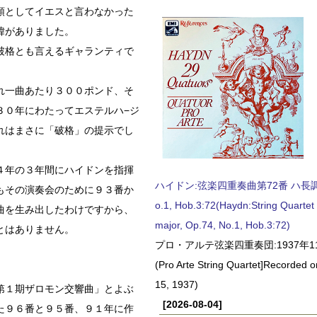
頑としてイエスと言わなかった
緯がありました。
破格とも言えるギャランティで
れ一曲あたり３００ポンド、そ
３０年にわたってエステルハ−ジ
れはまさに「破格」の提示でし
４年の３年間にハイドンを指揮
ハイドン:弦楽四重奏曲第72番 ハ長調, O
もその演奏会のために９３番か
o.1, Hob.3:72(Haydn:String Quartet
曲を生み出したわけですから、
major, Op.74, No.1, Hob.3:72)
とはありません。
プロ・アルテ弦楽四重奏団:1937年1
(Pro Arte String Quartet]Recorded
15, 1937)
第１期ザロモン交響曲」とよぶ
[2026-08-04]
た９６番と９５番、９１年に作