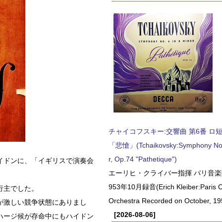
チャイコフスキー:交響曲 第6番 ロ短調,
「悲愴」(Tchaikovsky:Symphony No.6
r, Op.74 "Pathetique")
イドンに、「イギリスで演奏会
エーリヒ・クライバー指揮 パリ音楽
953年10月録音(Erich Kleiber:Paris C
行主でした。
Orchestra Recorded on October, 19
が激しい競争状態にありまし
[2026-08-06]
ハージ候が存命中にもハイドン