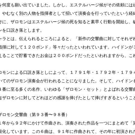
を何度も願い出ていました。しかし、エステルハージ候がその依頼には
、やむなく別の人物を指揮者として招いて演奏会を行っていたという経
けに、ザロモンはエステルハージ候の死を知ると素早く行動を開始し、
ンを口説き落とします。
ャラとは、伝えられるところによると、「新作の交響曲に対してそれぞ
指揮に対して１２０ポンド」等々だったといわれています。ハイドンが
えることで貯蓄できたお金は２００ポンドだったといわれますから、こ
ロモンによる口説き落としによって、１７９１年・１７９２年・１７９
いてのザロモン演奏会が行われることになりました。そして、ハイドン
４番に至る多くの名作、いわゆる「ザロモン・セット」とよばれる交響
はザロモンに対してどれほどの感謝を捧げたとして捧げすぎるというこ
ザロモン交響曲（第９３番〜９８番）
１年から９２年にかけて作曲され、演奏された作品を一つにまとめて「
般化しています。この６曲は、９１年に作曲されて、その年に初演され