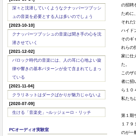
の招聘
深々と沈潜していくようなクナッパーツブッシ
ために
ュの音楽を必要とする人は多いのでしょう
それだ
[2023-10-10]
ハイド
クナッパーツブッシュの音楽は聞き手の心を沈
そのギ
潜させていく
れらの
[2021-12-02]
家に仕
バロック時代の音楽には、人の耳に心地よい旋
た。
律や響きの基本パターンが全て含まれてしまっ
このザ
ている
者に招
[2021-11-04]
ら１０
クラリネットはダークばかりが魅力じゃないよ
私たち
[2020-07-09]
生ける「音楽史」~ルッジェーロ・リッチ
第１期
１７９
PCオーディオ実験室
のが一