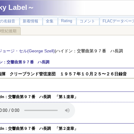
 Label～
Rating
の名録音
新着情報
全集
コメント
FLACデータベース
9世紀後期
ジョージ・セル(George Szell)
|ハイドン：交響曲第９７番 ハ長調
ン：交響曲第９７番 ハ長調
指揮 クリーブランド管弦楽団 １９５７年１０月２５〜２６日録音
ydn：交響曲第９７番 ハ長調 「第１楽章」
ydn：交響曲第９７番 ハ長調 「第２楽章」