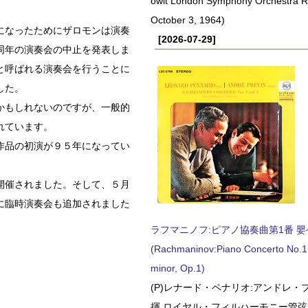
owit London Symphony Orchestra 
October 3, 1964)
になったためにザロモンは演奏
[2026-07-29]
同年の演奏会の中止を発表しま
と呼ばれる演奏会を行うことに
した。
かもしれないのですが、一般的
れています。
作品の初演が９５年になってい
開催されました。そして、５月
に臨時演奏会も追加されました
ラフマニノフ:ピアノ協奏曲第1番 嬰ヘ短
(Rachmaninov:Piano Concerto No.1 
minor, Op.1)
(P)レナード・ペナリオ:アンドレ・
揮 ロイヤル・フィルハーモニー管弦楽