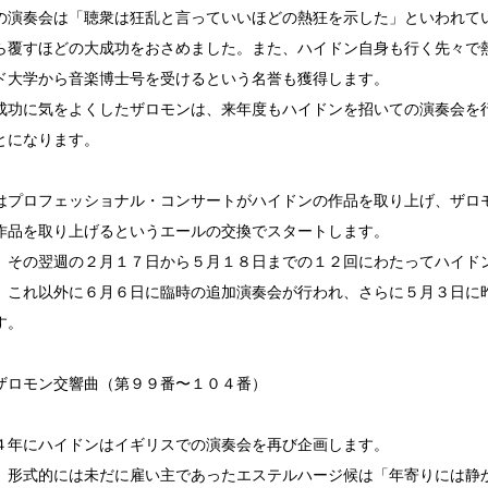
の演奏会は「聴衆は狂乱と言っていいほどの熱狂を示した」といわれて
ら覆すほどの大成功をおさめました。また、ハイドン自身も行く先々で
ド大学から音楽博士号を受けるという名誉も獲得します。
成功に気をよくしたザロモンは、来年度もハイドンを招いての演奏会を
とになります。
はプロフェッショナル・コンサートがハイドンの作品を取り上げ、ザロ
作品を取り上げるというエールの交換でスタートします。
、その翌週の２月１７日から５月１８日までの１２回にわたってハイド
、これ以外に６月６日に臨時の追加演奏会が行われ、さらに５月３日に
す。
ザロモン交響曲（第９９番〜１０４番）
４年にハイドンはイギリスでの演奏会を再び企画します。
、形式的には未だに雇い主であったエステルハージ候は「年寄りには静