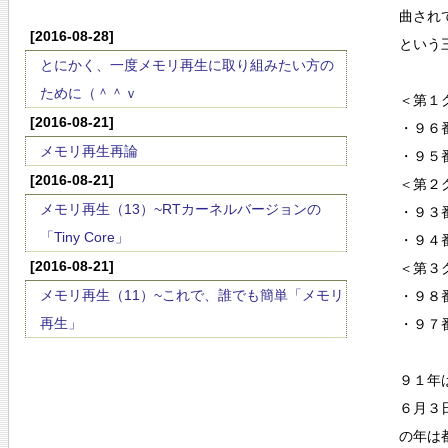
曲され
[2016-08-28]
という
とにかく、一度メモリ再生に取り組みたい方の
ために（＾＾ｖ
＜第１
[2016-08-21]
・９６
メモリ再生再論
・９５
[2016-08-21]
＜第２
メモリ再生（13）~RTカーネルバージョンの
・９３
「Tiny Core」
・９４
[2016-08-21]
＜第３
メモリ再生（11）~これで、誰でも簡単「メモリ
・９８
再生」
・９７
９１年
６月３
の年は