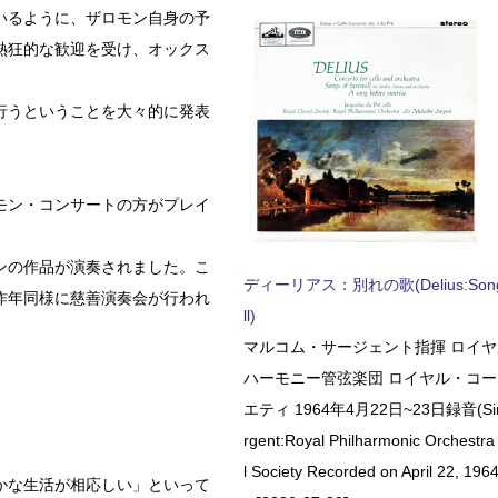
いるように、ザロモン自身の予
熱狂的な歓迎を受け、オックス
行うということを大々的に発表
モン・コンサートの方がプレイ
ンの作品が演奏されました。こ
ディーリアス：別れの歌(Delius:Songs 
昨年同様に慈善演奏会が行われ
ll)
マルコム・サージェント指揮 ロイ
ハーモニー管弦楽団 ロイヤル・コ
エティ 1964年4月22日~23日録音(Sir 
rgent:Royal Philharmonic Orchestra
l Society Recorded on April 22, 1964
かな生活が相応しい」といって