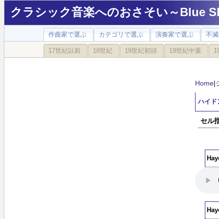
クラシック音楽へのおさそい～Blue Sky
作曲家で選ぶ
カテゴリで選ぶ
演奏家で選ぶ
不滅
17世紀以前
18世紀
19世紀初頭
19世紀中葉
1
Home
|
ハイド
セル
Ha
Ha