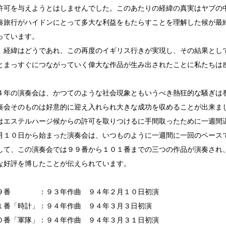
許可を与えようとはしませんでした。このあたりの経緯の真実はヤブの
奏旅行がハイドンにとって多大な利益をもたらすことを理解した候が最
っています。
、経緯はどうであれ、この再度のイギリス行きが実現し、その結果とし
とまっすぐにつながっていく偉大な作品が生み出されたことに私たちは
４年の演奏会は、かつてのような社会現象ともいうべき熱狂的な騒ぎは
奏会そのものは好意的に迎え入れられ大きな成功を収めることが出来ま
はエステルハージ候からの許可を取りつけるに手間取ったために一週間
月１０日から始まった演奏会は、いつものように一週間に一回のペース
して、この演奏会では９９番から１０１番までの三つの作品が演奏され
な好評を博したことが伝えられています。
９番 ：９３年作曲 ９４年２月１０日初演
１番「時計」：９４年作曲 ９４年３月３日初演
０番「軍隊」：９４年作曲 ９４年３月３１日初演