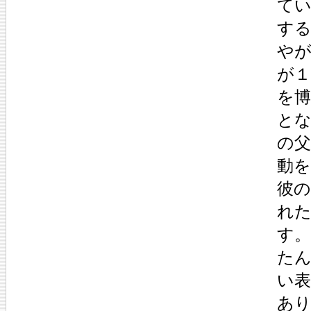
て
す
や
が１
を
と
の父
動
彼
れ
す。
た
い
あ