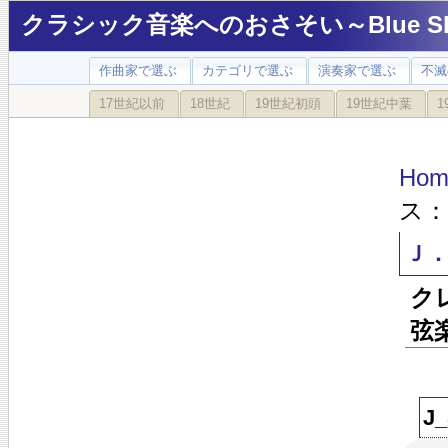
クラシック音楽へのおさそい～Blue Sky
作曲家で選ぶ
カテゴリで選ぶ
演奏家で選ぶ
不滅
17世紀以前
18世紀
19世紀初頭
19世紀中葉
1
Hom
ス：
Ｊ
ク
弦
J