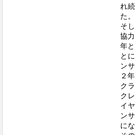
れ
た。
そ
協力
年
と
ン
２年
ク
ク
イ
ン
に