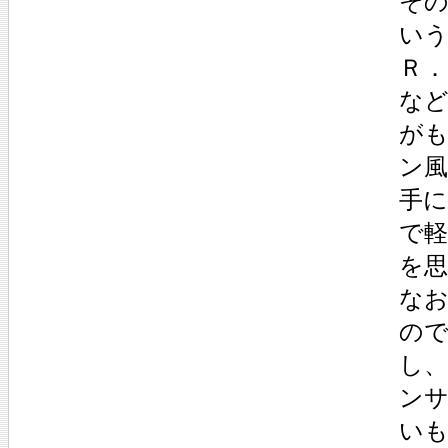
そ
い
Ｒ
な
が
ン
手
で
を
な
の
し
ン
い