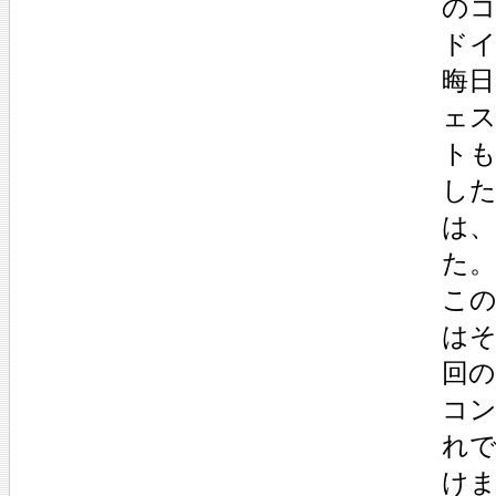
の
ドイ
晦
ェ
ト
し
は
た。
こ
は
回
コ
れ
け