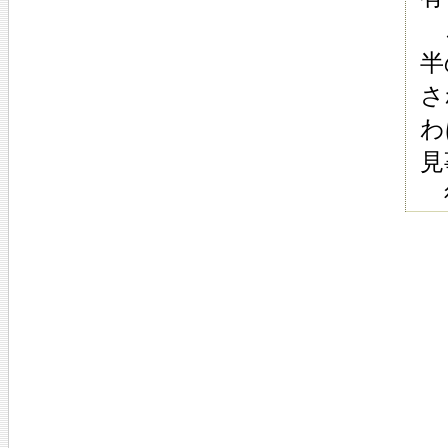
こ
半
さ
わ
見
得