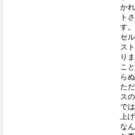
か
ト
す。
セ
ス
り
こ
ら
た
ス
で
上
な