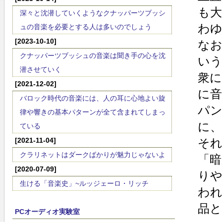
も
深々と沈潜していくようなクナッパーツブッシ
わ
ュの音楽を必要とする人は多いのでしょう
[2023-10-10]
な
クナッパーツブッシュの音楽は聞き手の心を沈
い
潜させていく
衆
[2021-12-02]
に
バロック時代の音楽には、人の耳に心地よい旋
パ
律や響きの基本パターンが全て含まれてしまっ
に、
ている
[2021-11-04]
そ
クラリネットはダークばかりが魅力じゃないよ
「
[2020-07-09]
り
生ける「音楽史」~ルッジェーロ・リッチ
わ
品
PCオーディオ実験室