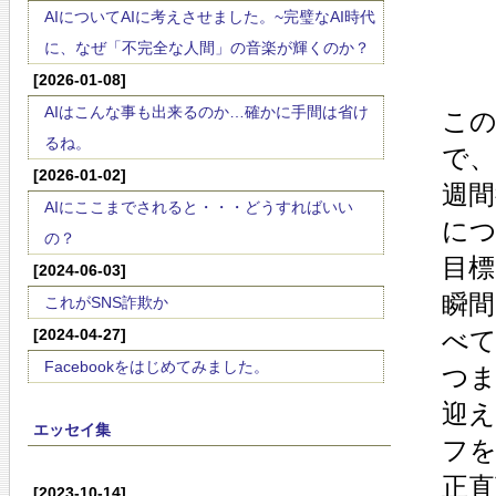
AIについてAIに考えさせました。~完璧なAI時代
に、なぜ「不完全な人間」の音楽が輝くのか？
[2026-01-08]
AIはこんな事も出来るのか…確かに手間は省け
こ
るね。
で、
[2026-01-02]
週間
AIにここまでされると・・・どうすればいい
に
の？
目
[2024-06-03]
瞬
これがSNS詐欺か
[2024-04-27]
べ
Facebookをはじめてみました。
つ
迎
エッセイ集
フ
正
[2023-10-14]