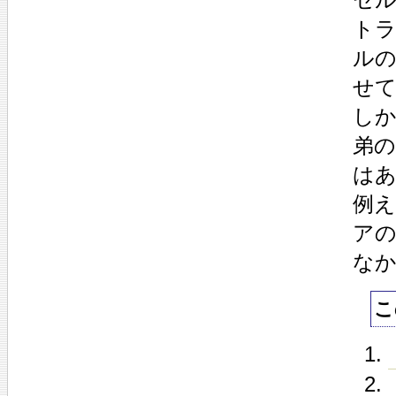
ト
ル
せ
し
弟
は
例
ア
な
こ