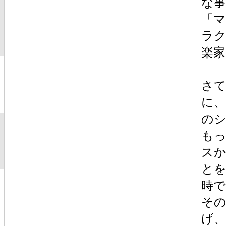
な
「
ラ
楽
さ
に
の
も
ス
と
時で
そ
げ、