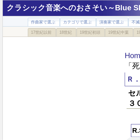
クラシック音楽へのおさそい～Blue Sky
作曲家で選ぶ
カテゴリで選ぶ
演奏家で選ぶ
不滅
17世紀以前
18世紀
19世紀初頭
19世紀中葉
1
Hom
「死
Ｒ
セ
３
R