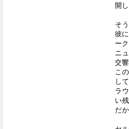
開
そ
彼
ー
ニ
交
こ
し
ラ
い
だ
セ