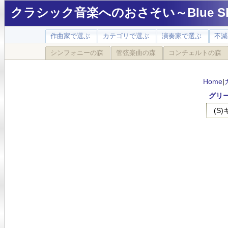
クラシック音楽へのおさそい～Blue Sky
作曲家で選ぶ
カテゴリで選ぶ
演奏家で選ぶ
不滅
シンフォニーの森
管弦楽曲の森
コンチェルトの森
Home
|
グリー
(S