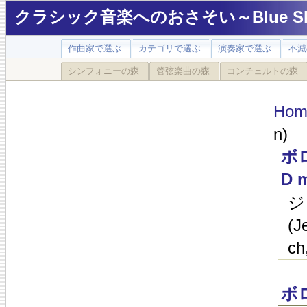
クラシック音楽へのおさそい～Blue Sky
作曲家で選ぶ
カテゴリで選ぶ
演奏家で選ぶ
不滅
シンフォニーの森
管弦楽曲の森
コンチェルトの森
Hom
n)
ボロ
D m
ジ
(J
ch
ボ