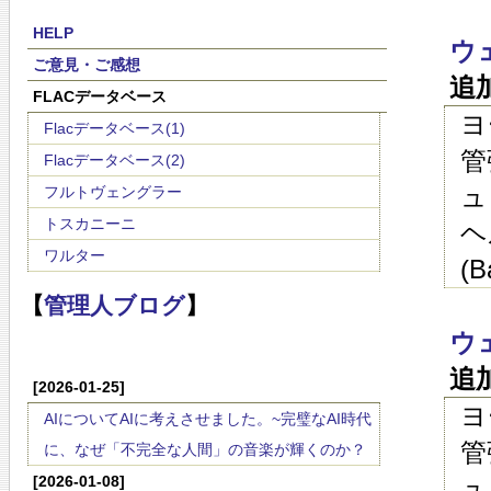
HELP
ウ
ご意見・ご感想
追
FLACデータベース
ヨ
Flacデータベース(1)
管
Flacデータベース(2)
ュ
フルトヴェングラー
トスカニーニ
ヘ
ワルター
(
【
管理人ブログ
】
ウ
追
[2026-01-25]
ヨ
AIについてAIに考えさせました。~完璧なAI時代
管
に、なぜ「不完全な人間」の音楽が輝くのか？
[2026-01-08]
ュ