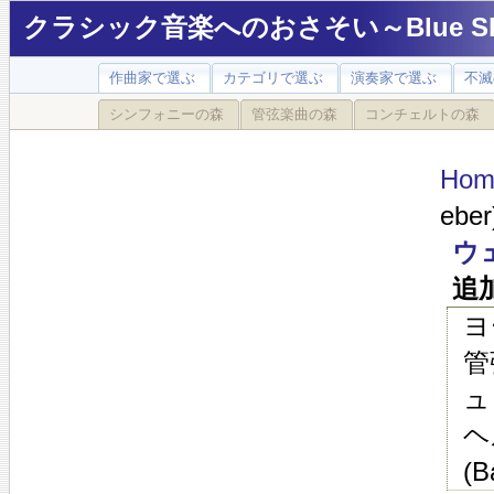
クラシック音楽へのおさそい～Blue Sky
作曲家で選ぶ
カテゴリで選ぶ
演奏家で選ぶ
不滅
シンフォニーの森
管弦楽曲の森
コンチェルトの森
Hom
eber
ウ
追
ヨ
管
ュ
ヘ
(