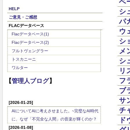
ベー
HELP
シュ
ご意見・ご感想
パガ
FLACデータベース
ウェ
Flacデータベース(1)
ショ
Flacデータベース(2)
メン
フルトヴェングラー
トスカニーニ
シュ
ワルター
リス
フラ
【
管理人ブログ
】
ブラ
サン
[2026-01-25]
チャ
AIについてAIに考えさせました。~完璧なAI時代
ドヴ
に、なぜ「不完全な人間」の音楽が輝くのか？
[2026-01-08]
グリ