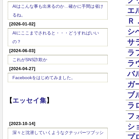
AIはこんな事も出来るのか…確かに手間は省け
エル
るね。
Ｒ．
[2026-01-02]
シベ
AIにここまでされると・・・どうすればいい
サラ
の？
[2024-06-03]
ラフ
これがSNS詐欺か
ラヴ
[2024-04-27]
バル
Facebookをはじめてみました。
ガー
ブル
【
エッセイ集
】
ラロ
フォ
[2023-10-14]
ショ
深々と沈潜していくようなクナッパーツブッシ
プロ