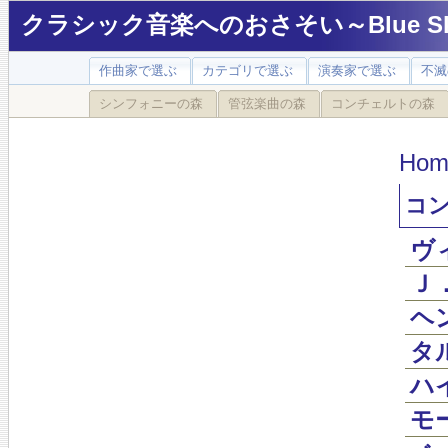
クラシック音楽へのおさそい～Blue Sky
作曲家で選ぶ
カテゴリで選ぶ
演奏家で選ぶ
不滅
シンフォニーの森
管弦楽曲の森
コンチェルトの森
Hom
コ
ヴィ
Ｊ．
ヘン
タル
ハイ
モー