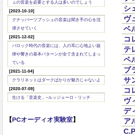
ュの音楽を必要とする人は多いのでしょう
シェ
[2023-10-10]
ヴュ
クナッパーツブッシュの音楽は聞き手の心を沈
ベル
潜させていく
[2021-12-02]
コレ
バロック時代の音楽には、人の耳に心地よい旋
テレ
律や響きの基本パターンが全て含まれてしまっ
ペル
ている
ブラ
[2021-11-04]
サン
クラリネットはダークばかりが魅力じゃないよ
[2020-07-09]
コレ
生ける「音楽史」~ルッジェーロ・リッチ
ヴィ
ディ
【
PCオーディオ実験室
】
アル
C.