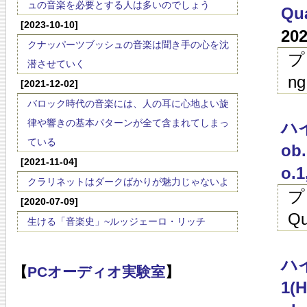
ュの音楽を必要とする人は多いのでしょう
Qua
[2023-10-10]
20
クナッパーツブッシュの音楽は聞き手の心を沈
プ
潜させていく
ng
[2021-12-02]
バロック時代の音楽には、人の耳に心地よい旋
律や響きの基本パターンが全て含まれてしまっ
ハイ
ている
ob.
[2021-11-04]
o.1
クラリネットはダークばかりが魅力じゃないよ
プ
[2020-07-09]
Qu
生ける「音楽史」~ルッジェーロ・リッチ
ハイ
【
PCオーディオ実験室
】
1(H