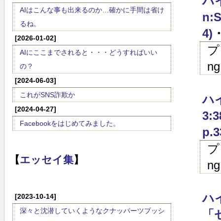
ハイ
AIはこんな事も出来るのか…確かに手間は省け
n:S
るね。
4)
・
[2026-01-02]
プ
AIにここまでされると・・・どうすればいい
ng
の？
[2024-06-03]
これがSNS詐欺か
ハイ
[2024-04-27]
3:3
Facebookをはじめてみました。
p.3
プ
【
エッセイ集
】
ng
ハイ
[2023-10-14]
深々と沈潜していくようなクナッパーツブッシ
「セ