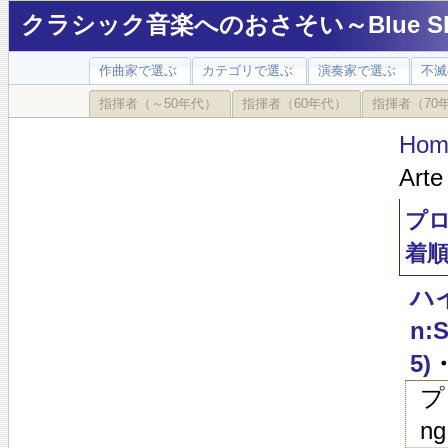
クラシック音楽へのおさそい～Blue Sky
作曲家で選ぶ
カテゴリで選ぶ
演奏家で選ぶ
不滅
指揮者（～50年代）
指揮者（60年代）
指揮者（70
Hom
Arte
プロ
着
ハイ
n:S
5)
・
プ
ng