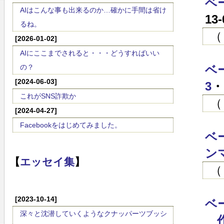
ベ
AIはこんな事も出来るのか…確かに手間は省け
13
るね。
（
[2026-01-02]
AIにここまでされると・・・どうすればいい
の？
ベ
[2024-06-03]
3
・
これがSNS詐欺か
（
[2024-04-27]
Facebookをはじめてみました。
ベ
ン
【
エッセイ集
】
（
[2023-10-14]
ベ
深々と沈潜していくようなクナッパーツブッシ
作