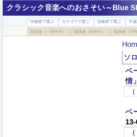
クラシック音楽へのおさそい～Blue Sky
作曲家で選ぶ
カテゴリで選ぶ
演奏家で選ぶ
不滅
指揮者（～50年代）
指揮者（60年代）
指揮者（70
Hom
ソロ
ベ
情
（
ベ
13
（