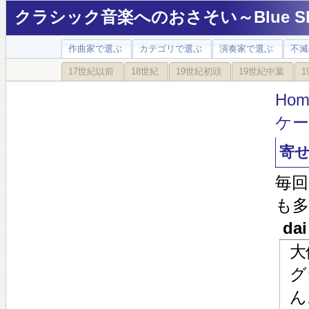
クラシック音楽へのおさそい～Blue Sky
作曲家で選ぶ
カテゴリで選ぶ
演奏家で選ぶ
不滅
17世紀以前
18世紀
19世紀初頭
19世紀中葉
1
Hom
ケ
寄
毎
も
dai
大
グ
ん