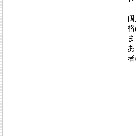
個
格
ま
あ
者