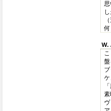
思
し
（
何
W. 
こ
盤
ブ
ケ
「
素
ヴ
ア