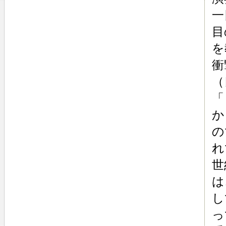
一
目
を
衝
（
「
か
の
れ
世
は
し
っ