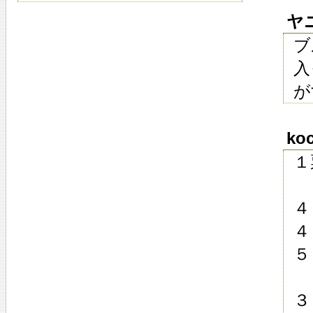
ヤニ平
ブ
入
が
koc
１
４
４
５
３