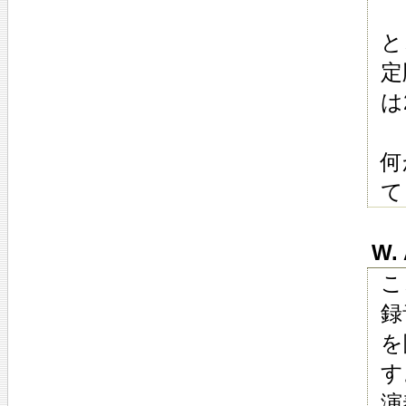
と
定
は
何
て
W. 
こ
録
を
す
演