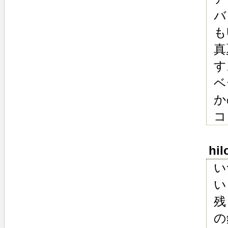
バ
も
真
す
ベ
か
コ
hil
い
い
残
の