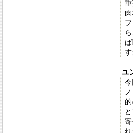
重
肉
フ
ら
ば
す
ユン
今
ノ
的
と
寄
れ