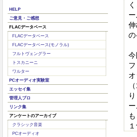
く
HELP
ー
ご意見・ご感想
伸
FLACデータベース
の
FLACデータベース
FLACデータベース(モノラル)
フルトヴェングラー
今
トスカニーニ
フ
ワルター
オ
PCオーディオ実験室
（
エッセイ集
り
管理人ブロ
ー
リンク集
も
アンケートのアーカイブ
１
クラシック音楽
PCオーディオ