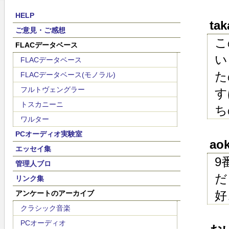
HELP
tak
ご意見・ご感想
こ
FLACデータベース
い
FLACデータベース
た
FLACデータベース(モノラル)
フルトヴェングラー
す
トスカニーニ
ち
ワルター
PCオーディオ実験室
aok
エッセイ集
9
管理人ブロ
だ
リンク集
好
アンケートのアーカイブ
クラシック音楽
PCオーディオ