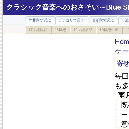
クラシック音楽へのおさそい～Blue Sky
作曲家で選ぶ
カテゴリで選ぶ
演奏家で選ぶ
不滅
17世紀以前
18世紀
19世紀初頭
19世紀中葉
1
Hom
ケ
寄
毎
も
雨月 
既
ー
意