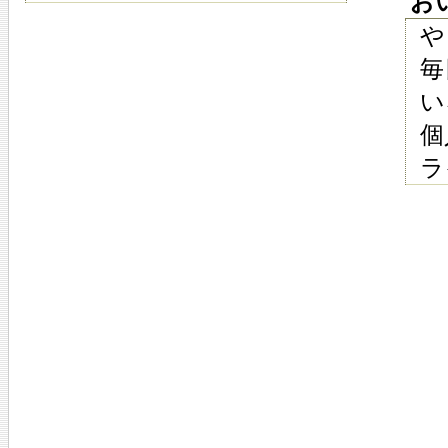
おい
や
毎
い
個
ラ