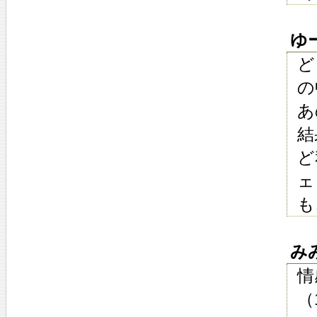
ゆーた
ど
の
あ
結
ど
ェ
も
みみ
情
（