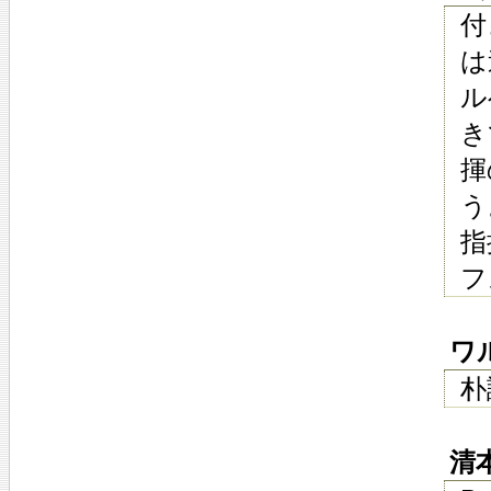
付
は
ル
き
揮
う
指
フ
ワル
朴
清本