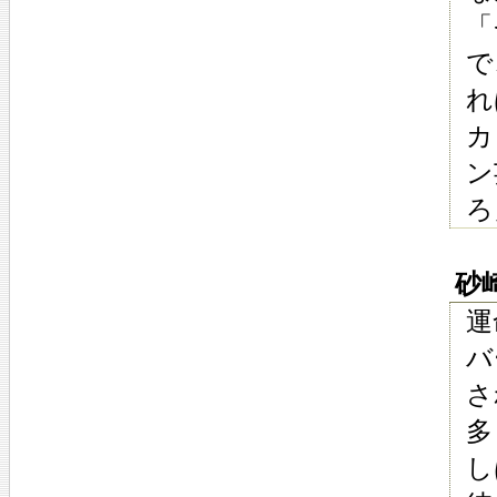
「
で
れ
カ
ン
ろ
砂崎 
運
バ
さ
多
し