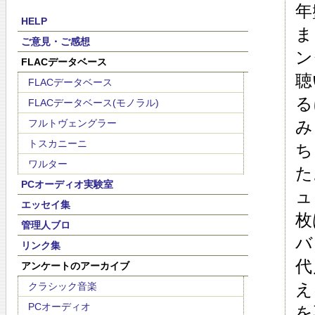
年
HELP
ま
ご意見・ご感想
ン
FLACデータベース
聴
FLACデータベース
る
FLACデータベース(モノラル)
フルトヴェングラー
み
トスカニーニ
ち
ワルター
た
PCオーディオ実験室
ュ
エッセイ集
枚
管理人ブロ
バ
リンク集
代
アンケートのアーカイブ
え
クラシック音楽
PCオーディオ
を