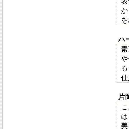
表
か
を
ハー
素
や
る
仕
片岡剛
こ
は
美