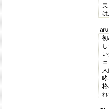
美
は
aru
初
し
い
ェ
人
哮
格
れ