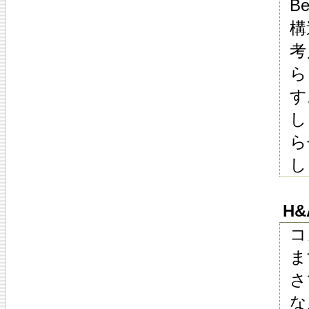
B
構
考
ら
す
し
ら
し
H&A
コ
ま
さ
な