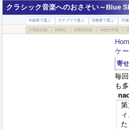
クラシック音楽へのおさそい～Blue Sky
作曲家で選ぶ
カテゴリで選ぶ
演奏家で選ぶ
不滅
17世紀以前
18世紀
19世紀初頭
19世紀中葉
1
Hom
ケ
寄
毎
も
nao
第
ィ
た