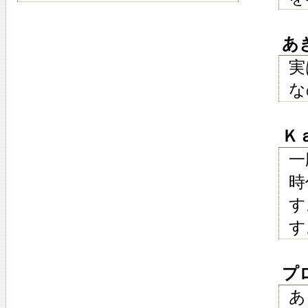
あき 
実
な
Ｋａｚ
一
時
す
す
プロ
あ