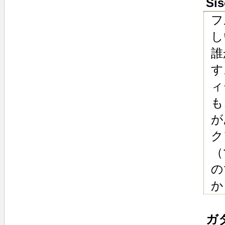
Sis
フ
し
誰
す
ィ
も
が
ク
（
の
か
ガタロ