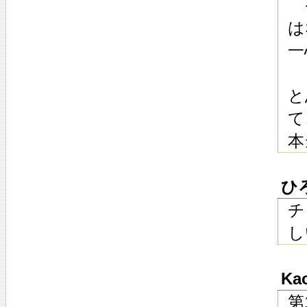
そ
は
一
と
と
て
本
ひろし
チ
し
Kao
第