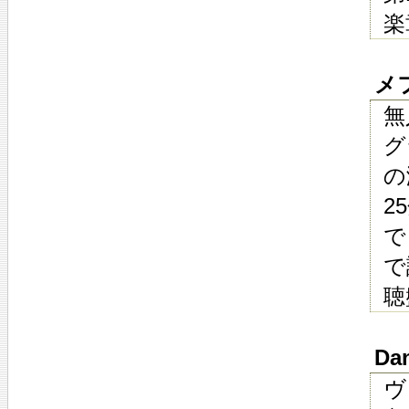
楽
メフ
無
グ
の
2
で
で
聴
Dan
ヴ