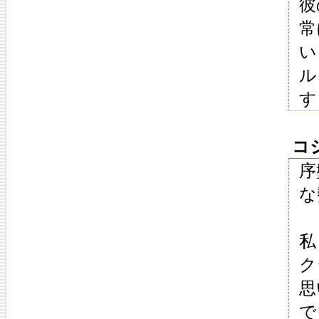
彼
常
い
ル
す
コジ
序
な
私
ク
思
で