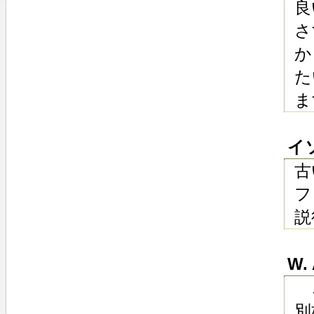
良
さ
か
た
ま
イソ
古
フ
説
W. 
こ
別