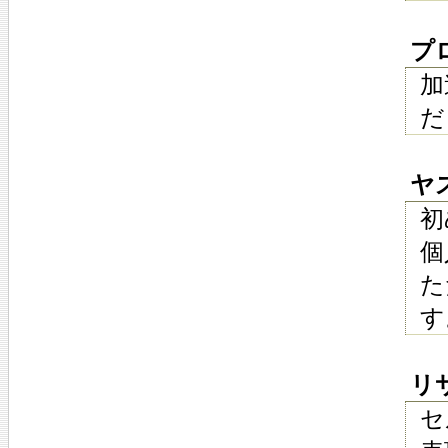
プロ
加
だ
ヤス
初
個
た
す
リサ 
セ