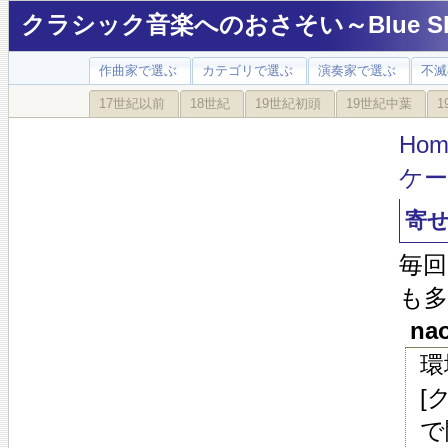
クラシック音楽へのおさそい～Blue Sky
作曲家で選ぶ
カテゴリで選ぶ
演奏家で選ぶ
不滅
17世紀以前
18世紀
19世紀初頭
19世紀中葉
1
Hom
ケ
寄
毎
も
nao
環
[
で