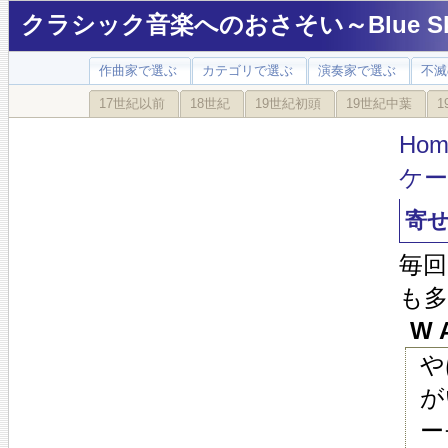
クラシック音楽へのおさそい～Blue Sky
作曲家で選ぶ
カテゴリで選ぶ
演奏家で選ぶ
不滅
17世紀以前
18世紀
19世紀初頭
19世紀中葉
1
Hom
ケ
寄
毎
も
W A
や
が
ー