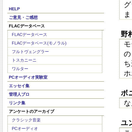
グ
HELP
ま
ご意見・ご感想
FLACデータベース
野村
FLACデータベース
モ
FLACデータベース(モノラル)
フルトヴェングラー
の
トスカニーニ
ち
ワルター
ホ
PCオーディオ実験室
エッセイ集
ボニ
管理人ブロ
な
リンク集
アンケートのアーカイブ
クラシック音楽
ユン
PCオーディオ