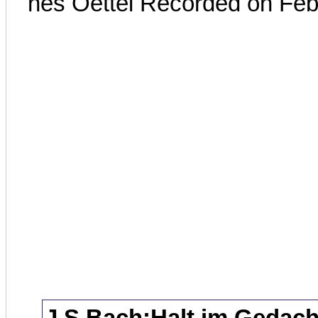
nes Oettel Recorded on Feb
J.S.Bach:Halt im Gedach