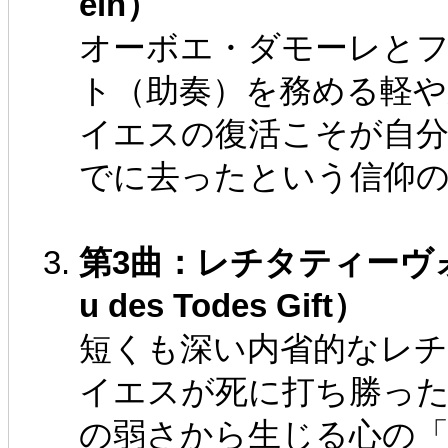
ein）
オーボエ・ダモーレと
ト（助奏）を務める軽
イエスの復活こそが自
でに去ったという信仰
第3曲：レチタティーヴォ（アル
u des Todes Gift）
短くも深い内省的なレ
イエスが死に打ち勝っ
の弱さから生じる心の