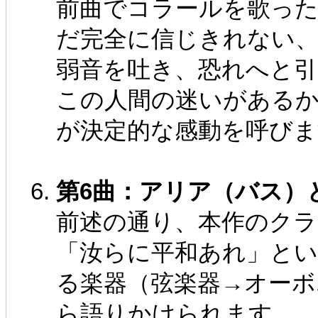
前曲でコラールを歌っ
だ完全に信じきれない、
弱音を吐き、恐れへと
この人間の迷いがあるか
が決定的な感動を呼びま
第6曲：アリア（バス）と合唱（F
前述の通り、本作のク
「汝らに平和あれ」とい
る楽器（弦楽器→オーボ
ら語りかけられます。