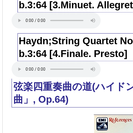
b.3:64 [3.Minuet. Allegret
Haydn;String Quartet No.
b.3:64 [4.Finale. Presto]
弦楽四重奏曲の道(ハイド
曲」, Op.64)