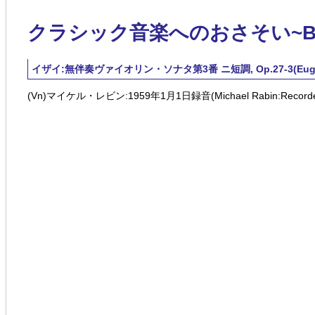
クラシック音楽へのおさそい~Blue 
イザイ:無伴奏ヴァイオリン・ソナタ第3番 ニ短調, Op.27-3(Eugene Ysaye
(Vn)マイケル・レビン:1959年1月1日録音(Michael Rabin:Recorded o