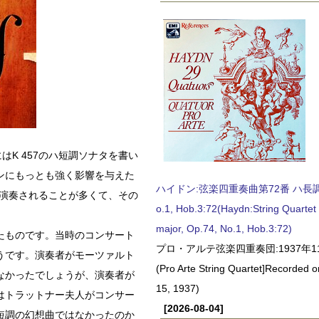
はK 457のハ短調ソナタを書い
ンにもっとも強く影響を与えた
ハイドン:弦楽四重奏曲第72番 ハ長調, O
で演奏されることが多くて、その
o.1, Hob.3:72(Haydn:String Quartet
major, Op.74, No.1, Hob.3:72)
たものです。当時のコンサート
プロ・アルテ弦楽四重奏団:1937年1
うです。演奏者がモーツァルト
(Pro Arte String Quartet]Recorded
なかったでしょうが、演奏者が
15, 1937)
はトラットナー夫人がコンサー
[2026-08-04]
短調の幻想曲ではなかったのか