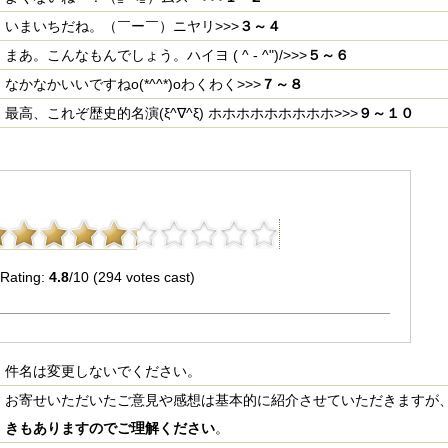
いまいちだね。（￣ー￣）ニヤリ>>>
３～４
まあ。こんなもんでしょう。ハイヨ ( ^ - ^")/>>>
５～６
なかなかいいですねo(*^^*)oわくわく>>>
７～８
最高、これぞ歴史的名演(ξ^∇^ξ) ホホホホホホホホホ>>>
９～１０
Rating:
4.8
/10 (294 votes cast)
件名は変更しないでください。
お寄せいただいたご意見や感想は基本的に紹介させていただきますが
きもありますのでご理解ください
。