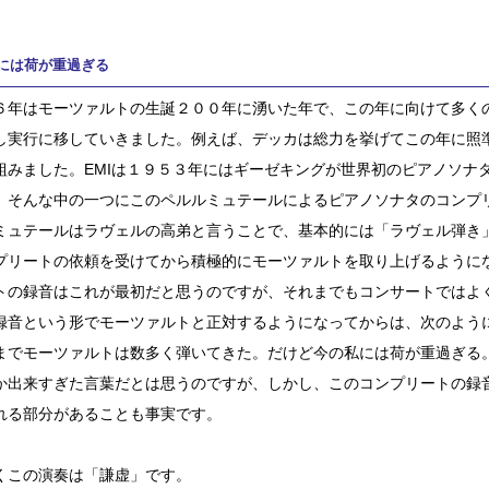
には荷が重過ぎる
６年はモーツァルトの生誕２００年に湧いた年で、この年に向けて多く
し実行に移していきました。例えば、デッカは総力を挙げてこの年に照
組みました。EMIは１９５３年にはギーゼキングが世界初のピアノソナ
。そんな中の一つにこのペルルミュテールによるピアノソナタのコンプ
ミュテールはラヴェルの高弟と言うことで、基本的には「ラヴェル弾き
プリートの依頼を受けてから積極的にモーツァルトを取り上げるように
トの録音はこれが最初だと思うのですが、それまでもコンサートではよ
録音という形でモーツァルトと正対するようになってからは、次のよう
までモーツァルトは数多く弾いてきた。だけど今の私には荷が重過ぎる
か出来すぎた言葉だとは思うのですが、しかし、このコンプリートの録
れる部分があることも事実です。
くこの演奏は「謙虚」です。