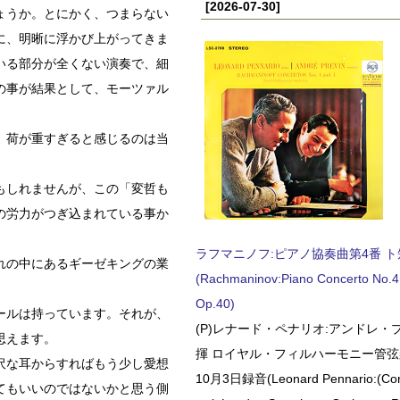
[2026-07-30]
ょうか。とにかく、つまらない
に、明晰に浮かび上がってきま
いる部分が全くない演奏で、細
の事が結果として、モーツァル
。
、荷が重すぎると感じるのは当
もしれませんが、この「変哲も
の労力がつぎ込まれている事か
ラフマニノフ:ピアノ協奏曲第4番 ト短調
れの中にあるギーゼキングの業
(Rachmaninov:Piano Concerto No.4 
Op.40)
ールは持っています。それが、
(P)レナード・ペナリオ:アンドレ・
思えます。
揮 ロイヤル・フィルハーモニー管弦楽
沢な耳からすればもう少し愛想
10月3日録音(Leonard Pennario:(Con
てもいいのではないかと思う側