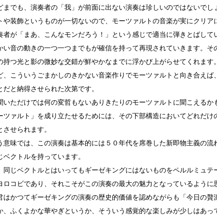
どまでも、演奏者の「我」が前面に出ない演奏は珍しいのではないでし
トや装飾というものが一切ないので、モーツァルトの音楽が実にクリア
奏者が「まあ、こんなモンだろう！」という感じで適当に弾きとばして
かい音の動きの一つ一つまでもが確信を持って再現されていきます。そ
の持つ光と影の微妙な交錯が鮮やかなまでに浮かび上がらせてくれます
ど、こういうごまかしのきかない音楽作りでモーツァルトと向き合えば
とだと納得させられた次第です。
聞いただけでは何の変哲もないありきたりのモーツァルトに聞こえるか
ーツァルト」を成り立たせるためには、その下部構造においてどれだけ
とさせられます。
う意味では、この演奏は基本的には５０年代を席巻した新即物主義の流
じベクトルを持っています。
、同じベクトルとはいってもギーゼキングにはないものをペルルミュテ
ヨロコビであり、それこそがこの演奏の最大の魅力となっているように
君はかつてギーゼキングの演奏の歴史的価値を認めながらも「今日の贅
か、ふくよかな華やぎというか、そういう感覚的な楽しみが少しはあっ