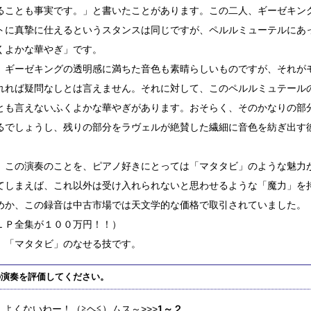
ることも事実です。」と書いたことがあります。この二人、ギーゼキン
トに真摯に仕えるというスタンスは同じですが、ペルルミューテルにあ
くよかな華やぎ」です。
、ギーゼキングの透明感に満ちた音色も素晴らしいものですが、それが
れれば疑問なしとは言えません。それに対して、このペルルミュテール
とも言えないふくよかな華やぎがあります。おそらく、そのかなりの部
るでしょうし、残りの部分をラヴェルが絶賛した繊細に音色を紡ぎ出す
。
、この演奏のことを、ピアノ好きにとっては「マタタビ」のような魅力
てしまえば、これ以外は受け入れられないと思わせるような「魔力」を
めか、この録音は中古市場では天文学的な価格で取引されていました。
ＬＰ全集が１００万円！！）
、「マタタビ」のなせる技です。
の演奏を評価してください。
よくないねー！（≧ヘ≦）ムス～>>>
1～２