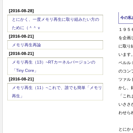
[2016-08-28]
今の私
とにかく、一度メモリ再生に取り組みたい方の
ために（＾＾ｖ
１９５
[2016-08-21]
を企画
メモリ再生再論
に取り
[2016-08-21]
います
メモリ再生（13）~RTカーネルバージョンの
ペルル
「Tiny Core」
のコン
[2016-08-21]
ツァル
メモリ再生（11）~これで、誰でも簡単「メモリ
かし、
再生」
「これ
いささ
わせら
とにか