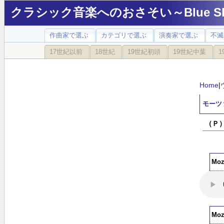
クラシック音楽へのおさそい～Blue Sky
作曲家で選ぶ
カテゴリで選ぶ
演奏家で選ぶ
不滅
17世紀以前
18世紀
19世紀初頭
19世紀中葉
1
Home
|
モーツ
（Ｐ
Mo
Mo