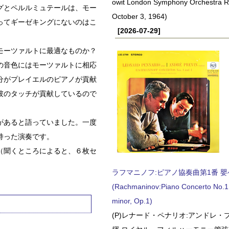
owit London Symphony Orchestra 
グとペルルミュテールは、モー
October 3, 1964)
ってギーゼキングにないのはこ
[2026-07-29]
モーツァルトに最適なものか？
の音色にはモーツァルトに相応
分がプレイエルのピアノが貢献
彼のタッチが貢献しているので
があると語っていました。一度
持った演奏です。
（聞くところによると、６枚セ
ラフマニノフ:ピアノ協奏曲第1番 嬰ヘ短
(Rachmaninov:Piano Concerto No.1 
minor, Op.1)
(P)レナード・ペナリオ:アンドレ・