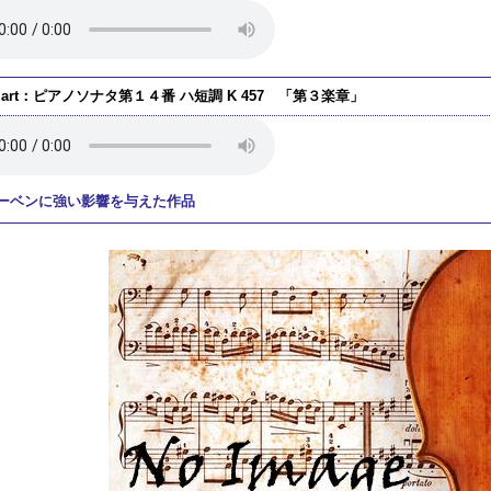
zart：ピアノソナタ第１４番 ハ短調 K 457 「第３楽章」
ーベンに強い影響を与えた作品