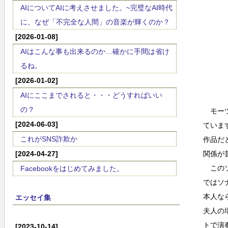
AIについてAIに考えさせました。~完璧なAI時代
に、なぜ「不完全な人間」の音楽が輝くのか？
[2026-01-08]
AIはこんな事も出来るのか…確かに手間は省け
るね。
[2026-01-02]
AIにここまでされると・・・どうすればいい
の？
モーツ
[2024-06-03]
ていま
これがSNS詐欺か
作品だ
[2024-04-27]
関係が
このソ
Facebookをはじめてみました。
ではソ
本人な
エッセイ集
夫人の
トで演
[2023-10-14]