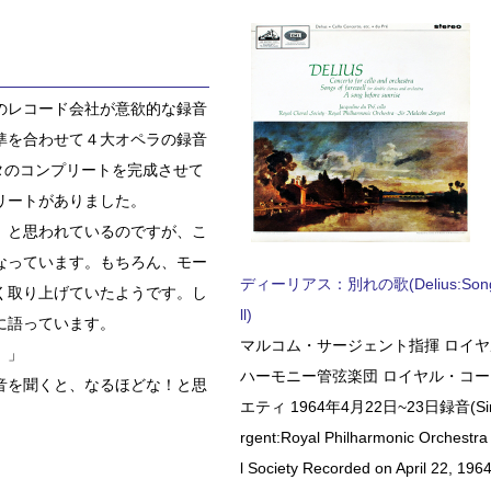
のレコード会社が意欲的な録音
準を合わせて４大オペラの録音
タのコンプリートを完成させて
リートがありました。
」と思われているのですが、こ
なっています。もちろん、モー
ディーリアス：別れの歌(Delius:Songs 
く取り上げていたようです。し
ll)
に語っています。
マルコム・サージェント指揮 ロイ
。」
ハーモニー管弦楽団 ロイヤル・コ
音を聞くと、なるほどな！と思
エティ 1964年4月22日~23日録音(Sir 
rgent:Royal Philharmonic Orchestra
l Society Recorded on April 22, 1964