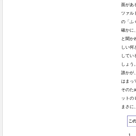
面があ
ツァル
の「ふ
確かに
と聞か
しい何
してい
しょう
誰かが
はまっ
そのた
ットの
まさに
こ