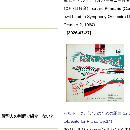
揮 ロイヤル・フィルハーモニー管弦楽
10月2日録音(Leonard Pennario:(Con
owit London Symphony Orchestra 
October 2, 1964)
[2026-07-27]
バルトーク:ピアノのための組曲 Sz.62 
、
管理人の判断で紹介しないと
tok:Suite for Piano, Op.14)
(P)ジェルジ・シャーンドル:1951年1