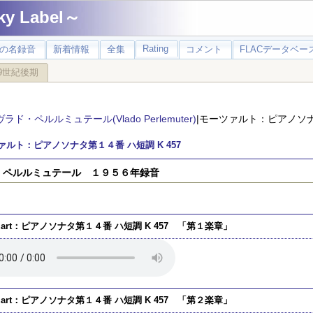
 Label～
Rating
の名録音
新着情報
全集
コメント
FLACデータベース
9世紀後期
ヴラド・ペルルミュテール(Vlado Perlemuter)
|モーツァルト：ピアノソナタ
ァルト：ピアノソナタ第１４番 ハ短調 K 457
）ペルルミュテール １９５６年録音
zart：ピアノソナタ第１４番 ハ短調 K 457 「第１楽章」
zart：ピアノソナタ第１４番 ハ短調 K 457 「第２楽章」