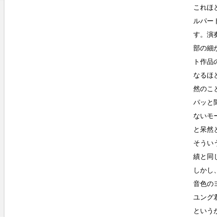
これほ
ルパー
す。演
部の細
ト作品
なるほ
然のこ
パッと
ないモ
と呆然
そうい
績と同
しかし
音色の
ユング
という