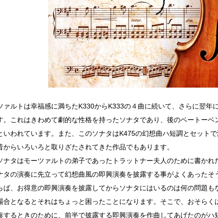
ァルトは幸福感に満ちたK330からK333の４曲に続いて、さらに翌年に
す。これはきわめて劇的な性格を持ったソナタであり、後のベートーベ
といわれています。また、このソナタはK475の幻想曲ハ短調とセット
昔からいろいろと取りざたされてきた作品でもあります。
ナタはモーツァルトの弟子であったトラットナー夫人のために書かれ
ナタの演奏に先立って幻想曲風の即興演奏を披露する事がよくあったそ
らば、お得意の即興演奏を披露してからソナタにはいるのは何の問題も
場合となるとそれはちょっと困ったことになります。そこで、おそらく
奏するときのために、前半で披露する即興演奏を作曲してあげたのがハ