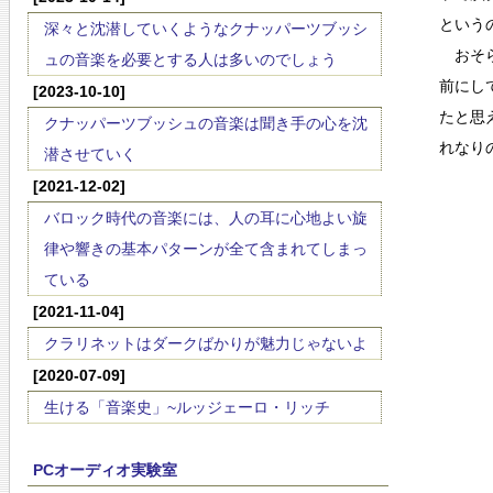
という
深々と沈潜していくようなクナッパーツブッシ
おそら
ュの音楽を必要とする人は多いのでしょう
前にし
[2023-10-10]
たと思
クナッパーツブッシュの音楽は聞き手の心を沈
れなり
潜させていく
[2021-12-02]
バロック時代の音楽には、人の耳に心地よい旋
律や響きの基本パターンが全て含まれてしまっ
ている
[2021-11-04]
クラリネットはダークばかりが魅力じゃないよ
[2020-07-09]
生ける「音楽史」~ルッジェーロ・リッチ
PCオーディオ実験室