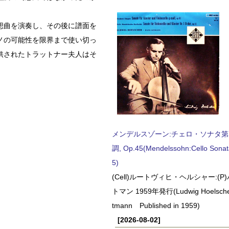
想曲を演奏し、その後に譜面を
ノの可能性を限界まで使い切っ
供されたトラットナー夫人はそ
メンデルスゾーン:チェロ・ソナタ第
調, Op.45(Mendelssohn:Cello Sonat
5)
(Cell)ルートヴィヒ・ヘルシャー:(
トマン 1959年発行(Ludwig Hoelscher
tmann Published in 1959)
[2026-08-02]