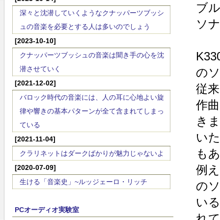
ブ
深々と沈潜していくようなクナッパーツブッシ
ソナ
ュの音楽を必要とする人は多いのでしょう
[2023-10-10]
K3
クナッパーツブッシュの音楽は聞き手の心を沈
潜させていく
の
[2021-12-02]
従来
バロック時代の音楽には、人の耳に心地よい旋
作
律や響きの基本パターンが全て含まれてしまっ
き
ている
い
[2021-11-04]
も
クラリネットはダークばかりが魅力じゃないよ
例え
[2020-07-09]
生ける「音楽史」~ルッジェーロ・リッチ
の
い
PCオーディオ実験室
れ