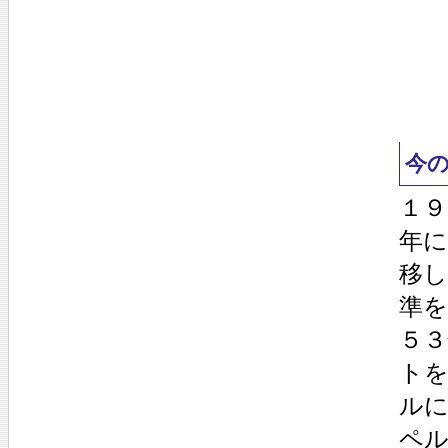
今
１９
年に
移
準を
５
ト
ル
ペ