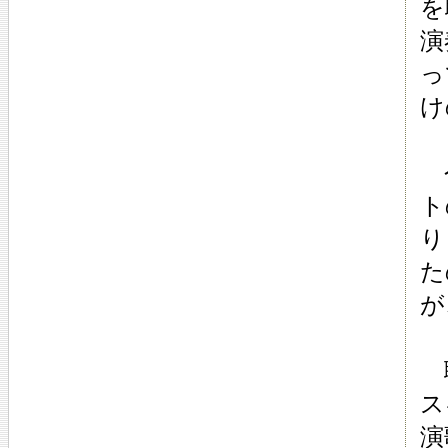
を
演
っ
け
今
ト
り
た
が
聴
ス
演