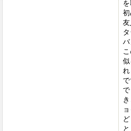
を
初
友
タ
バ
こ
似
れ
で
で
き
ョ
ど
と