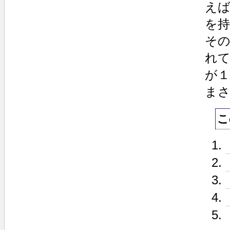
え
を
その
れ
が１
ま
こ