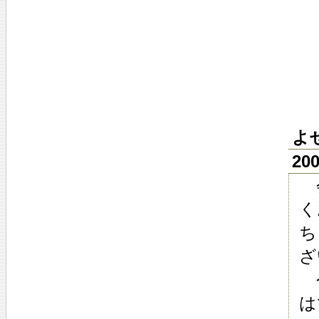
よ
20
会
く
ち
ざ
今
は