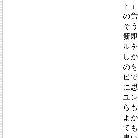
ト
の
そう
新
ル
し
の
ビ
に
ユ
ら
よ
て
書