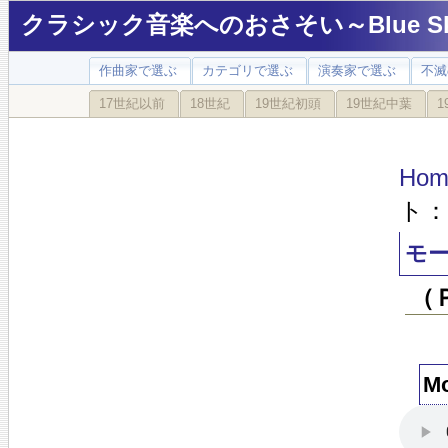
クラシック音楽へのおさそい～Blue Sky
作曲家で選ぶ
カテゴリで選ぶ
演奏家で選ぶ
不滅
17世紀以前
18世紀
19世紀初頭
19世紀中葉
1
Hom
ト：
モー
（
M