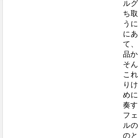
ル
ち
う
にあ
て
品
そん
これ
り
め
奏
フ
ル
の