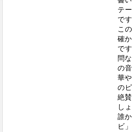
テ
で
こ
確
で
問
の
華
の
絶
し
誰
ビ