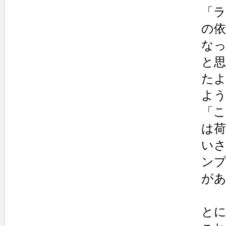
「
の
な
と
た
よ
「
は荷
い
ン
が
と