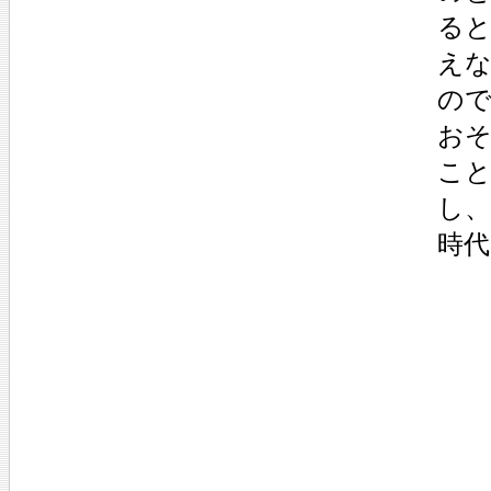
る
え
の
お
こ
し
時