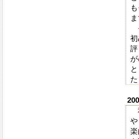
も
ま
そ
初
評
が
と
た
20
私
や
楽