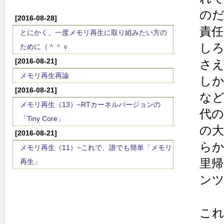
の
[2016-08-28]
責
とにかく、一度メモリ再生に取り組みたい方の
し
ために（＾＾ｖ
[2016-08-21]
さ
メモリ再生再論
しか
[2016-08-21]
など
メモリ再生（13）~RTカーネルバージョンの
代
「Tiny Core」
の
[2016-08-21]
らか
メモリ再生（11）~これで、誰でも簡単「メモリ
里
再生」
ン
こ