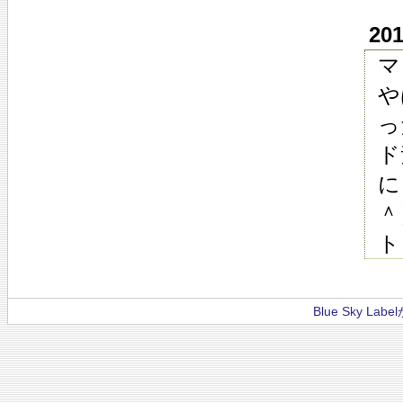
20
マ
や
っ
ド
に
＾
ト
Blue Sky La