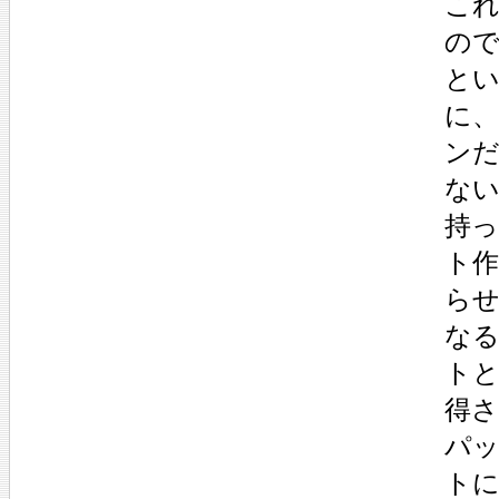
こ
の
と
に
ン
な
持
ト
ら
な
ト
得
パ
ト