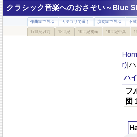
クラシック音楽へのおさそい～Blue Sky
作曲家で選ぶ
カテゴリで選ぶ
演奏家で選ぶ
不滅
17世紀以前
18世紀
19世紀初頭
19世紀中葉
1
Hom
r)
|
ハイ
フ
団 
H