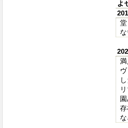
よ
20
堂
な
20
満
ヴ
し
リ
園
存
な