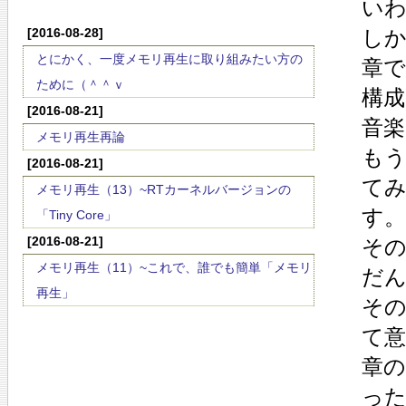
いわ
[2016-08-28]
し
とにかく、一度メモリ再生に取り組みたい方の
章
ために（＾＾ｖ
構
[2016-08-21]
音
メモリ再生再論
も
[2016-08-21]
て
メモリ再生（13）~RTカーネルバージョンの
す
「Tiny Core」
[2016-08-21]
そ
メモリ再生（11）~これで、誰でも簡単「メモリ
だ
再生」
そ
て
章
っ