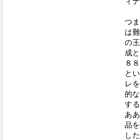
ィ
つ
は
の
成
８
と
レ
的
す
あ
品
し