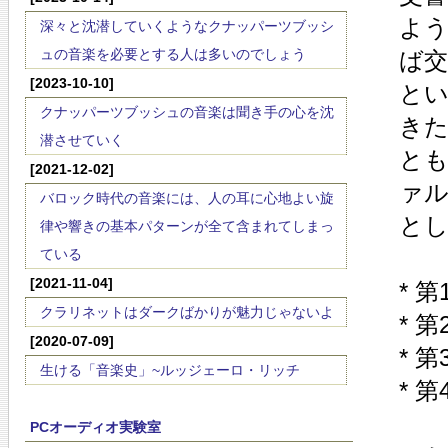
よ
深々と沈潜していくようなクナッパーツブッシ
ュの音楽を必要とする人は多いのでしょう
ば
[2023-10-10]
と
クナッパーツブッシュの音楽は聞き手の心を沈
き
潜させていく
と
[2021-12-02]
ァ
バロック時代の音楽には、人の耳に心地よい旋
と
律や響きの基本パターンが全て含まれてしまっ
ている
[2021-11-04]
* 
クラリネットはダークばかりが魅力じゃないよ
* 
[2020-07-09]
* 
生ける「音楽史」~ルッジェーロ・リッチ
* 
PCオーディオ実験室