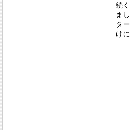
続
ま
タ
け