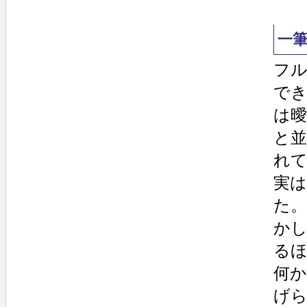
一
フ
で
は
と並
れ
実
た
か
る
何
げ