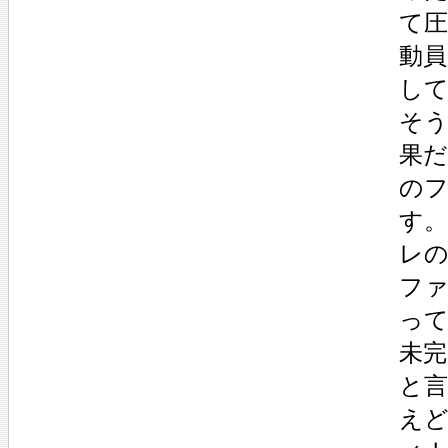
て
動
し
そ
果
の
す
レ
フ
っ
未
と
え