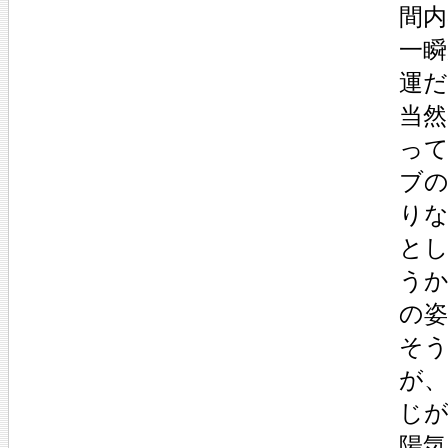
間
一
運
当
っ
ブ
り
と
う
の
そ
が
じ
陽