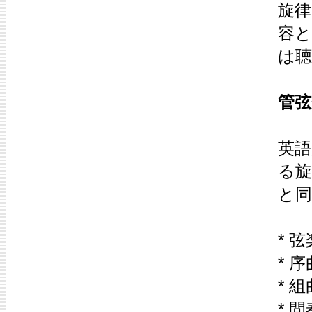
旋律
容
は聴
管弦
英語
る
と
* 
* 
* 組
* 間