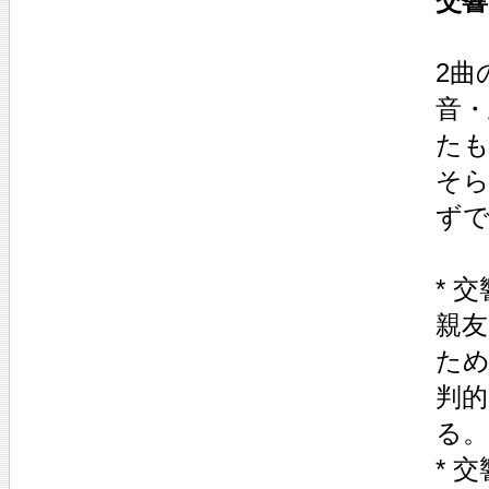
交響
2曲
音
た
そ
ず
* 交
親
た
判的
る。
* 交