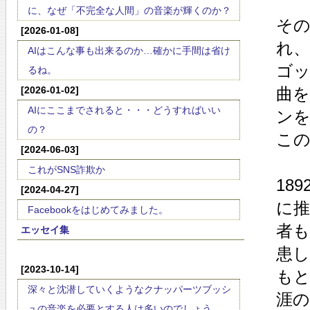
に、なぜ「不完全な人間」の音楽が輝くのか？
そ
[2026-01-08]
れ、
AIはこんな事も出来るのか…確かに手間は省け
ゴ
るね。
[2026-01-02]
曲
AIにここまでされると・・・どうすればいい
ン
の？
こ
[2024-06-03]
これがSNS詐欺か
18
[2024-04-27]
に
Facebookをはじめてみました。
者も
エッセイ集
患
[2023-10-14]
も
深々と沈潜していくようなクナッパーツブッシ
涯の
ュの音楽を必要とする人は多いのでしょう