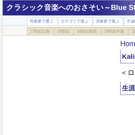
クラシック音楽へのおさそい～Blue Sky
作曲家で選ぶ
カテゴリで選ぶ
演奏家で選ぶ
不滅
17世紀以前
18世紀
19世紀初頭
19世紀中葉
1
Hom
Kal
＜ロ
生