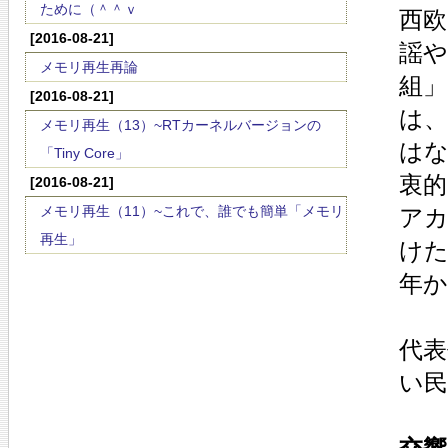
ために（＾＾ｖ
西欧
[2016-08-21]
謡や
メモリ再生再論
組
[2016-08-21]
は
メモリ再生（13）~RTカーネルバージョンの
はな
「Tiny Core」
衷
[2016-08-21]
メモリ再生（11）~これで、誰でも簡単「メモリ
アカ
再生」
けた
年
代表
い民