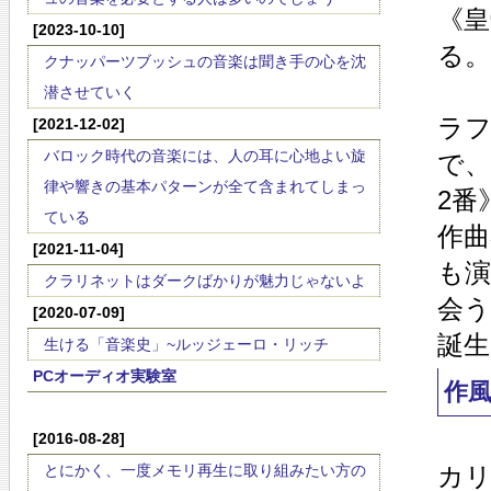
《皇
[2023-10-10]
る。
クナッパーツブッシュの音楽は聞き手の心を沈
潜させていく
ラ
[2021-12-02]
バロック時代の音楽には、人の耳に心地よい旋
で、
律や響きの基本パターンが全て含まれてしまっ
2番
ている
作
[2021-11-04]
も演
クラリネットはダークばかりが魅力じゃないよ
会う
[2020-07-09]
誕生
生ける「音楽史」~ルッジェーロ・リッチ
PCオーディオ実験室
作
[2016-08-28]
とにかく、一度メモリ再生に取り組みたい方の
カ