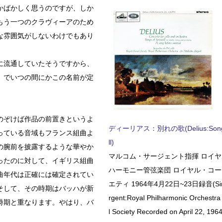
かばかしく思うのですが、しか
もう一つのクラヴィーアのため
な雰囲気がしないわけでもあり
に流通していたそうですから、
」でいつの間にかこの名前が定
のぞけば作品の前置きというよ
ディーリアス：別れの歌(Delius:Songs 
っている音域もフランス組曲よ
ll)
の腕前を披露するような華やか
マルコム・サージェント指揮 ロイ
ったのに対して、イギリス組曲
ハーモニー管弦楽団 ロイヤル・コ
曲年代は正確には確定されてい
エティ 1964年4月22日~23日録音(Sir 
そして、その時期はバッハが新
rgent:Royal Philharmonic Orchestra
時期と重なります。やはり、バ
l Society Recorded on April 22, 1964