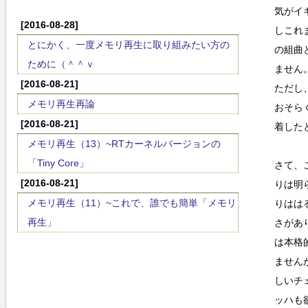
気がイ
[2016-08-28]
しこれ
とにかく、一度メモリ再生に取り組みたい方の
の組曲
ために（＾＾ｖ
ません
[2016-08-21]
ただし
メモリ再生再論
おそら
[2016-08-21]
着した
メモリ再生（13）~RTカーネルバージョンの
「Tiny Core」
さて、
[2016-08-21]
りは明
メモリ再生（11）~これで、誰でも簡単「メモリ
りはは
再生」
さがあ
は本格
ません
しいチ
ッハも