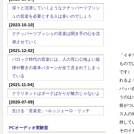
深々と沈潜していくようなクナッパーツブッシ
ュの音楽を必要とする人は多いのでしょう
[2023-10-10]
クナッパーツブッシュの音楽は聞き手の心を沈
潜させていく
[2021-12-02]
「イギ
バロック時代の音楽には、人の耳に心地よい旋
もので
律や響きの基本パターンが全て含まれてしまっ
です）
ている
れるよ
[2021-11-04]
バッハ
クラリネットはダークばかりが魅力じゃないよ
うのは
[2020-07-09]
前がつ
生ける「音楽史」~ルッジェーロ・リッチ
ス人の
持して
PCオーディオ実験室
そのイ