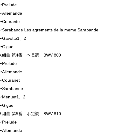
relude
llemande
ourante
rabande Les agrements de la meme Sarabande
avotte1、2
Gigue
組曲 第4番 ヘ長調 BWV 809
relude
llemande
ouranet
arabande
Menuet1、2
Gigue
組曲 第5番 ホ短調 BWV 810
relude
llemande