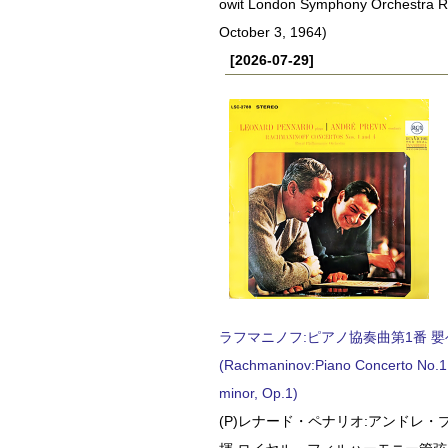
owit London Symphony Orchestra 
October 3, 1964)
[2026-07-29]
ラフマニノフ:ピアノ協奏曲第1番 嬰ヘ短
(Rachmaninov:Piano Concerto No.1 
minor, Op.1)
(P)レナード・ペナリオ:アンドレ・