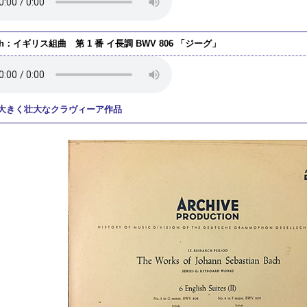
ch：イギリス組曲 第 1 番 イ長調 BWV 806 「ジーグ」
大きく壮大なクラヴィーア作品