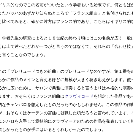
ギリス的なのでこの名前がついたという学者もいる始末です。何ともば
またバッハのあずかり知らぬところで「フランス組曲」と名付けられた
と比べてみると、確かに片方はフランス的であり、こちらはイギリス的
。
、学者先生の研究によると１８世紀の終わり頃にはこの名前が広く一般
くは上で述べたどれか一つがと言うのではなくて、それらの「合わせ技
と言うことなのでしょう。
この「プレリュードつきの組曲」のプレリュードなのですが、第１番を
らかに作品のメインと言えるほどに規模が大きく聴き応えがします。使
るかに広いために、サロンで典雅に演奏すると言うよりは本格的な演奏
ります。おそらくはフランス組曲は
クラヴィコード
を想定した作品であ
的なチェンバロを想定したものだったのかもしれません。この作品の作
が、おそらくはケーテンの宮廷に就職した頃だろうと言われています。
ェンバロを入手して意欲的にクラヴィーアのための作品を発表していく
欲しかったものが手にはいるとうれしかったのでしょう。