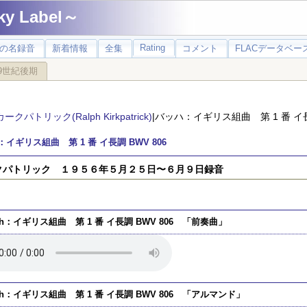
 Label～
Rating
の名録音
新着情報
全集
コメント
FLACデータベース
9世紀後期
カークパトリック(Ralph Kirkpatrick)
|バッハ：イギリス組曲 第 1 番 イ長調
イギリス組曲 第 1 番 イ長調 BWV 806
クパトリック １９５６年５月２５日〜６月９日録音
ch：イギリス組曲 第 1 番 イ長調 BWV 806 「前奏曲」
ch：イギリス組曲 第 1 番 イ長調 BWV 806 「アルマンド」