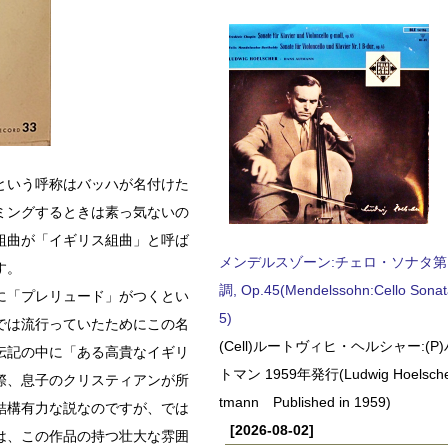
という呼称はバッハが名付けた
ミングするときは素っ気ないの
組曲が「イギリス組曲」と呼ば
メンデルスゾーン:チェロ・ソナタ第
す。
調, Op.45(Mendelssohn:Cello Sonat
に「プレリュード」がつくとい
5)
では流行っていたためにこの名
(Cell)ルートヴィヒ・ヘルシャー:(
伝記の中に「ある高貴なイギリ
トマン 1959年発行(Ludwig Hoelscher
際、息子のクリスティアンが所
tmann Published in 1959)
結構有力な説なのですが、では
[2026-08-02]
は、この作品の持つ壮大な雰囲