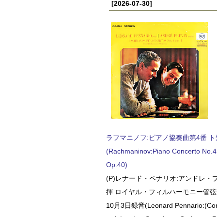
[2026-07-30]
ラフマニノフ:ピアノ協奏曲第4番 ト短調
(Rachmaninov:Piano Concerto No.4 
Op.40)
(P)レナード・ペナリオ:アンドレ・
揮 ロイヤル・フィルハーモニー管弦楽
10月3日録音(Leonard Pennario:(Con