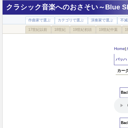
クラシック音楽へのおさそい～Blue Sky
作曲家で選ぶ
カテゴリで選ぶ
演奏家で選ぶ
不滅
17世紀以前
18世紀
19世紀初頭
19世紀中葉
1
Home
|
バッハ：
カー
Ba
Ba