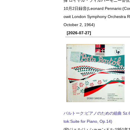
揮 ロイヤル・フィルハーモニー管弦楽
10月2日録音(Leonard Pennario:(Con
owit London Symphony Orchestra 
October 2, 1964)
[2026-07-27]
バルトーク:ピアノのための組曲 Sz.62 
tok:Suite for Piano, Op.14)
(P)ジェルジ・シャーンドル:1951年1