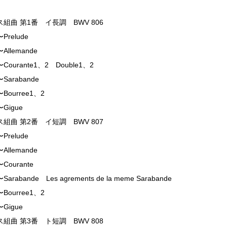
組曲 第1番 イ長調 BWV 806
relude
llemande
ourante1、2 Double1、2
arabande
ourree1、2
Gigue
組曲 第2番 イ短調 BWV 807
relude
llemande
ourante
rabande Les agrements de la meme Sarabande
ourree1、2
Gigue
組曲 第3番 ト短調 BWV 808