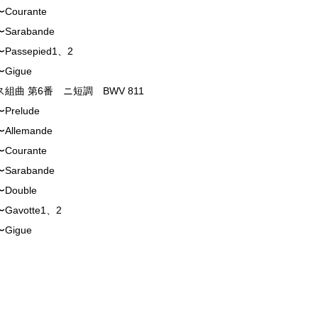
ourante
arabande
assepied1、2
Gigue
組曲 第6番 ニ短調 BWV 811
relude
llemande
ourante
arabande
Double
avotte1、2
Gigue