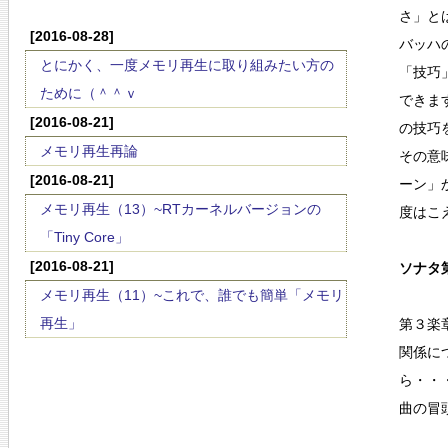
さ」と
[2016-08-28]
バッハ
とにかく、一度メモリ再生に取り組みたい方の
「技巧
ために（＾＾ｖ
できま
[2016-08-21]
の技巧
メモリ再生再論
その意
[2016-08-21]
ーン」
メモリ再生（13）~RTカーネルバージョンの
度はこ
「Tiny Core」
[2016-08-21]
ソナタ第
メモリ再生（11）~これで、誰でも簡単「メモリ
再生」
第３楽
関係に
ら・・
曲の冒