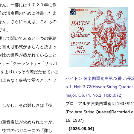
せん。一部には１７２０年に作
分の演奏用のために浄書した楽
せん。さらに言えば、これらの
です。
通して聞いてみると一つの完結
と言えば形式がきちんと決まっ
対比の世界が築かれていること
」−「クーラント」−「サラバ
度をよりいっそう際だたせていま
ハイドン:弦楽四重奏曲第72番 ハ長調, O
の上もなく厳格で堂々としたフ
o.1, Hob.3:72(Haydn:String Quartet
major, Op.74, No.1, Hob.3:72)
プロ・アルテ弦楽四重奏団:1937年1
。しかし、その難しさは「技
(Pro Arte String Quartet]Recorded
15, 1937)
の重音奏法が求められますが、
[2026-08-04]
、後世のパガニーニの「難し