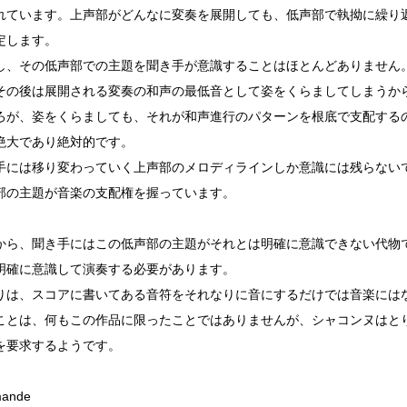
れています。上声部がどんなに変奏を展開しても、低声部で執拗に繰り
定します。
、その低声部での主題を聞き手が意識することはほとんどありません
その後は展開される変奏の和声の最低音として姿をくらましてしまうか
が、姿をくらましても、それが和声進行のパターンを根底で支配する
絶大であり絶対的です。
には移り変わっていく上声部のメロディラインしか意識には残らない
部の主題が音楽の支配権を握っています。
ら、聞き手にはこの低声部の主題がそれとは明確に意識できない代物
明確に意識して演奏する必要があります。
は、スコアに書いてある音符をそれなりに音にするだけでは音楽には
とは、何もこの作品に限ったことではありませんが、シャコンヌはと
を要求するようです。
mande