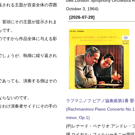
owit London Symphony Orchestra 
返される主題が音楽全体の雰囲
October 3, 1964)
[2026-07-29]
。冒頭にその主題が提示されま
らです。
のですから作品全体に与える影
でしょうが、執拗に繰り返され
であっても、演奏する側はその
ならないのです。
ラフマニノフ:ピアノ協奏曲第1番 嬰ヘ短
りわけ演奏者サイドにその手の
(Rachmaninov:Piano Concerto No.1 
minor, Op.1)
(P)レナード・ペナリオ:アンドレ・
揮 ロイヤル・フィルハーモニー管弦楽