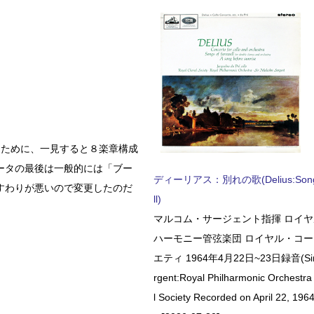
るために、一見すると８楽章構成
ータの最後は一般的には「ブー
ディーリアス：別れの歌(Delius:Songs 
すわりが悪いので変更したのだ
ll)
マルコム・サージェント指揮 ロイ
ハーモニー管弦楽団 ロイヤル・コ
エティ 1964年4月22日~23日録音(Sir 
rgent:Royal Philharmonic Orchestra
l Society Recorded on April 22, 1964