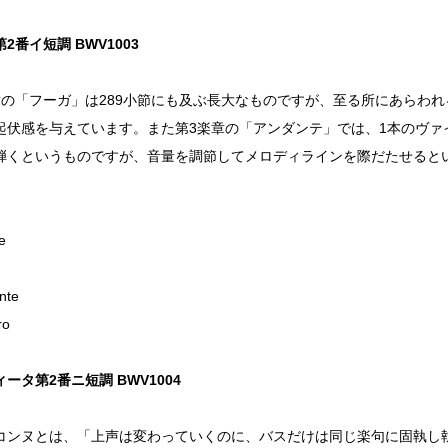
2番イ短調 BWV1003
章の「フーガ」は289小節にも及ぶ長大なものですが、至る所にあらわ
起伏感を与えています。また第3楽章の「アンダンテ」では、1本のヴァ
弾くというものですが、音量を調節してメロディラインを際だたせると
。
e
nte
ro
ータ第2番ニ短調 BWV1004
ンヌとは、「上声は変わっていくのに、バスだけは同じ楽句に固執し