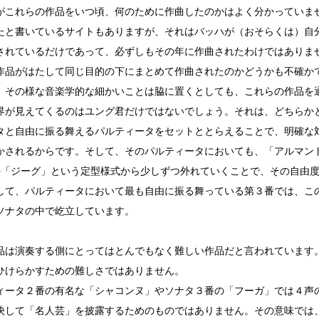
がこれらの作品をいつ頃、何のために作曲したのかはよく分かっていま
たと書いているサイトもありますが、それはバッハが（おそらくは）自
されているだけであって、必ずしもその年に作曲されたわけではありま
作品がはたして同じ目的の下にまとめて作曲されたのかどうかも不確か
、その様な音楽学的な細かいことは脇に置くとしても、これらの作品を
界が見えてくるのはユング君だけではないでしょう。それは、どちらか
タと自由に振る舞えるパルティータをセットととらえることで、明確な
かされるからです。そして、そのパルティータにおいても、「アルマンド
−「ジーグ」という定型様式から少しずつ外れていくことで、その自由
して、パルティータにおいて最も自由に振る舞っている第３番では、こ
ソナタの中で屹立しています。
品は演奏する側にとってはとんでもなく難しい作品だと言われています
ひけらかすための難しさではありません。
ィータ２番の有名な「シャコンヌ」やソナタ３番の「フーガ」では４声
決して「名人芸」を披露するためのものではありません。その意味では