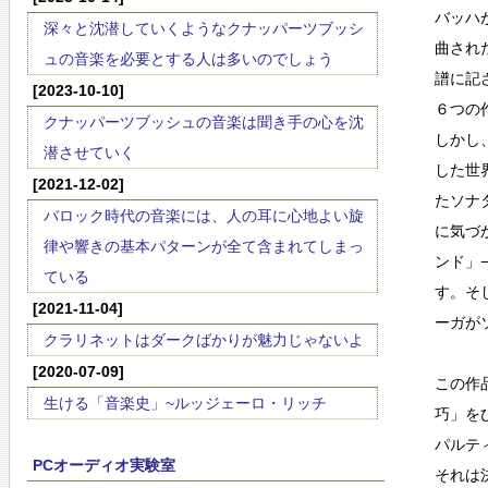
バッハ
深々と沈潜していくようなクナッパーツブッシ
曲され
ュの音楽を必要とする人は多いのでしょう
譜に記
[2023-10-10]
６つの
クナッパーツブッシュの音楽は聞き手の心を沈
しかし
潜させていく
した世
[2021-12-02]
たソナ
バロック時代の音楽には、人の耳に心地よい旋
に気づ
律や響きの基本パターンが全て含まれてしまっ
ンド」
ている
す。そ
[2021-11-04]
ーガが
クラリネットはダークばかりが魅力じゃないよ
[2020-07-09]
この作
生ける「音楽史」~ルッジェーロ・リッチ
巧」を
パルテ
PCオーディオ実験室
それは