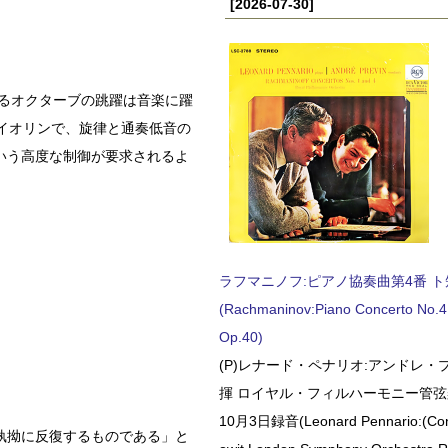
[2026-07-30]
れるオクターブの跳躍は音楽に躍
イオリンで、旋律と通奏低音の
いう高度な制御が要求されるよ
ラフマニノフ:ピアノ協奏曲第4番 ト短調
(Rachmaninov:Piano Concerto No.4 
Op.40)
(P)レナード・ペナリオ:アンドレ・
揮 ロイヤル・フィルハーモニー管弦楽
10月3日録音(Leonard Pennario:(Con
執拗に反復するものである」と