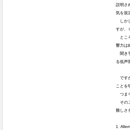
説明さ
気を規
しかし
すが、
ところ
響力は
聞き手
る低声
ですか
ことを
つまり
そのこ
難しさ
1. Alle