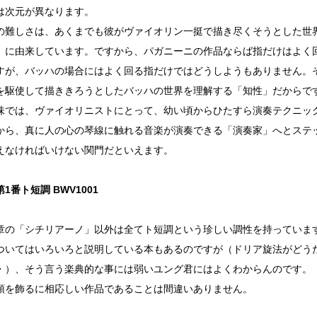
は次元が異なります。
の難しさは、あくまでも彼がヴァイオリン一挺で描き尽くそうとした世
」に由来しています。ですから、パガニーニの作品ならば指だけはよく
すが、バッハの場合にはよく回る指だけではどうしようもありません。
を駆使して描ききろうとしたバッハの世界を理解する「知性」だからで
味では、ヴァイオリニストにとって、幼い頃からひたすら演奏テクニッ
から、真に人の心の琴線に触れる音楽が演奏できる「演奏家」へとステ
えなければいけない関門だといえます。
1番ト短調 BWV1001
章の「シチリアーノ」以外は全てト短調という珍しい調性を持っていま
ついてはいろいろと説明している本もあるのですが（ドリア旋法がどう
・）、そう言う楽典的な事には弱いユング君にはよくわからんのです。
頭を飾るに相応しい作品であることは間違いありません。