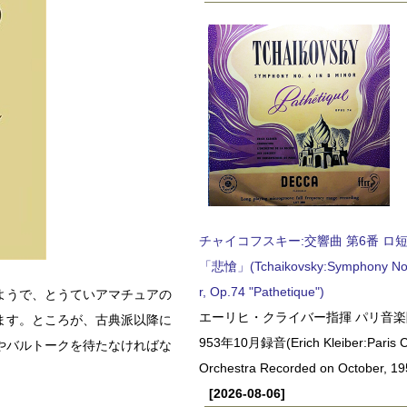
チャイコフスキー:交響曲 第6番 ロ短調,
「悲愴」(Tchaikovsky:Symphony No.6
r, Op.74 "Pathetique")
ようで、とうていアマチュアの
エーリヒ・クライバー指揮 パリ音楽
ます。ところが、古典派以降に
953年10月録音(Erich Kleiber:Paris C
やバルトークを待たなければな
Orchestra Recorded on October, 19
[2026-08-06]