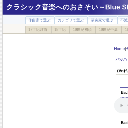
クラシック音楽へのおさそい～Blue Sky
作曲家で選ぶ
カテゴリで選ぶ
演奏家で選ぶ
不滅
17世紀以前
18世紀
19世紀初頭
19世紀中葉
1
Home
|
バッハ
(Vn
Ba
Ba