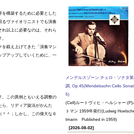
界を構築するために必要とした
回るヴァイオリニストでも演奏
それ以上に必要なのは、それら
す。
クを鍛え上げてきた「演奏マシ
ップアップしていくために、一
メンデルスゾーン:チェロ・ソナタ第
調, Op.45(Mendelssohn:Cello Sonat
5)
す。この異例ともいえる調整の
(Cell)ルートヴィヒ・ヘルシャー:(
たら、リディア旋法がかんた
トマン 1959年発行(Ludwig Hoelscher
（＾＾；しかし、この偉大な６
tmann Published in 1959)
[2026-08-02]