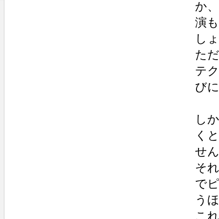
か、
演
し
た
テ
び
しか
く
せ
そ
で
う
こ