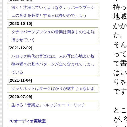
持っ
深々と沈潜していくようなクナッパーツブッシ
地域
ュの音楽を必要とする人は多いのでしょう
[2023-10-10]
かか
クナッパーツブッシュの音楽は聞き手の心を沈
た｡
潜させていく
そん
[2021-12-02]
って
バロック時代の音楽には、人の耳に心地よい旋
て書
律や響きの基本パターンが全て含まれてしまっ
はい
ている
[2021-11-04]
りを
クラリネットはダークばかりが魅力じゃないよ
です
[2020-07-09]
生ける「音楽史」~ルッジェーロ・リッチ
とこ
が､
PCオーディオ実験室