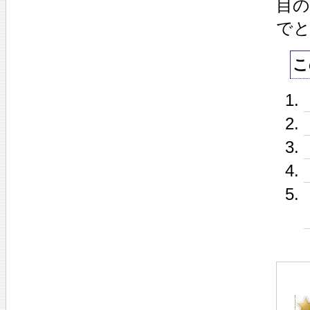
目
で
こ