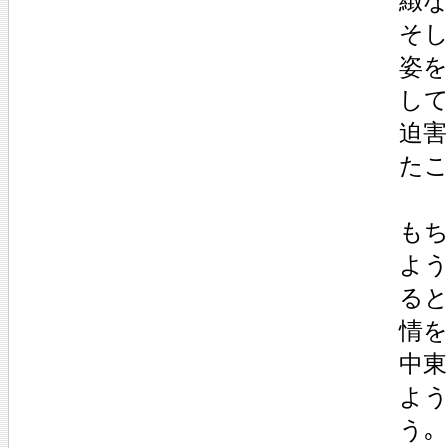
緻な
そし
姿
して
迫害
たこ
もち
よう
ると
情を
中東
よ
う｡