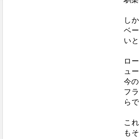
し
ベー
い
ロー
ュー
今
フ
ら
こ
も