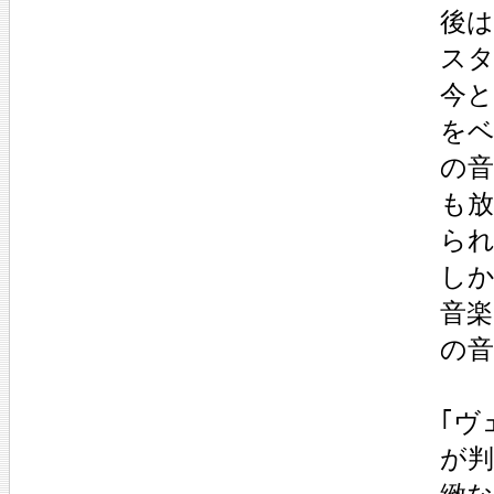
後は
スタ
今と
をベ
の音
も放
られ
しか
音楽
の音
｢ヴ
が判