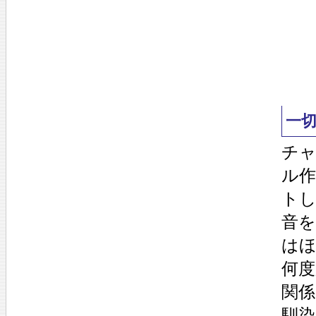
一
チャ
ル
トし
音を
は
何
関
馴