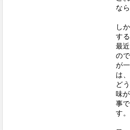
な
し
す
最
の
が
は
ど
味
事
す。