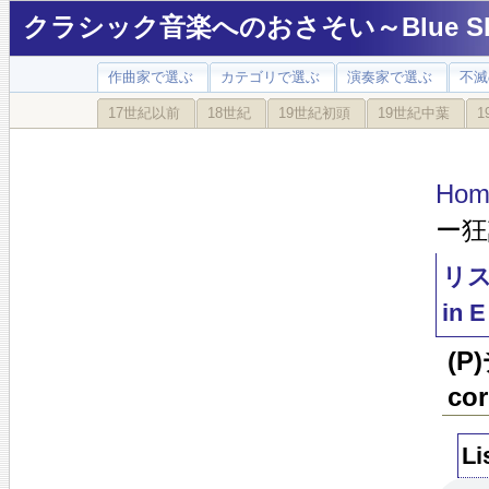
クラシック音楽へのおさそい～Blue Sky
作曲家で選ぶ
カテゴリで選ぶ
演奏家で選ぶ
不滅
17世紀以前
18世紀
19世紀初頭
19世紀中葉
1
Hom
ー狂詩
リスト
in E
(P
cor
Li