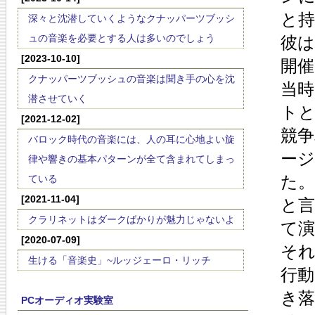
と
深々と沈潜していくようなクナッパーツブッシ
ュの音楽を必要とする人は多いのでしょう
彼
[2023-10-10]
開
クナッパーツブッシュの音楽は聞き手の心を沈
当
潜させていく
ト
[2021-12-02]
競
バロック時代の音楽には、人の耳に心地よい旋
ー
律や響きの基本パターンが全て含まれてしまっ
た
ている
[2021-11-04]
と
クラリネットはダークばかりが魅力じゃないよ
て
[2020-07-09]
そ
生ける「音楽史」~ルッジェーロ・リッチ
行
き
PCオーディオ実験室