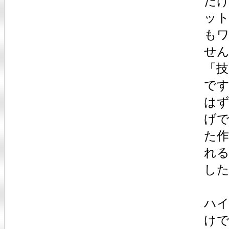
だ
ッ
も
せ
「
で
は
げ
た
れ
し
ハ
け