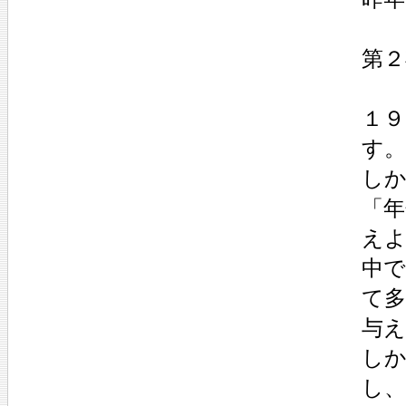
第２
１
す。
し
「年
え
中
て
与
し
し