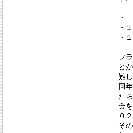
・
・１
・１
フ
と
難
同年
た
会
０２
そ