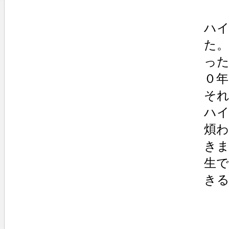
ハ
た
っ
０
そ
ハ
煩
き
生
き