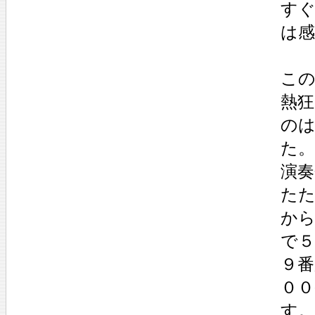
す
は
こ
熱
の
た。
演
た
か
で
９番
０
す。