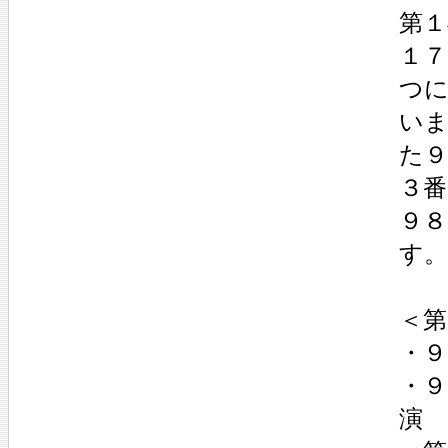
第１
１７
つ
い
た９
３番
９
す。
＜第
・９
・
演