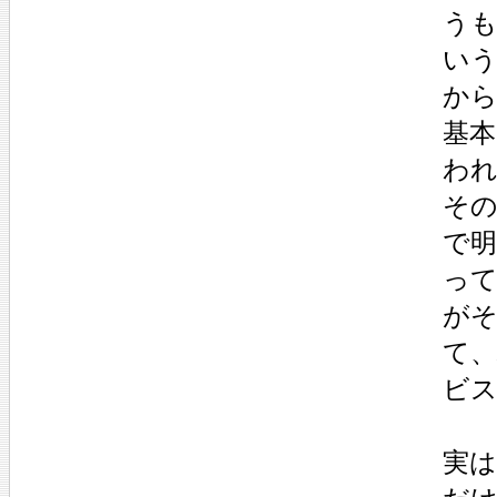
う
い
か
基
わ
そ
で
っ
が
て
ビ
実