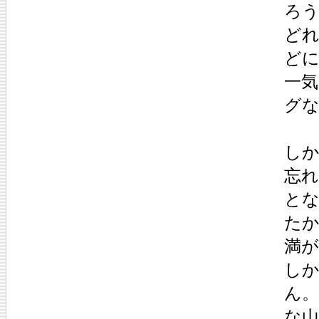
ろ
ど
ど
一
グ
し
忘
と
た
満
し
ん
な