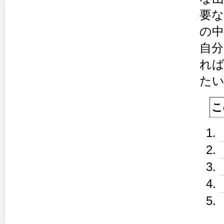
要
の
自
れ
た
こ