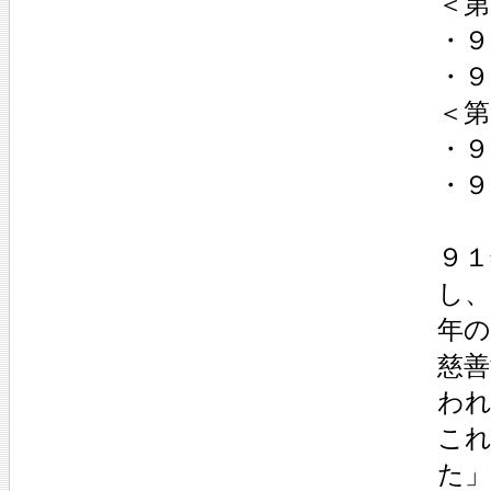
＜第
・
・９
＜第
・
・
９
し
年の
慈善
わ
こ
た