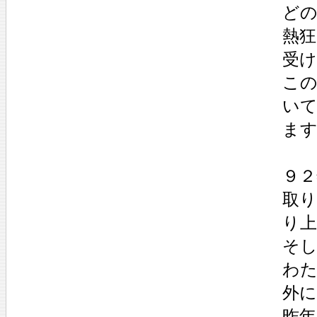
ど
熱狂
受
こ
い
ま
９
取
り
そし
わ
外に
昨年