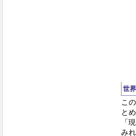
世
こ
と
「
み