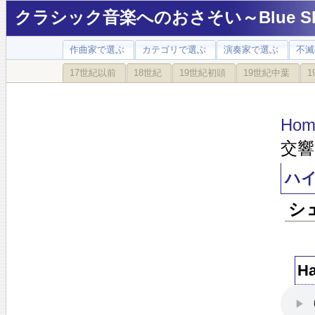
クラシック音楽へのおさそい～Blue Sky
作曲家で選ぶ
カテゴリで選ぶ
演奏家で選ぶ
不滅
17世紀以前
18世紀
19世紀初頭
19世紀中葉
1
Hom
交響
ハ
シ
H