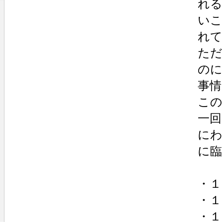
れ
い
れ
た
の
事
こ
一回
にわ
に臨
・
・１
・１