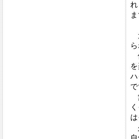
れ
ま
た
ら
借
を
ハ
で
無
く
は
少
自