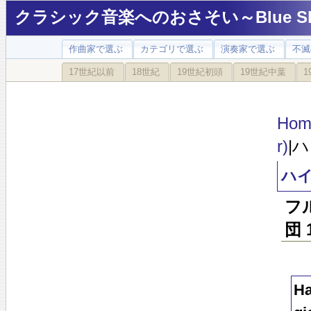
クラシック音楽へのおさそい～Blue Sky
作曲家で選ぶ
カテゴリで選ぶ
演奏家で選ぶ
不滅
17世紀以前
18世紀
19世紀初頭
19世紀中葉
1
Hom
r)
|
ハイ
フ
団 
Ha