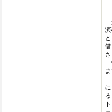
少
演
と
借
さ
管
ま
ど
に
る
ト