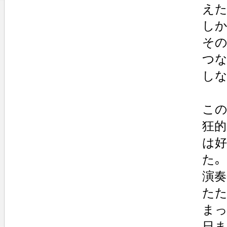
えた
しか
その
つ
しな
この
狂的
は
た｡
演奏
たた
まっ
日ま