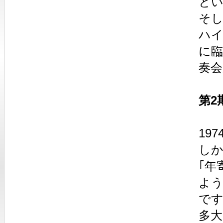
とい
そし
ハイ
に臨
奏会
第2
19
しか
｢年
よう
です
多