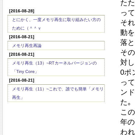
たた
[2016-08-28]
って
とにかく、一度メモリ再生に取り組みたい方の
それ
ために（＾＾ｖ
動を
[2016-08-21]
落と
メモリ再生再論
その
[2016-08-21]
対し
メモリ再生（13）~RTカーネルバージョンの
0ポ
「Tiny Core」
[2016-08-21]
って
メモリ再生（11）~これで、誰でも簡単「メモリ
ンド
再生」
た｡
この
年の
われ