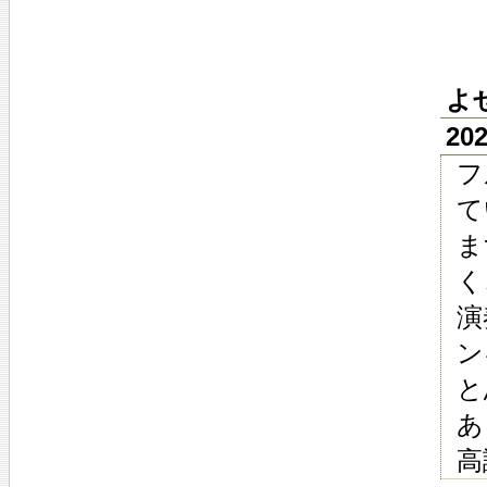
よ
20
フ
て
ま
く
演
ン
と
あ
高