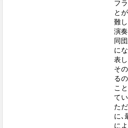
フラ
と
難し
演奏
同団
にな
表し
その
るの
こ
てい
ただ
に､
によ