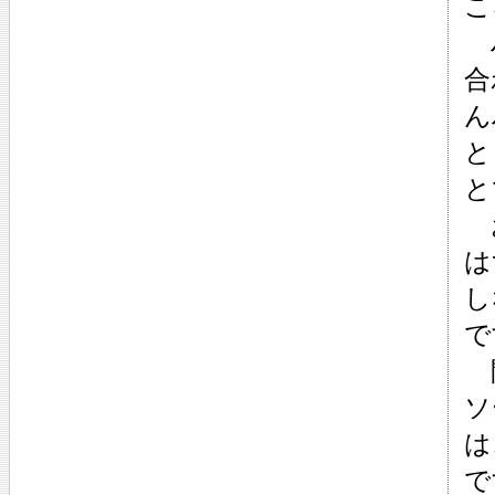
こ
ハ
合
ん
と
と
お
は
し
で
間
ソ
は
で