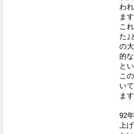
われ
ます
これ
た｣
の大
的な
とい
この
い
ます
92
上げ