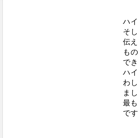
ハイ
そし
伝え
もの
でき
ハイ
わ
まし
最も
です