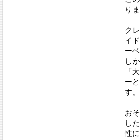
り
ク
イ
ー
し
「
ー
す。
お
し
性