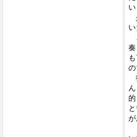
い
少
い
こ
奏
も
の
彼
ん
的
と
が
も