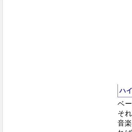
ハ
ベ
そ
音