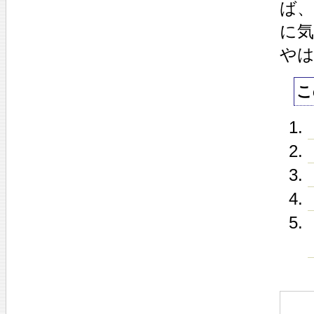
ば
に
や
こ