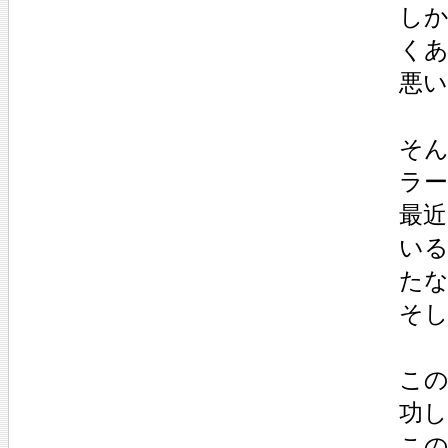
し
く
悪
そ
ラ
最
いる
た
そ
こ
功
こ