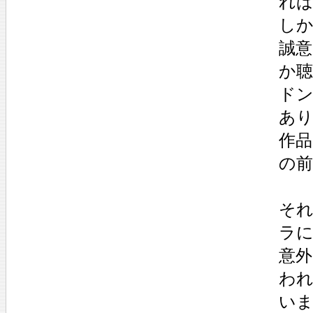
れ
し
誠
か
ド
あ
作
の
そ
ラ
意
わ
い