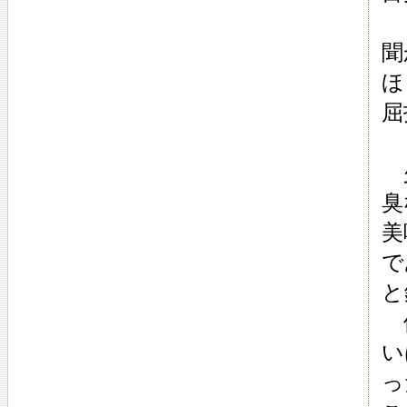
と
聞
ほ
屈
少
臭
美
で
と
他
い
っ