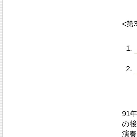
<第
91
の後
演奏