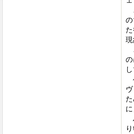
ェ
こ
の
た
現
こ
の
し
ベ
ヴ
た
に
ハ
り