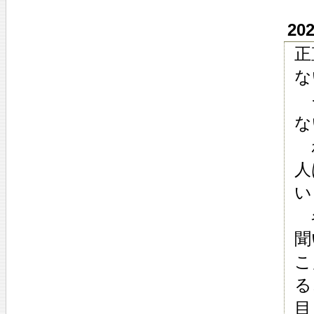
20
正
な
そ
な
わ
人
い
名
聞
こ
る
目