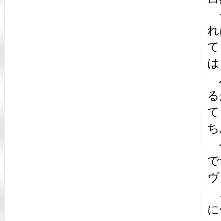
そ
れ
て
は
ハ
る
て
ち
ベ
で
ヴ
こ
に