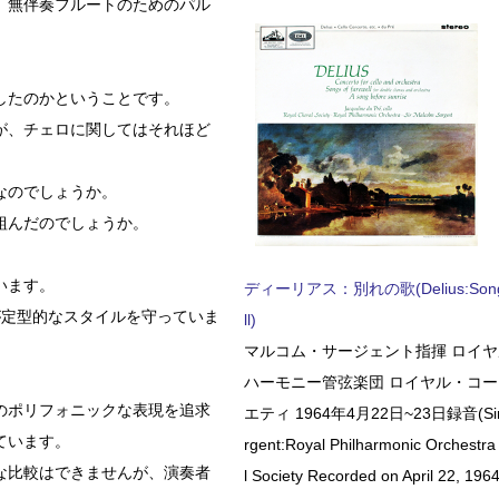
、無伴奏フルートのためのパル
したのかということです。
が、チェロに関してはそれほど
なのでしょうか。
組んだのでしょうか。
います。
ディーリアス：別れの歌(Delius:Songs 
が定型的なスタイルを守っていま
ll)
マルコム・サージェント指揮 ロイ
ハーモニー管弦楽団 ロイヤル・コ
のポリフォニックな表現を追求
エティ 1964年4月22日~23日録音(Sir 
ています。
rgent:Royal Philharmonic Orchestra
な比較はできませんが、演奏者
l Society Recorded on April 22, 1964