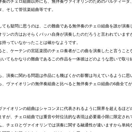
伴奏のチェロ組曲以外にも、無伴奏ヴァイオリンのためのパルティータ
タ、そして管弦楽組曲等です。
しても疑問に思うのは、この難曲である無伴奏のチェロ組曲を誰が演奏
オリンの方はおそらくバッハ自身が演奏したのだろうと言われています
は持っていなかったことは確かなようです。
ると、ケーテンの宮廷楽団のチェロ奏者がこの曲を演奏したと言うこと
おいてもかなりの難曲であるこの作品を一体彼はどのような思いで取り
も、演奏に関わる問題は作品にも幾ばくかの影響は与えているように思
ら、ヴァイオリンの無伴奏組曲と比べると無伴奏チェロ組曲の6曲全て
ヴァイオリンの組曲はシャコンヌに代表されるように限界を超えるほど
ますが、チェロ組曲では重音や対位法的な表現は必要最小限に限定され
ん、チェロとヴァイオリンでは演奏に関する融通性が違いますから単純