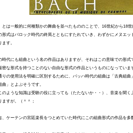
」とは一般的に何種類かの舞曲を並べたもののことで、16世紀から18
の形式はバロック時代の終焉とともにすたれていき、わずかにメヌエッ
ります。
の時代にも組曲という名の作品はありますが、それはこの意味での形式
厳密な形式を持つことのない自由な形式の作品というものになっていま
通りの使用法を明確に区別するために、バッハ時代の組曲は「古典組曲
組曲」とよぶそうです。
このような知識は受験の役に立っても（たたないか・・）、音楽を聞く
りますが。（＾＾；
は、ケーテンの宮廷楽長をつとめていた時代にこの組曲形式の作品を多