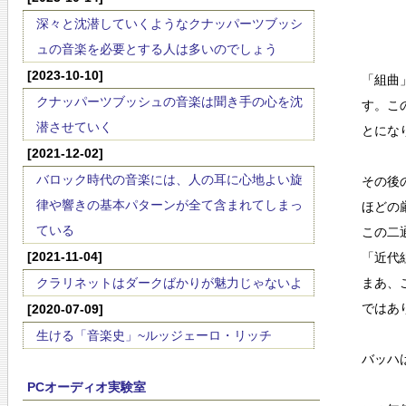
深々と沈潜していくようなクナッパーツブッシ
ュの音楽を必要とする人は多いのでしょう
[2023-10-10]
「組曲
クナッパーツブッシュの音楽は聞き手の心を沈
す。こ
潜させていく
とにな
[2021-12-02]
バロック時代の音楽には、人の耳に心地よい旋
その後
律や響きの基本パターンが全て含まれてしまっ
ほどの
ている
この二
[2021-11-04]
「近代
クラリネットはダークばかりが魅力じゃないよ
まあ、
ではあ
[2020-07-09]
生ける「音楽史」~ルッジェーロ・リッチ
バッハ
PCオーディオ実験室