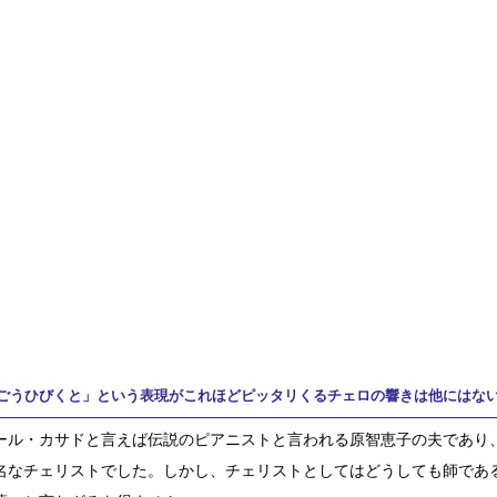
ごうひびくと」という表現がこれほどピッタリくるチェロの響きは他にはな
ール・カサドと言えば伝説のピアニストと言われる原智恵子の夫であり
名なチェリストでした。しかし、チェリストとしてはどうしても師であ