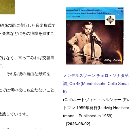
世紀頃の間に流行した音楽形式で
ト楽章などにその痕跡を残すこ
ではなく、言ってみれば交響曲
す。
」、それ以後の自由な形式を
メンデルスゾーン:チェロ・ソナタ第
調, Op.45(Mendelssohn:Cello Sonat
上では何の役にも立たないこと
5)
(Cell)ルートヴィヒ・ヘルシャー:(
トマン 1959年発行(Ludwig Hoelscher
数残しています。
tmann Published in 1959)
[2026-08-02]