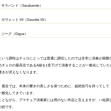
サラバンド（Sarabande）
ガヴォット I/II（Gavotte I/II）
ジーグ（Gigue）
という調性はチェロにとっては普通に調弦したのでは非常に演奏が困難
めチェロの最高弦であるA線を1音下げて演奏することが一般化していた
響きが冴えなくなります。
、最近では、本来の響きの美しさを保つために、超絶技巧を持ってして
一般化してきています。
ことながら、アマチュア演奏家には用のない作品と言えますが、ハ短調
力的です。