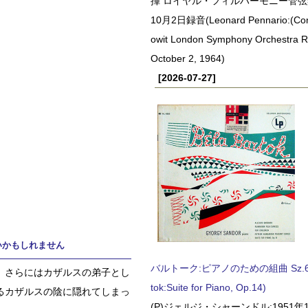
揮 ロイヤル・フィルハーモニー管弦楽
10月2日録音(Leonard Pennario:(Con
owit London Symphony Orchestra 
October 2, 1964)
[2026-07-27]
いかもしれません
バルトーク:ピアノのための組曲 Sz.62 
、さらにはカザルスの弟子とし
tok:Suite for Piano, Op.14)
るカザルスの陰に隠れてしまっ
(P)ジェルジ・シャーンドル:1951年1