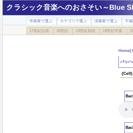
クラシック音楽へのおさそい～Blue Sky
作曲家で選ぶ
カテゴリで選ぶ
演奏家で選ぶ
不滅
17世紀以前
18世紀
19世紀初頭
19世紀中葉
1
Home
|
バッハ:
(Ce
Bac
Bac