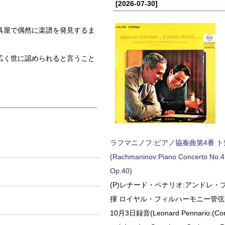
[2026-07-30]
具屋で偶然に楽譜を発見するま
広く世に認められると言うこと
ラフマニノフ:ピアノ協奏曲第4番 ト短調
(Rachmaninov:Piano Concerto No.4 
Op.40)
(P)レナード・ペナリオ:アンドレ・
揮 ロイヤル・フィルハーモニー管弦楽
10月3日録音(Leonard Pennario:(Con