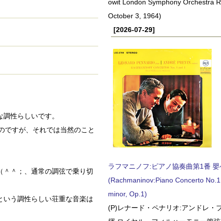
owit London Symphony Orchestra 
October 3, 1964)
[2026-07-29]
な調性らしいです。
のですが、それでは当然のこと
ラフマニノフ:ピアノ協奏曲第1番 嬰ヘ短
（＾＾；、通常の調弦で乗り切
(Rachmaninov:Piano Concerto No.1 
minor, Op.1)
という調性らしい荘重な音楽は
(P)レナード・ペナリオ:アンドレ・