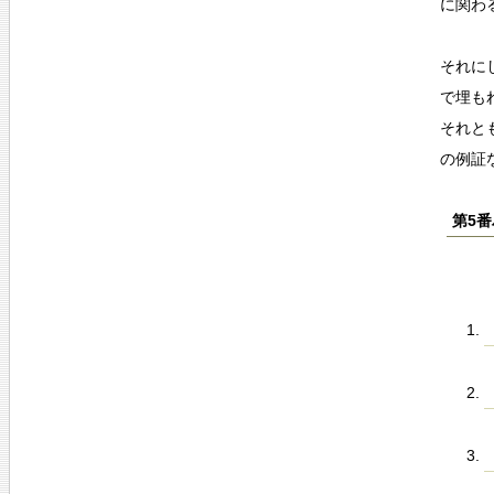
に関わ
それに
で埋も
それと
の例証
第5番