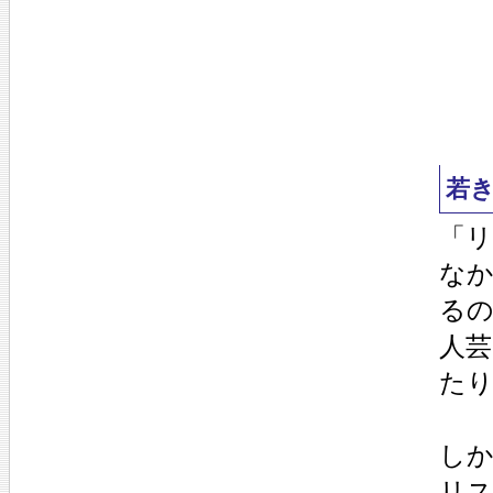
若
「
な
る
人
た
し
リ