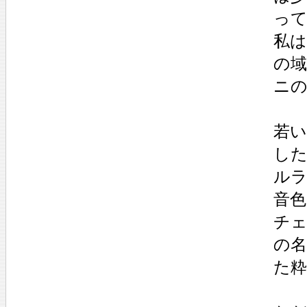
っ
私
の
ニ
若
し
ル
音
チ
の
た