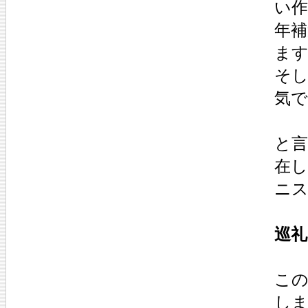
い作
年補
ま
そし
気
と
在
ニ
巡礼
この
し