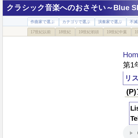
クラシック音楽へのおさそい～Blue Sky
作曲家で選ぶ
カテゴリで選ぶ
演奏家で選ぶ
不滅
17世紀以前
18世紀
19世紀初頭
19世紀中葉
1
Hom
第1
リス
(P
Li
Te