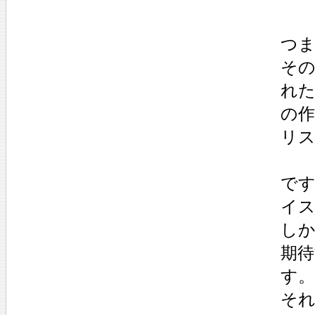
つま
その
れた
の作
リ
です
イ
し
期
す。
それ