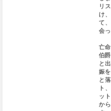
リス
け
て
会
亡命
伯爵
と
娠
と
ト
ッ
か