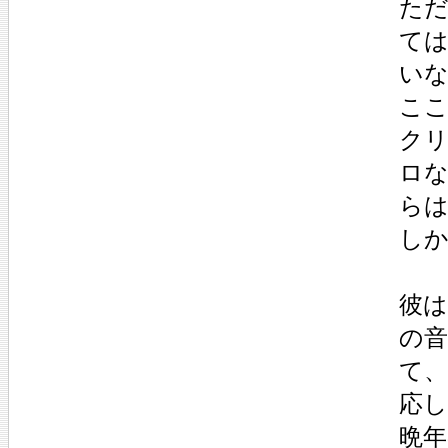
た
て
い
こ
ク
ロ
ら
し
彼
の
て
応
晩