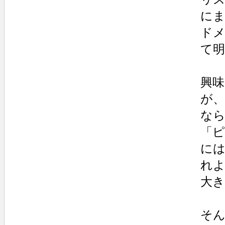
に
ド
て
興
が
な
「
に
れ
大
そん