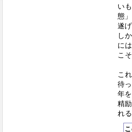
い
態
遂
し
に
こ
こ
待
年
精
れ
こ