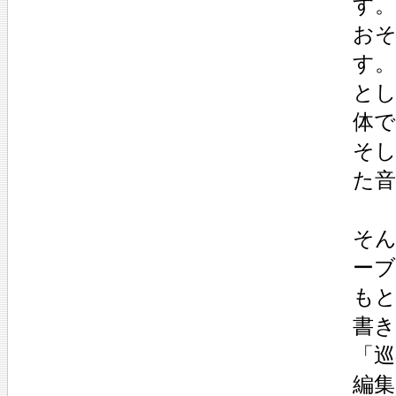
す。
お
す
と
体
そ
た
そ
ー
もと
書
「巡
編集