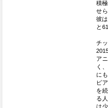
積
せ
彼は
と6
チ
20
ア
く、
に
ピ
を
る
は