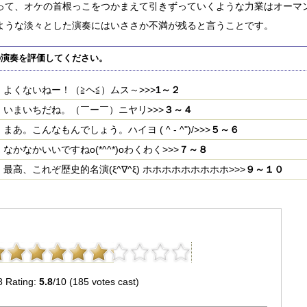
って、オケの首根っこをつかまえて引きずっていくような力業はオーマ
ような淡々とした演奏にはいささか不満が残ると言うことです。
の演奏を評価してください。
よくないねー！（≧ヘ≦）ムス～>>>
1～２
いまいちだね。（￣ー￣）ニヤリ>>>
３～４
まあ。こんなもんでしょう。ハイヨ ( ^ - ^")/>>>
５～６
なかなかいいですねo(*^^*)oわくわく>>>
７～８
最高、これぞ歴史的名演(ξ^∇^ξ) ホホホホホホホホホ>>>
９～１０
8 Rating:
5.8
/10 (185 votes cast)