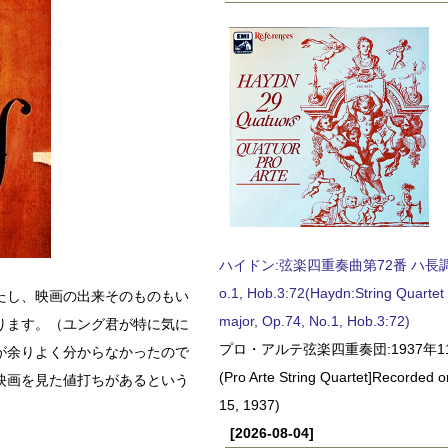
ハイドン:弦楽四重奏曲第72番 ハ長調, O
o.1, Hob.3:72(Haydn:String Quartet
たし、映画の出来そのものもい
major, Op.74, No.1, Hob.3:72)
ります。（ユング君が特に気に
プロ・アルテ弦楽四重奏団:1937年1
が余りよく分からなかったので
(Pro Arte String Quartet]Recorded
映画を見た値打ちがあるという
15, 1937)
[2026-08-04]