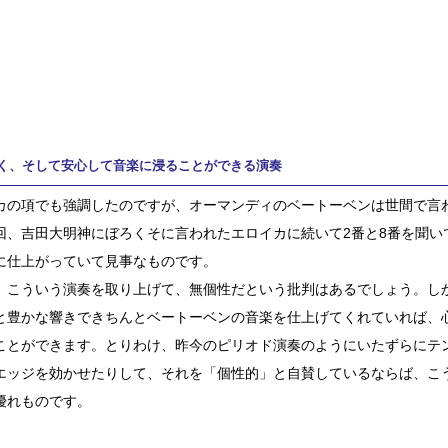
く、そして安心して音楽に浸ることができる演奏
カの項でも強調したのですが、オーマンディのベートーベンは世間で言
回、吉田大明神にぼろくそに言われたエロイカに続いて2番と8番を聞い
に仕上がっていて見事なものです。
、こういう演奏を取り上げて、無個性だという批判はあるでしょう。し
と豊かな響きできちんとベートーベンの音楽を仕上げてくれていれば、
ことができます。とりわけ、昨今のピリオド演奏のようにいたずらにテ
エッジを効かせたりして、それを「個性的」と自賛しているならば、こ
優れものです。