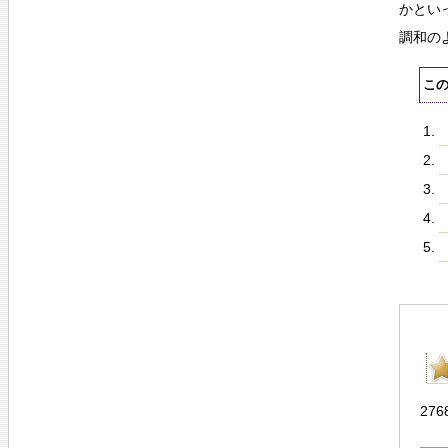
かとい
調和の
こ
276