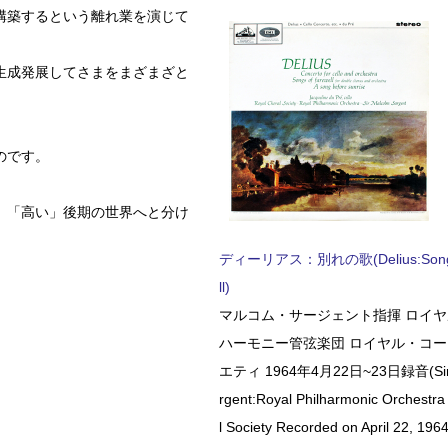
構築するという離れ業を演じて
生成発展してさまをまざまざと
のです。
」「高い」後期の世界へと分け
ディーリアス：別れの歌(Delius:Songs 
ll)
マルコム・サージェント指揮 ロイ
ハーモニー管弦楽団 ロイヤル・コ
エティ 1964年4月22日~23日録音(Sir 
rgent:Royal Philharmonic Orchestra
l Society Recorded on April 22, 1964