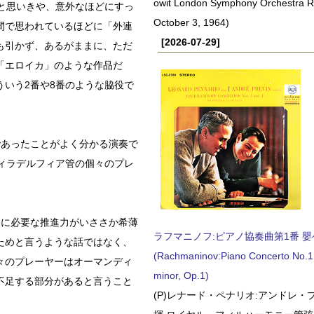
owit London Symphony Orchestra 
と思いきや、意外なほどにすっ
October 3, 1964)
間で思われているほどに「外連
[2026-07-29]
も引かず、あるがままに、ただ
「エロイカ」のような作品だ
いう2番や8番のような脇役で
であったことがよく分かる演奏で
ィラデルフィア管の個々のプレ
楽に必要な推進力がいささか希薄
ラフマニノフ:ピアノ協奏曲第1番 嬰ヘ短
ためと言うような話ではなく、
(Rachmaninov:Piano Concerto No.1 
々のプレーヤーはオーマンディ
minor, Op.1)
不足する部分があると言うこと
(P)レナード・ペナリオ:アンドレ・