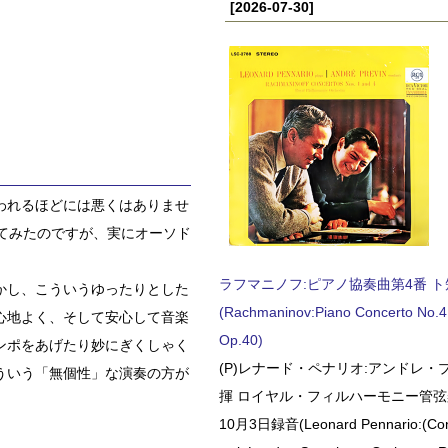
[2026-07-30]
われるほどには悪くはありませ
てみたのですが、実にオーソド
ラフマニノフ:ピアノ協奏曲第4番 ト短調
かし、こういうゆったりとした
(Rachmaninov:Piano Concerto No.4 
心地よく、そして安心して音楽
Op.40)
ンポをあげたり妙にぎくしゃく
(P)レナード・ペナリオ:アンドレ・
ういう「無個性」な演奏の方が
揮 ロイヤル・フィルハーモニー管弦楽
10月3日録音(Leonard Pennario:(Con