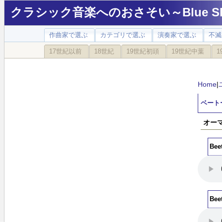
クラシック音楽へのおさそい～Blue Sky
作曲家で選ぶ
カテゴリで選ぶ
演奏家で選ぶ
不滅
17世紀以前
18世紀
19世紀初頭
19世紀中葉
1
Home
|
ベート
オーマ
Bee
Bee