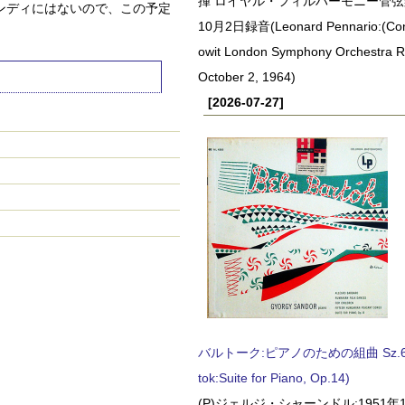
揮 ロイヤル・フィルハーモニー管弦楽
ンディにはないので、この予定
10月2日録音(Leonard Pennario:(Con
owit London Symphony Orchestra 
October 2, 1964)
[2026-07-27]
バルトーク:ピアノのための組曲 Sz.62 
tok:Suite for Piano, Op.14)
(P)ジェルジ・シャーンドル:1951年1