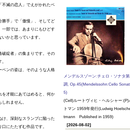
「不滅の恋人」でえがかれたベ
分勝手」で「傲慢」、そしてど
。一部では、あまりにもひどす
ないかと思っています。
格破綻者」の集まりです。その
す。
ーベンの姿は、そのような人格
メンデルスゾーン:チェロ・ソナタ第
調, Op.45(Mendelssohn:Cello Sonat
5)
れを才能にあてはめると、何か
(Cell)ルートヴィヒ・ヘルシャー:(
もしれません。
トマン 1959年発行(Ludwig Hoelscher
tmann Published in 1959)
ぬけ、深刻なスランプに陥った
[2026-08-02]
り口にたたずむ作品です。