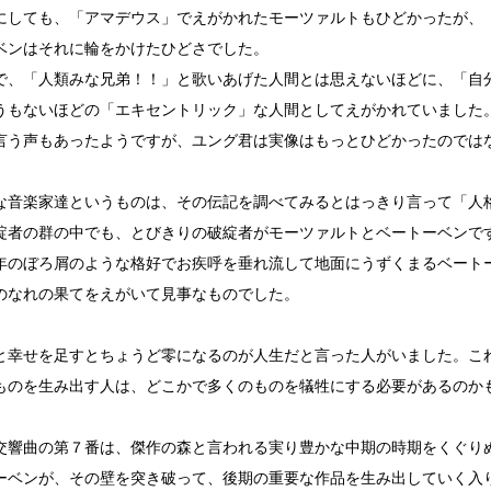
しても、「アマデウス」でえがかれたモーツァルトもひどかったが、
ベンはそれに輪をかけたひどさでした。
、「人類みな兄弟！！」と歌いあげた人間とは思えないほどに、「自
うもないほどの「エキセントリック」な人間としてえがかれていました
言う声もあったようですが、ユング君は実像はもっとひどかったのでは
音楽家達というものは、その伝記を調べてみるとはっきり言って「人
綻者の群の中でも、とびきりの破綻者がモーツァルトとベートーベンで
のぼろ屑のような格好でお疾呼を垂れ流して地面にうずくまるベート
のなれの果てをえがいて見事なものでした。
幸せを足すとちょうど零になるのが人生だと言った人がいました。こ
ものを生み出す人は、どこかで多くのものを犠牲にする必要があるのか
響曲の第７番は、傑作の森と言われる実り豊かな中期の時期をくぐり
ーベンが、その壁を突き破って、後期の重要な作品を生み出していく入