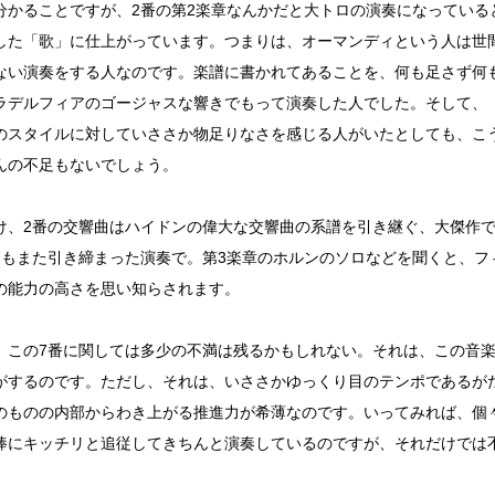
分かることですが、2番の第2楽章なんかだと大トロの演奏になっている
した「歌」に仕上がっています。つまりは、オーマンディという人は世
ない演奏をする人なのです。楽譜に書かれてあることを、何も足さず何
ラデルフィアのゴージャスな響きでもって演奏した人でした。そして、
のスタイルに対していささか物足りなさを感じる人がいたとしても、こう
んの不足もないでしょう。
け、2番の交響曲はハイドンの偉大な交響曲の系譜を引き継ぐ、大傑作
番もまた引き締まった演奏で。第3楽章のホルンのソロなどを聞くと、フ
の能力の高さを思い知らされます。
、この7番に関しては多少の不満は残るかもしれない。それは、この音
がするのです。ただし、それは、いささかゆっくり目のテンポであるが
のものの内部からわき上がる推進力が希薄なのです。いってみれば、個
棒にキッチリと追従してきちんと演奏しているのですが、それだけでは