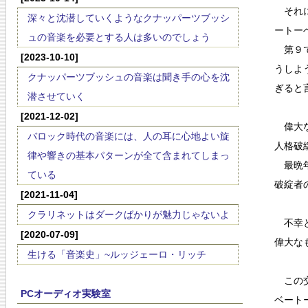
それに
深々と沈潜していくようなクナッパーツブッシ
ートー
ュの音楽を必要とする人は多いのでしょう
第９で
[2023-10-10]
うしよ
クナッパーツブッシュの音楽は聞き手の心を沈
ぎると
潜させていく
[2021-12-02]
偉大な
バロック時代の音楽には、人の耳に心地よい旋
人格破
律や響きの基本パターンが全て含まれてしまっ
最晩年
ている
破綻者
[2021-11-04]
クラリネットはダークばかりが魅力じゃないよ
不幸と
[2020-07-09]
偉大な
生ける「音楽史」~ルッジェーロ・リッチ
この交
PCオーディオ実験室
ベート