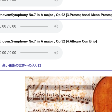
thoven:Symphony No.7 in A major , Op.92 [3.Presto; Assai Meno Presto;
thoven:Symphony No.7 in A major , Op.92 [4.Allegro Con Brio]
、高い後期の世界への入り口