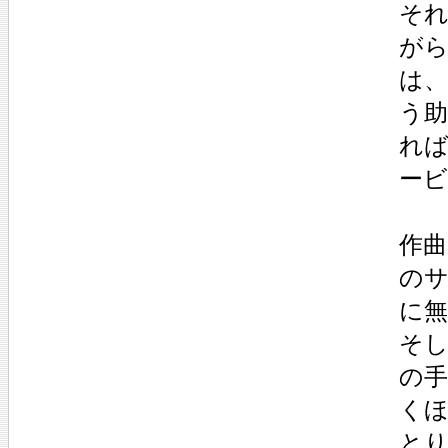
そ
が
は
う
れ
ー
作
の
に無
そ
の
く
とり