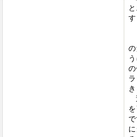
と
す
ロ
の
う
の
ラ
き
逆
を
で
に