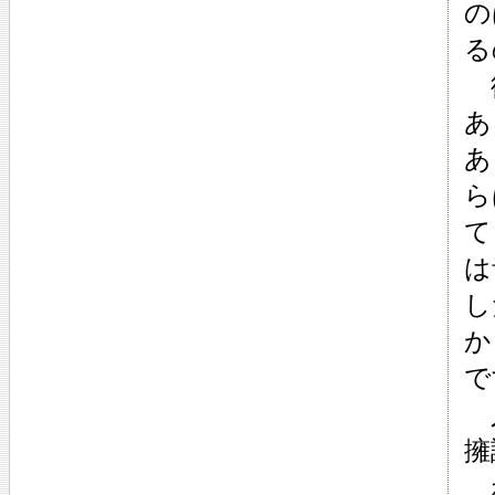
の
る
彼
あ
あ
ら
て
は
し
か
で
人
擁
わ