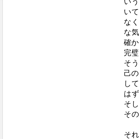
い
い
な
な
確
完
そ
己
し
は
そし
そ
そ