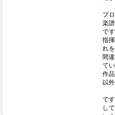
プ
楽
で
指揮
れ
間
て
作
以
で
し