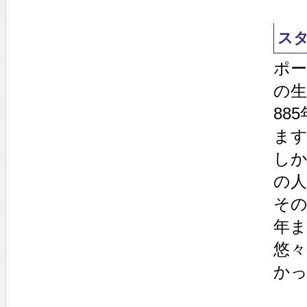
ス
ポー
の生
88
ま
し
の
その
年
悠々
か