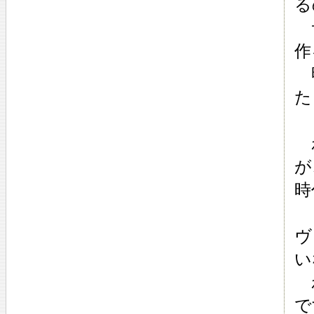
る
サ
作
明
た
わ
が
時
ま
ヴ
い
わ
で