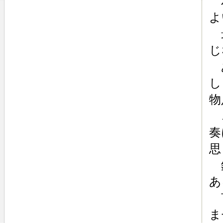
パ
よ
最
じ
あ
し
物
こ
奏
思
録
あ
言
ま