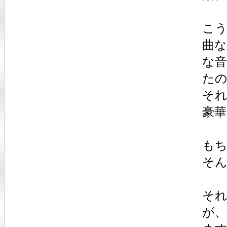
こ
曲
な
た
そ
豪
も
そ
そ
が、