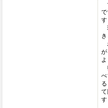
サ
で
す
現
き
わ
が
よ
彼
べ
る
て
す