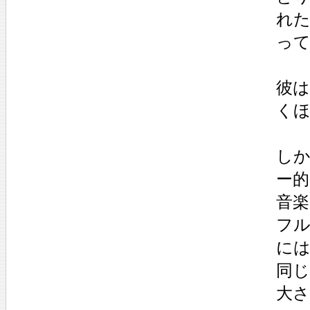
れ
っ
彼
く
し
ー
音
フ
に
同
大