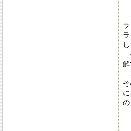
そ
ラ
ラ
し
そ
解
こ
そ
に
の