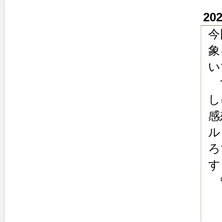
20
今
象
い
す
し
感
ル
ろ
す
管