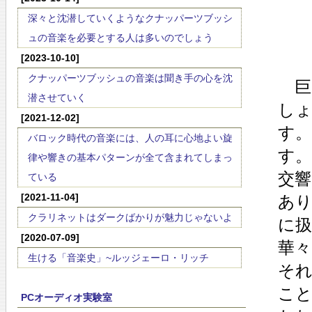
深々と沈潜していくようなクナッパーツブッシ
ュの音楽を必要とする人は多いのでしょう
[2023-10-10]
クナッパーツブッシュの音楽は聞き手の心を沈
巨
潜させていく
し
[2021-12-02]
す
バロック時代の音楽には、人の耳に心地よい旋
す。
律や響きの基本パターンが全て含まれてしまっ
交
ている
[2021-11-04]
あ
クラリネットはダークばかりが魅力じゃないよ
に
[2020-07-09]
華
生ける「音楽史」~ルッジェーロ・リッチ
そ
こ
PCオーディオ実験室