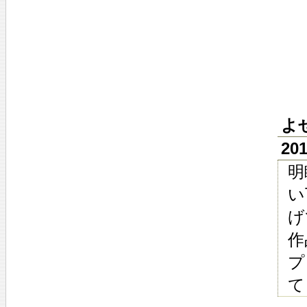
よ
20
明
い
げ
作
プ
て