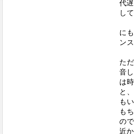
代
し
に
ン
ただ
音
は
と
も
も
の
近