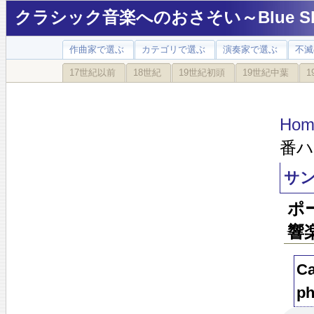
クラシック音楽へのおさそい～Blue Sky
作曲家で選ぶ
カテゴリで選ぶ
演奏家で選ぶ
不滅
17世紀以前
18世紀
19世紀初頭
19世紀中葉
1
Hom
番ハ
サン
ポ
響楽
Ca
ph