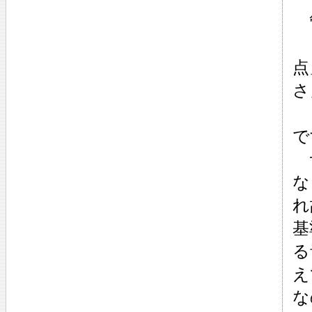
管
「
点
さ
と
で
サ
な
れ
基
る
え
な