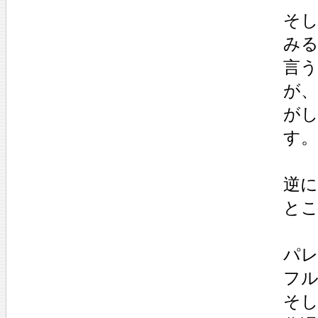
そ
み
言
が
が
す。
逆
と
パレ
フ
そし