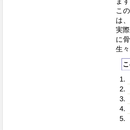
ま
こ
は、
実
に
生
こ