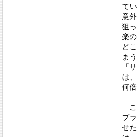
て
意
狙
楽
ど
ま
「
は
何
こ
ブ
せ