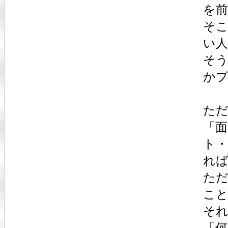
を
そ
い
そ
か
た
「
ト
れ
た
こ
そ
「