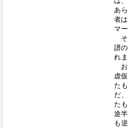
は
あ
者
マ
そ
譜
れ
お
虚
た
だ
た
途
も