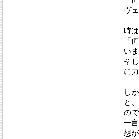
ヴ
時
「
い
そし
に
し
と
の
一
想