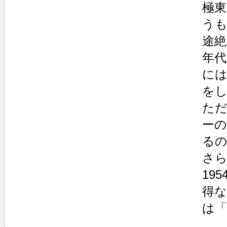
極東
う
途絶
年代
には
を
た
ーの
る
さら
19
得
は