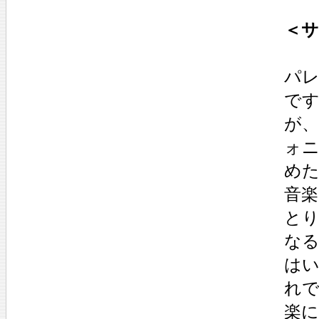
＜サ
パ
で
が
ォ
め
音
とり
なる
は
れ
楽