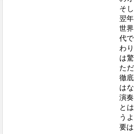
そし
翌年
世
代
わ
は
た
徹
はな
演
と
う
要は