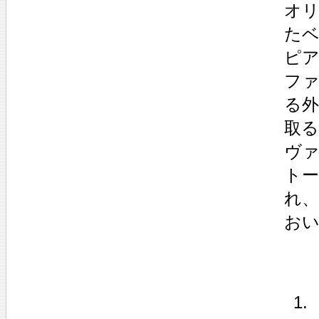
オ
た
ピ
フ
る
取
ヴ
ト
れ
お