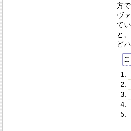
方で
ヴ
て
と
ど
こ