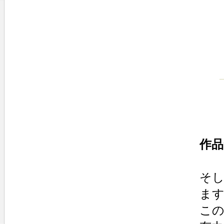
作品
そし
ま
こ