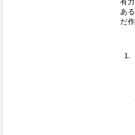
有
あ
だ