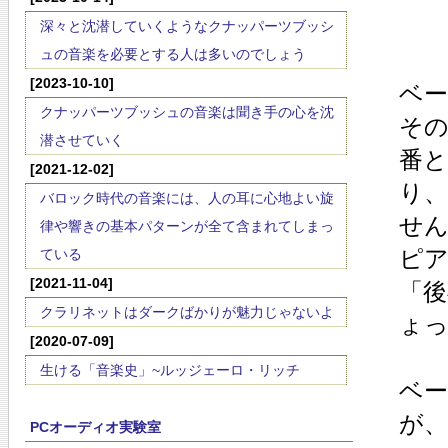
深々と沈潜していくようなクナッパーツブッシ
ュの音楽を必要とする人は多いのでしょう
[2023-10-10]
ベー
クナッパーツブッシュの音楽は聞き手の心を沈
その
潜させていく
番と
[2021-12-02]
り
バロック時代の音楽には、人の耳に心地よい旋
せ
律や響きの基本パターンが全て含まれてしまっ
ピ
ている
[2021-11-04]
「
クラリネットはダークばかりが魅力じゃないよ
ょ
[2020-07-09]
生ける「音楽史」~ルッジェーロ・リッチ
ベー
が
PCオーディオ実験室