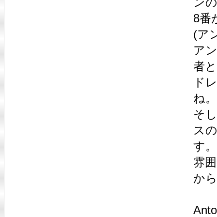
ンの
8番
(ア
ア
者と
ドレ
ね。
そ
ス
す。
雰囲
から
An