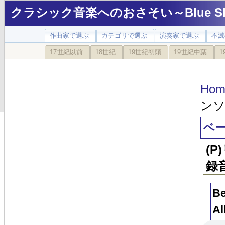
クラシック音楽へのおさそい～Blue Sky
作曲家で選ぶ
カテゴリで選ぶ
演奏家で選ぶ
不滅
17世紀以前
18世紀
19世紀初頭
19世紀中葉
1
Hom
ンソ
ベー
(
録
Be
Al