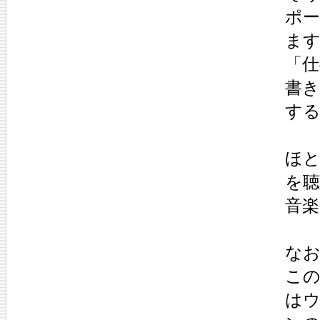
ポ
ま
「
書
す
ほ
を
音
なお
こ
は