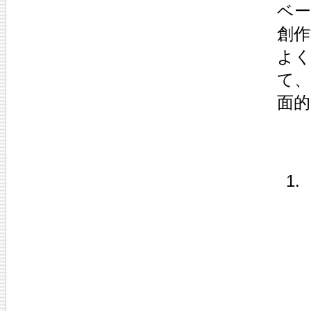
ベ
創
よく
て、
面