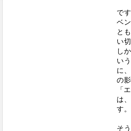
で
ベ
と
い
し
い
に、
の影
「
は
す。
そ