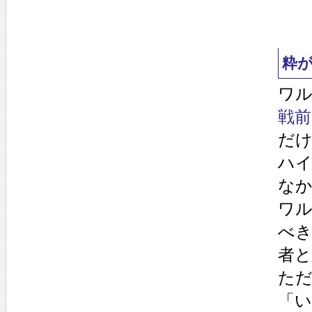
粋
ワ
戦前
だ
ハ
な
ワ
べ
者
た
「