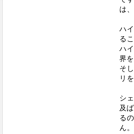
は
ハ
る
ハ
界
そ
リ
シ
及
る
ん。