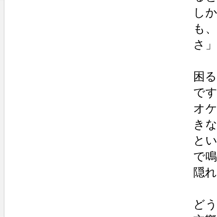
し
も
さ
困る
で
オ
き
と
で
隠
ど