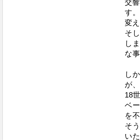
交響
す
変
そ
し
な
し
が
18
ベー
を
そう
いた