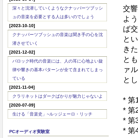
交
深々と沈潜していくようなクナッパーツブッシ
ュの音楽を必要とする人は多いのでしょう
よ
[2023-10-10]
ば
クナッパーツブッシュの音楽は聞き手の心を沈
と
潜させていく
き
[2021-12-02]
と
バロック時代の音楽には、人の耳に心地よい旋
ァ
律や響きの基本パターンが全て含まれてしまっ
と
ている
[2021-11-04]
クラリネットはダークばかりが魅力じゃないよ
* 
[2020-07-09]
* 
生ける「音楽史」~ルッジェーロ・リッチ
* 
* 
PCオーディオ実験室