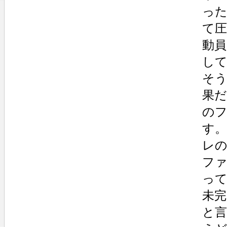
っ
て
動
し
そ
果
の
す
レ
フ
っ
未
と