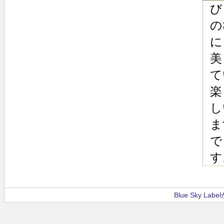
び
の
に
美
て
楽
し
ま
で
す
Blue Sky La