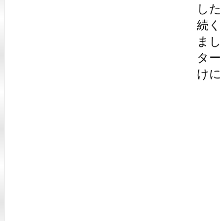
し
続
ま
タ
け