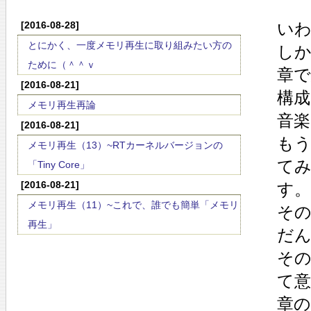
[2016-08-28]
いわ
とにかく、一度メモリ再生に取り組みたい方の
し
ために（＾＾ｖ
章
[2016-08-21]
構
メモリ再生再論
音
[2016-08-21]
も
メモリ再生（13）~RTカーネルバージョンの
て
「Tiny Core」
[2016-08-21]
す
メモリ再生（11）~これで、誰でも簡単「メモリ
そ
再生」
だ
そ
て
章