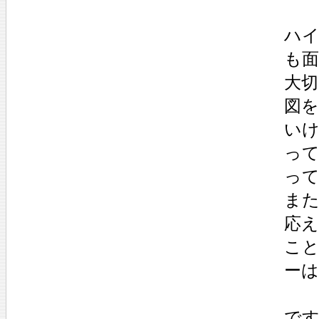
ハ
も
大
図
い
っ
っ
ま
応
こ
ー
で