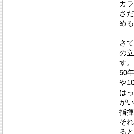
カ
さ
め
さ
の
す。
50
や1
は
が
指
そ
る