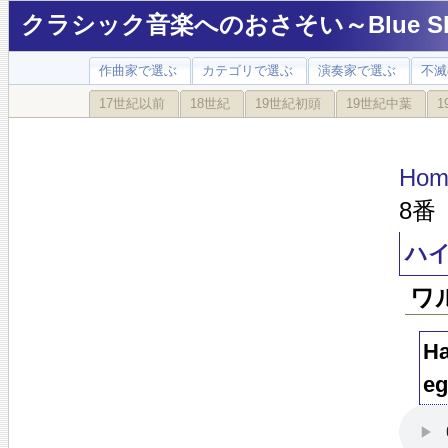
クラシック音楽へのおさそい～Blue Sky
作曲家で選ぶ
カテゴリで選ぶ
演奏家で選ぶ
不滅
17世紀以前
18世紀
19世紀初頭
19世紀中葉
1
Hom
8番 
ハイ
ワ
Ha
eg