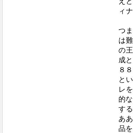
え
ィ
つ
は
の
成
８
と
レ
的
す
あ
品