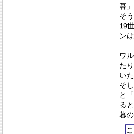
暮
そう
19
ンは
ワ
たり
い
そ
と
る
暮
こ