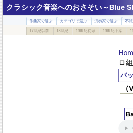
クラシック音楽へのおさそい～Blue Sky
作曲家で選ぶ
カテゴリで選ぶ
演奏家で選ぶ
不滅
17世紀以前
18世紀
19世紀初頭
19世紀中葉
1
Hom
ロ組
バッ
（
B