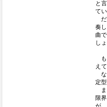
と
て
だ
奏
曲
し
も
え
な
定
ま
限
が、