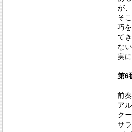
が
そ
巧を
て
な
実に
第6
前奏曲
アル
クー
サラ