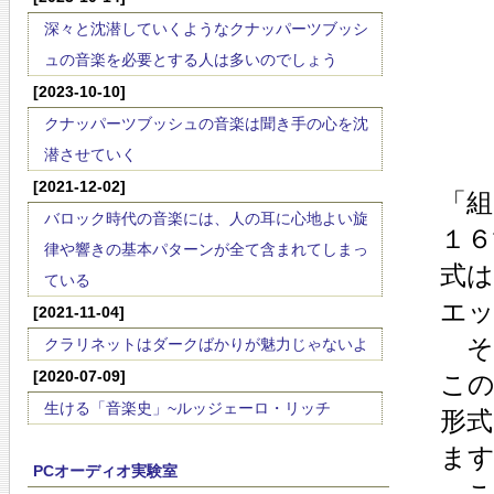
深々と沈潜していくようなクナッパーツブッシ
ュの音楽を必要とする人は多いのでしょう
[2023-10-10]
クナッパーツブッシュの音楽は聞き手の心を沈
潜させていく
[2021-12-02]
「組
バロック時代の音楽には、人の耳に心地よい旋
１６
律や響きの基本パターンが全て含まれてしまっ
式
ている
エ
[2021-11-04]
そ
クラリネットはダークばかりが魅力じゃないよ
[2020-07-09]
こ
生ける「音楽史」~ルッジェーロ・リッチ
形
ま
PCオーディオ実験室
こ