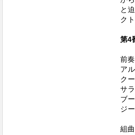
と
ク
第4
前奏曲
アル
クー
サラ
ブーレ
ジー
組