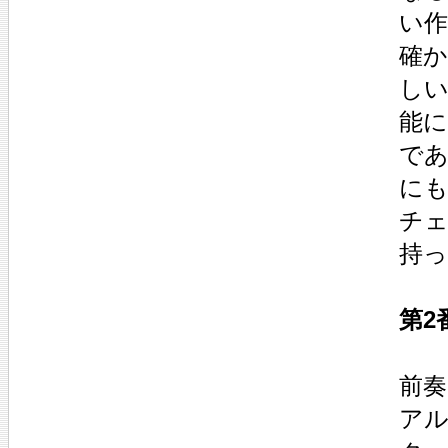
い
確
しい
能
であ
に
チ
持
第2
前奏曲
アル