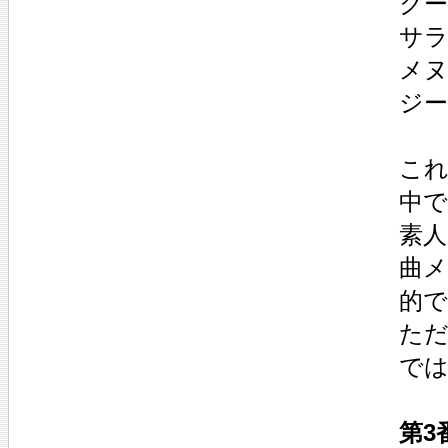
クー
サラ
メヌエ
ジー
これ
中
素人
曲
的で
ただ
で
第3