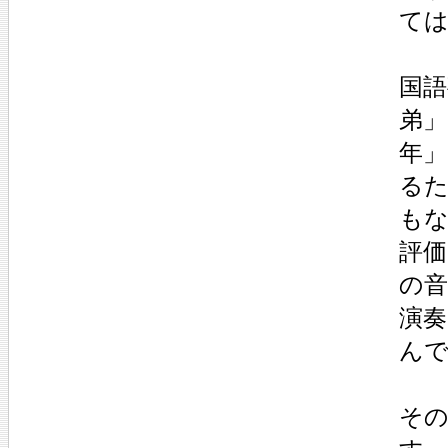
て
国語
弟」
年
る
も
評
の
演
ん
そ