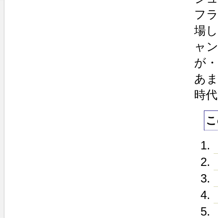
フ
場
ャ
が・
あ
時
こ