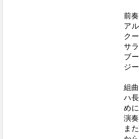
前奏曲
アル
クー
サラ
ブーレ
ジー
組曲
ハ
めに
演
ま
から