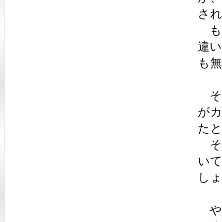
さ
も
違
も
そ
が
た
そ
い
し
や