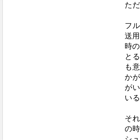
た
フル
送用
時の
とる
も
か
が
い
そ
の
シ