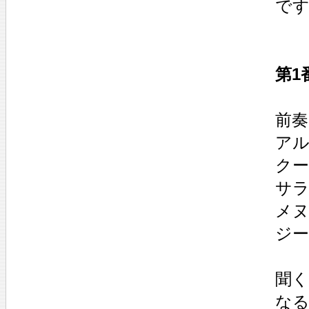
で
第1
前奏曲
アル
クー
サラ
メヌエ
ジー
聞
なる