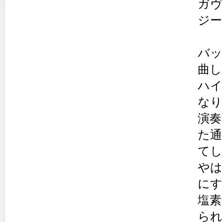
ガヴォ
ジー
バッ
曲し
ハ
なり
演
た
て
や
に
塩
ら