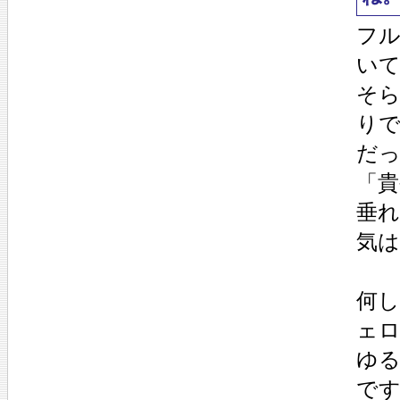
フ
い
そ
り
だ
「貴
垂
気
何し
ェ
ゆ
で