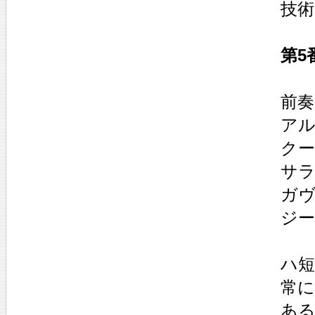
技術
第5
前奏曲
アル
クー
サラ
ガヴォ
ジー
ハ
常
ある