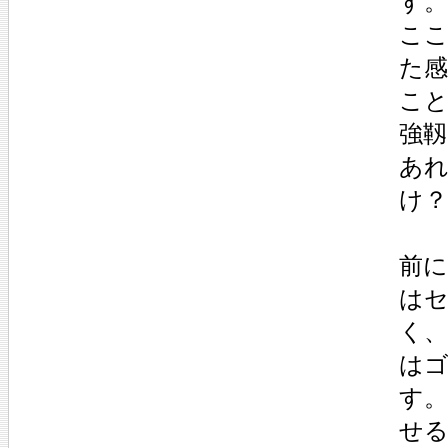
す。
こ
た
こ
強
あ
け？
前
は
く
は
す
せ