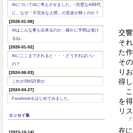
AIについてAIに考えさせました。~完璧なAI時代
に、なぜ「不完全な人間」の音楽が輝くのか？
[2026-01-08]
AIはこんな事も出来るのか…確かに手間は省け
交
るね。
そ
[2026-01-02]
た
AIにここまでされると・・・どうすればいい
そ
の？
り
[2024-06-03]
得
これがSNS詐欺か
[2024-04-27]
こ
Facebookをはじめてみました。
を
リ
エッセイ集
「
在
[2023-10-14]