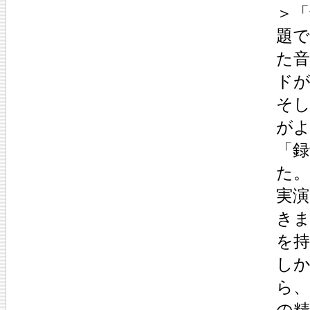
＞「
題
た
ド
そ
が
「
た。
実
き
を
し
ら
の