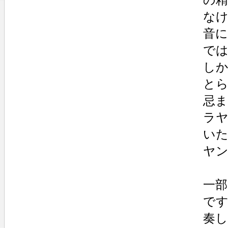
な
音
で
しか
と
忌
ラ
い
ヤ
一
で
奏