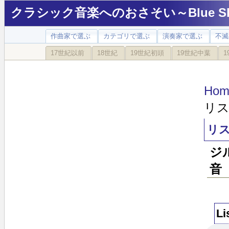
クラシック音楽へのおさそい～Blue Sky
作曲家で選ぶ
カテゴリで選ぶ
演奏家で選ぶ
不滅
17世紀以前
18世紀
19世紀初頭
19世紀中葉
1
Hom
リ
リ
ジ
音
L