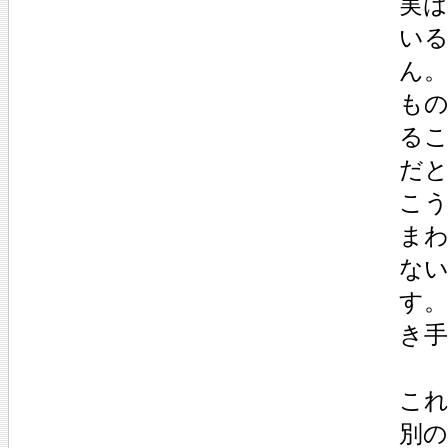
実
い
ん
も
る
だ
こ
まわ
な
す
き
これ
別の