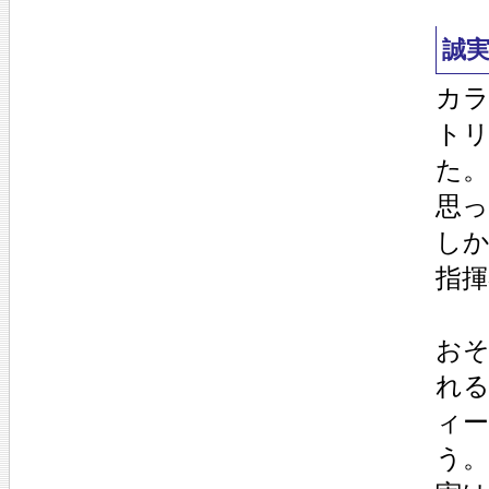
誠
カ
ト
た
思っ
し
指
お
れ
ィ
う。