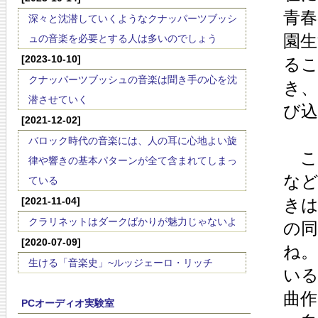
青
深々と沈潜していくようなクナッパーツブッシ
園
ュの音楽を必要とする人は多いのでしょう
[2023-10-10]
る
クナッパーツブッシュの音楽は聞き手の心を沈
き、
潜させていく
び
[2021-12-02]
バロック時代の音楽には、人の耳に心地よい旋
こ
律や響きの基本パターンが全て含まれてしまっ
な
ている
[2021-11-04]
き
クラリネットはダークばかりが魅力じゃないよ
の
[2020-07-09]
ね
生ける「音楽史」~ルッジェーロ・リッチ
いる
曲
PCオーディオ実験室