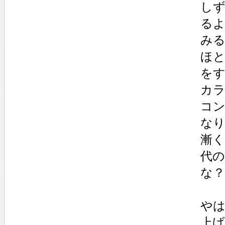
し
る
み
ほ
を
カ
コ
な
漸
代
な
や
上