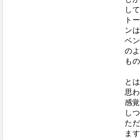
し
ト
ン
ベ
の
も
とは
思
感
し
ただ
ま