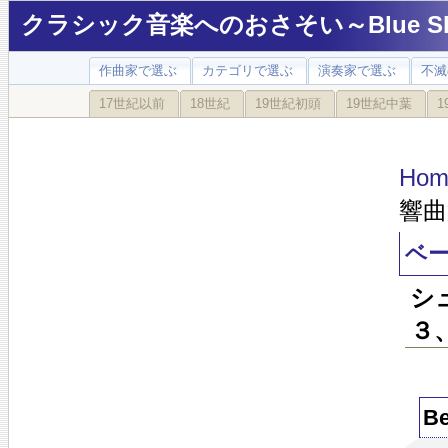
クラシック音楽へのおさそい～Blue Sky
作曲家で選ぶ
カテゴリで選ぶ
演奏家で選ぶ
不滅
17世紀以前
18世紀
19世紀初頭
19世紀中葉
1
Hom
響曲
ベ
シ
３
B