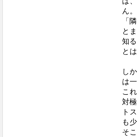
ば
ん。
「
と
知
と
し
は一
こ
対
ト
も
そ