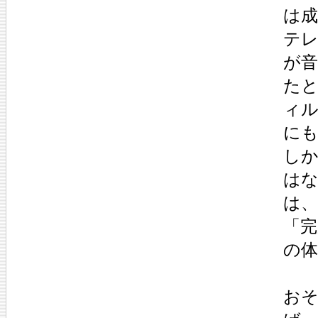
は
テ
が
たと
ィ
に
し
は
は
「
の
おそ