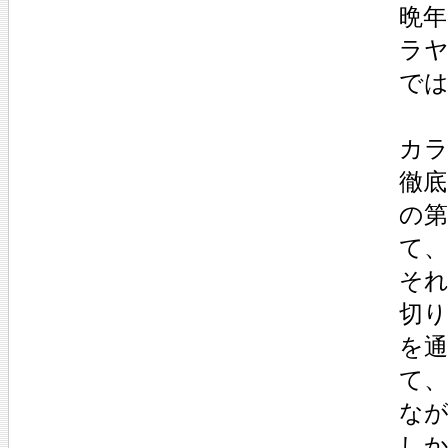
晩
ラ
で
カ
徹
の
て
そ
切
を
て
な
し