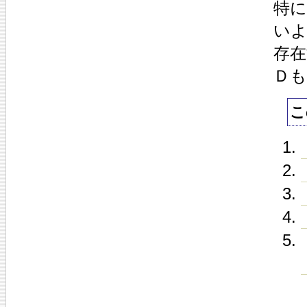
特に
い
存
Ｄ
こ