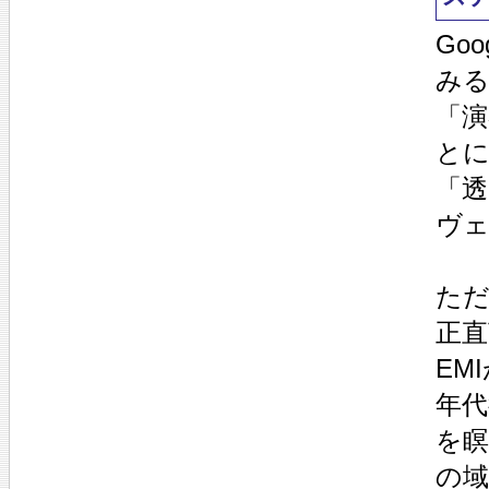
Go
み
「
と
「
ヴ
ただ
正
EM
年
を瞑
の