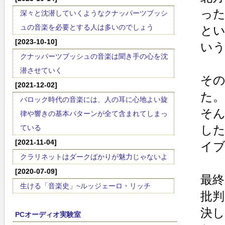
っ
深々と沈潜していくようなクナッパーツブッシ
ュの音楽を必要とする人は多いのでしょう
と
[2023-10-10]
い
クナッパーツブッシュの音楽は聞き手の心を沈
潜させていく
そ
[2021-12-02]
た。
バロック時代の音楽には、人の耳に心地よい旋
そ
律や響きの基本パターンが全て含まれてしまっ
し
ている
[2021-11-04]
イ
クラリネットはダークばかりが魅力じゃないよ
[2020-07-09]
最
生ける「音楽史」~ルッジェーロ・リッチ
批
決
PCオーディオ実験室