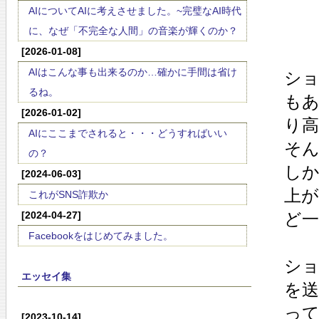
AIについてAIに考えさせました。~完璧なAI時代
に、なぜ「不完全な人間」の音楽が輝くのか？
[2026-01-08]
AIはこんな事も出来るのか…確かに手間は省け
ショ
るね。
も
[2026-01-02]
り
AIにここまでされると・・・どうすればいい
そ
の？
し
[2024-06-03]
上
これがSNS詐欺か
[2024-04-27]
ど
Facebookをはじめてみました。
シ
エッセイ集
を
って
[2023-10-14]