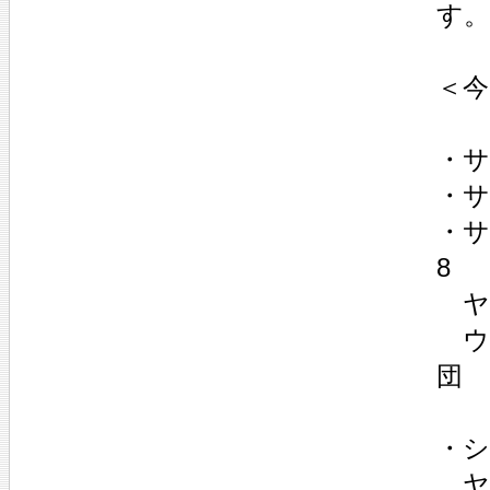
す。
＜
・サ
・サ
・サ
8
ヤ
ウ
団
・シ
ヤ