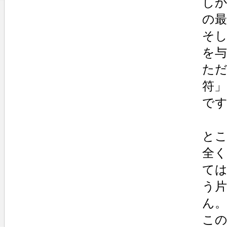
し
の
そ
を
た
符
で
とこ
全
て
う
ん。
こ