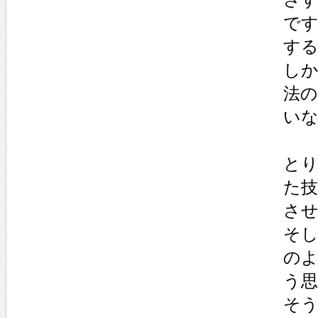
で
す
し
法
い
とり
た
さ
そ
の
う
そ