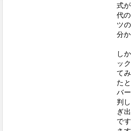
式が
代
ツ
分
し
ッ
て
た
バ
判
ぎ
で
さ