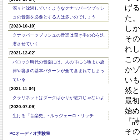
げ
深々と沈潜していくようなクナッパーツブッシ
た。
ュの音楽を必要とする人は多いのでしょう
[2023-10-10]
し
クナッパーツブッシュの音楽は聞き手の心を沈
そ
潜させていく
れ
[2021-12-02]
こ
バロック時代の音楽には、人の耳に心地よい旋
か
律や響きの基本パターンが全て含まれてしまっ
い
ている
[2021-11-04]
然
クラリネットはダークばかりが魅力じゃないよ
最
[2020-07-09]
始
生ける「音楽史」~ルッジェーロ・リッチ
『詩
そ
PCオーディオ実験室