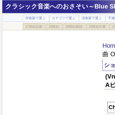
クラシック音楽へのおさそい～Blue Sky
作曲家で選ぶ
カテゴリで選ぶ
演奏家で選ぶ
不滅
17世紀以前
18世紀
19世紀初頭
19世紀中葉
1
Hom
曲 O
ショ
(
A
Ch