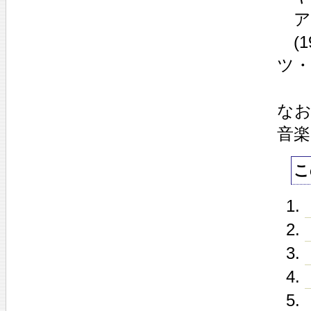
アイ
(1
ツ・
な
音
こ