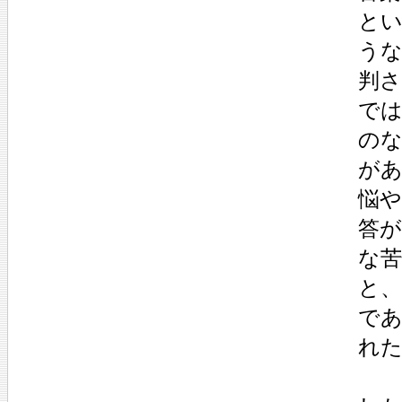
と
うな
判
で
の
が
悩
答
な
と
で
れ