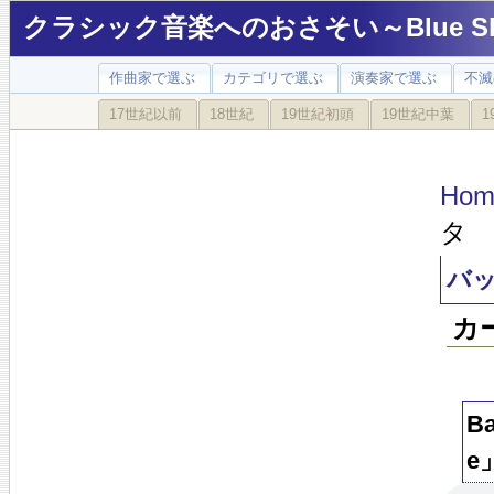
クラシック音楽へのおさそい～Blue Sky
作曲家で選ぶ
カテゴリで選ぶ
演奏家で選ぶ
不滅
17世紀以前
18世紀
19世紀初頭
19世紀中葉
1
Hom
タ 
バッ
カ
B
e