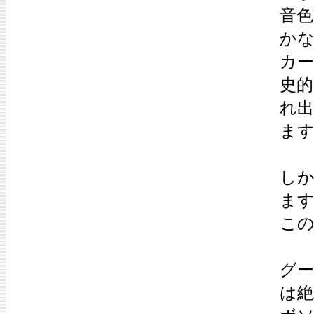
音
か
カ
史
れ
ま
し
ま
こ
グ
は