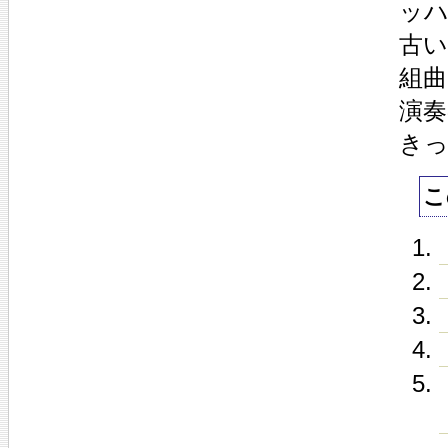
ッ
古
組
演
き
こ