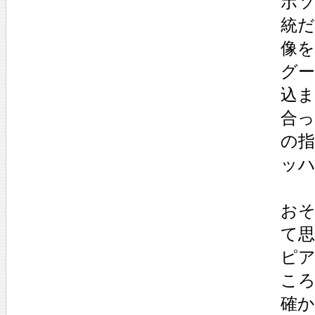
ボ
統
像
グ
込
合
の
ッ
お
て
ピ
こ
確