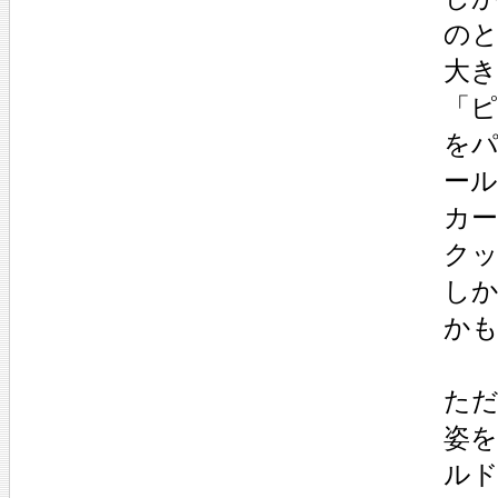
の
大
「
を
ー
カ
ク
し
か
た
姿
ル