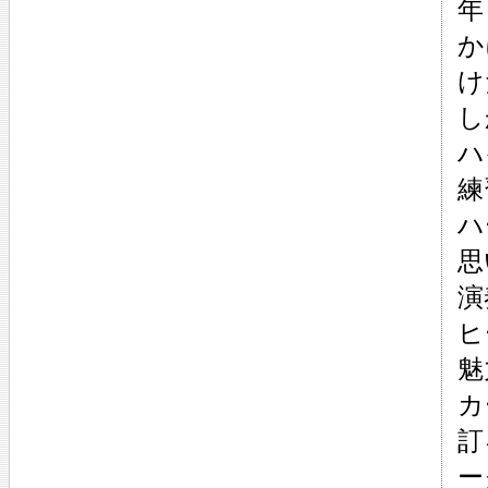
年
か
け
し
ハ
練
ハ
思
演
ヒ
魅
カ
訂
ー