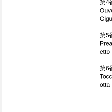
第4
Ouve
Gig
第5
Prea
etto
第6
Tocc
otta