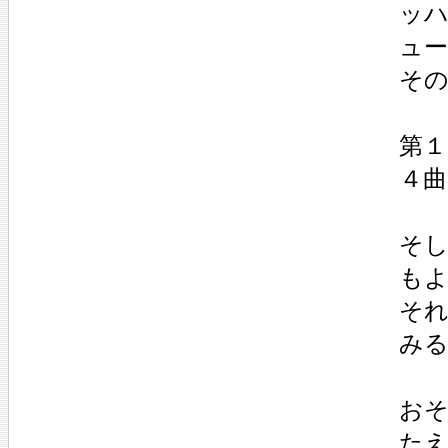
ッ
ュ
そ
第１曲
４曲：
そ
も
そ
み
お
た