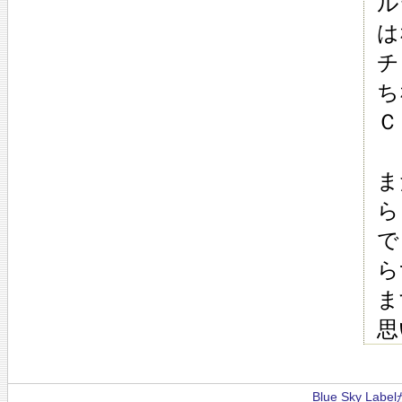
ル
は
チ
ち
Ｃ
ま
ら
で
ら
ま
思
Blue Sky La