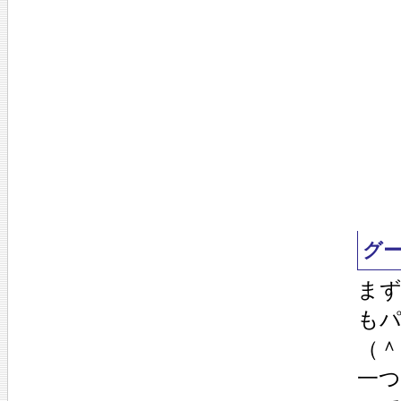
グ
ま
も
（＾
一