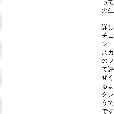
っ
の生
詳
チ
ン
ス
の
て評
聞
る
ク
う
で