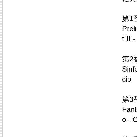
第1
Prel
t II 
第2
Sinf
cio
第3
Fant
o - 