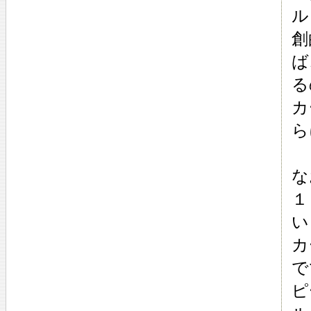
ル
創
ば
る
カ
ら
な
１
い
カ
で
ピ