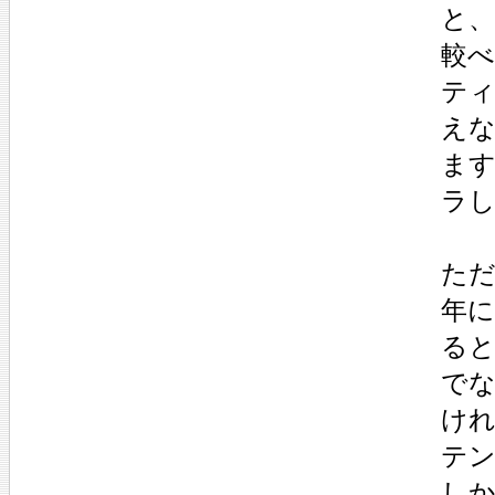
と
較
ティ
え
ま
ラ
た
年
る
でな
け
テ
し