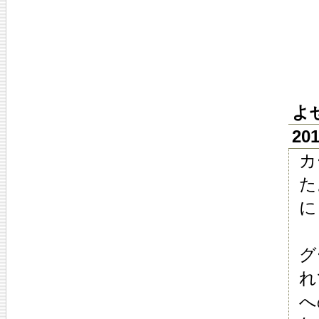
よ
20
カ
た
に
グ
れ
へ