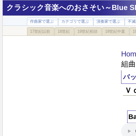
クラシック音楽へのおさそい～Blue Sky
作曲家で選ぶ
カテゴリで選ぶ
演奏家で選ぶ
不滅
17世紀以前
18世紀
19世紀初頭
19世紀中葉
1
Hom
組曲
バ
Ｖ
B