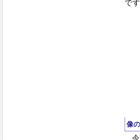
で
像
今