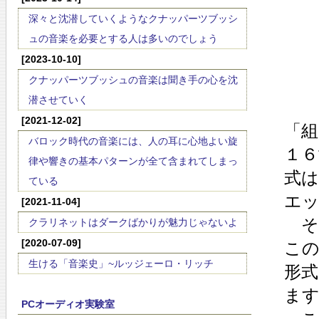
深々と沈潜していくようなクナッパーツブッシ
ュの音楽を必要とする人は多いのでしょう
[2023-10-10]
クナッパーツブッシュの音楽は聞き手の心を沈
潜させていく
[2021-12-02]
「組
バロック時代の音楽には、人の耳に心地よい旋
１６
律や響きの基本パターンが全て含まれてしまっ
式
ている
エ
[2021-11-04]
そ
クラリネットはダークばかりが魅力じゃないよ
[2020-07-09]
こ
生ける「音楽史」~ルッジェーロ・リッチ
形
ま
PCオーディオ実験室
こ