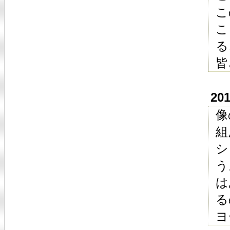
こ
こ
る
皆
20
像
組
シ
う
は
る
ヨ