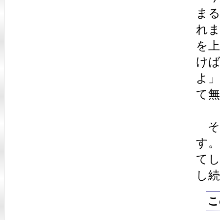
ま
れ
を
け
よ
て
そ
す
て
し
こ