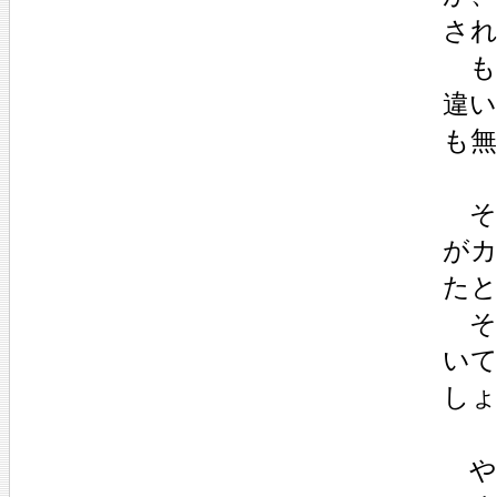
さ
も
違
も
そ
が
た
そ
い
し
や