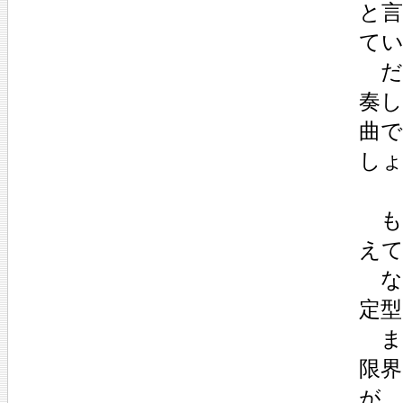
と
て
だ
奏
曲
し
も
え
な
定
ま
限
が、