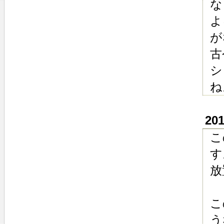
な
よ
が
古
シ
ね
20
こ
す
放
こ
う