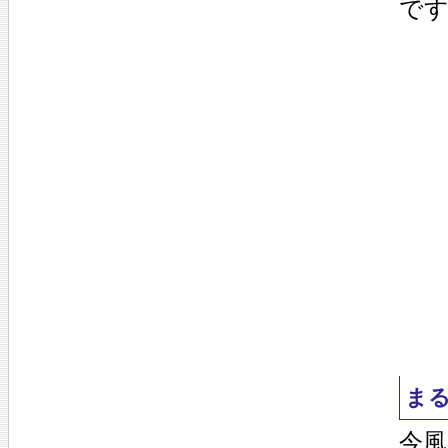
で
ま
今