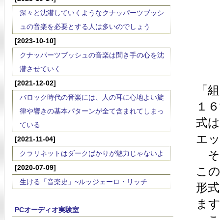
深々と沈潜していくようなクナッパーツブッシ
ュの音楽を必要とする人は多いのでしょう
[2023-10-10]
クナッパーツブッシュの音楽は聞き手の心を沈
潜させていく
[2021-12-02]
「組
バロック時代の音楽には、人の耳に心地よい旋
１６
律や響きの基本パターンが全て含まれてしまっ
式
ている
エ
[2021-11-04]
そ
クラリネットはダークばかりが魅力じゃないよ
[2020-07-09]
こ
生ける「音楽史」~ルッジェーロ・リッチ
形
ま
PCオーディオ実験室
こ