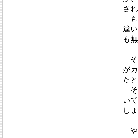
さ
も
違
も
そ
が
た
そ
い
し
や