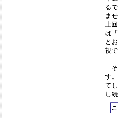
る
ま
上
ば
と
視
そ
す
て
し
こ