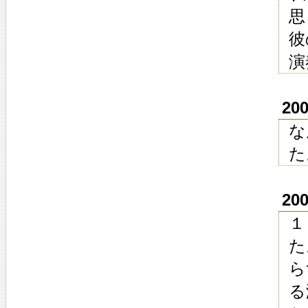
思
彼
演
20
な
た
20
１
た
ら
る