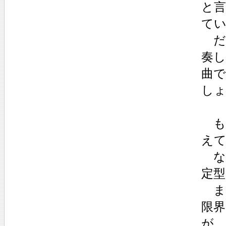
と
て
だ
奏
曲
し
も
え
な
定
ま
限
が、