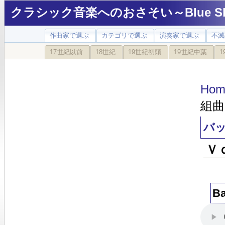
クラシック音楽へのおさそい～Blue Sky
作曲家で選ぶ
カテゴリで選ぶ
演奏家で選ぶ
不滅
17世紀以前
18世紀
19世紀初頭
19世紀中葉
1
Hom
組曲
バ
Ｖ
B