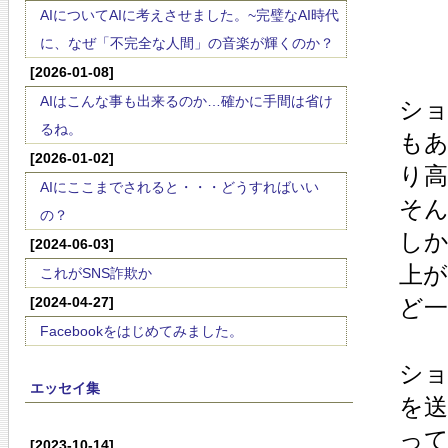
AIについてAIに考えさせました。~完璧なAI時代
に、なぜ「不完全な人間」の音楽が輝くのか？
[2026-01-08]
AIはこんな事も出来るのか…確かに手間は省け
ショ
るね。
も
[2026-01-02]
り
AIにここまでされると・・・どうすればいい
そ
の？
し
[2024-06-03]
上
これがSNS詐欺か
[2024-04-27]
ど
Facebookをはじめてみました。
シ
エッセイ集
を
って
[2023-10-14]