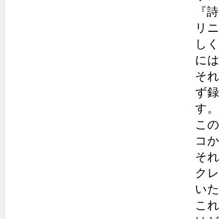
『
リ
し
に
そ
ず
す。
こ
コか
そ
ク
い
こ