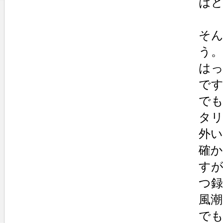
は
そ
う。
は
で
でも
タ
外
確
す
つ
風
で