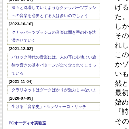
げ
深々と沈潜していくようなクナッパーツブッシ
た。
ュの音楽を必要とする人は多いのでしょう
[2023-10-10]
し
クナッパーツブッシュの音楽は聞き手の心を沈
そ
潜させていく
れ
[2021-12-02]
こ
バロック時代の音楽には、人の耳に心地よい旋
か
律や響きの基本パターンが全て含まれてしまっ
い
ている
[2021-11-04]
然
クラリネットはダークばかりが魅力じゃないよ
最
[2020-07-09]
始
生ける「音楽史」~ルッジェーロ・リッチ
『詩
そ
PCオーディオ実験室