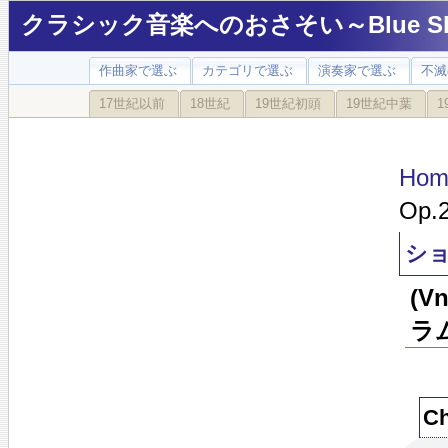
クラシック音楽へのおさそい～Blue Sky
作曲家で選ぶ
カテゴリで選ぶ
演奏家で選ぶ
不滅
17世紀以前
18世紀
19世紀初頭
19世紀中葉
1
Hom
Op.
ショ
(
ラ
C