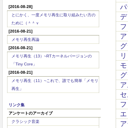
パ
[2016-08-28]
とにかく、一度メモリ再生に取り組みたい方の
デ
ために（＾＾ｖ
フ
[2016-08-21]
ア
メモリ再生再論
グ
[2016-08-21]
リ
メモリ再生（13）~RTカーネルバージョンの
モ
「Tiny Core」
[2016-08-21]
グ
メモリ再生（11）~これで、誰でも簡単「メモリ
ア
再生」
セ
フ
リンク集
エ
アンケートのアーカイブ
クラシック音楽
ア