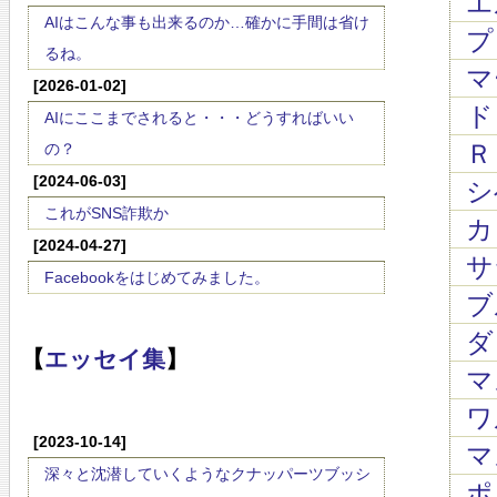
エ
AIはこんな事も出来るのか…確かに手間は省け
プ
るね。
マ
[2026-01-02]
ド
AIにここまでされると・・・どうすればいい
Ｒ
の？
[2024-06-03]
シ
これがSNS詐欺か
カリ
[2024-04-27]
サラ
Facebookをはじめてみました。
ブ
ダン
【
エッセイ集
】
マ
ワ
[2023-10-14]
マス
深々と沈潜していくようなクナッパーツブッシ
ポン