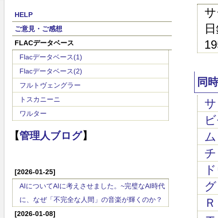
サ
HELP
日録
ご意見・ご感想
19
FLACデータベース
Flacデータベース(1)
Flacデータベース(2)
同
フルトヴェングラー
トスカニーニ
サ
ワルター
ビゼ
ム
【
管理人ブログ
】
チャ
ド
[2026-01-25]
グ
AIについてAIに考えさせました。~完璧なAI時代
に、なぜ「不完全な人間」の音楽が輝くのか？
Ｒ
[2026-01-08]