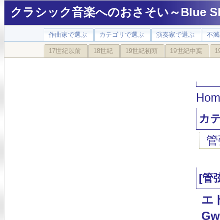
クラシック音楽へのおさそい～Blue Sky
作曲家で選ぶ
カテゴリで選ぶ
演奏家で選ぶ
不滅
17世紀以前
18世紀
19世紀初頭
19世紀中葉
1
Hom
カ
管
[管
エ
Gw