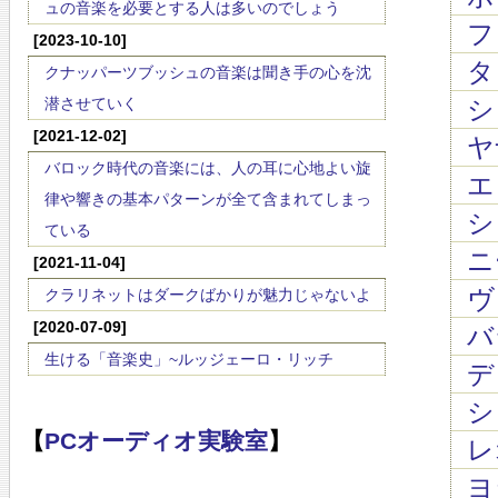
ュの音楽を必要とする人は多いのでしょう
フォ
[2023-10-10]
タレ
クナッパーツブッシュの音楽は聞き手の心を沈
潜させていく
シ
[2021-12-02]
ヤ
バロック時代の音楽には、人の耳に心地よい旋
エ
律や響きの基本パターンが全て含まれてしまっ
シ
ている
ニ
[2021-11-04]
ヴ
クラリネットはダークばかりが魅力じゃないよ
[2020-07-09]
バラ
生ける「音楽史」~ルッジェーロ・リッチ
ディ
シ
【
PCオーディオ実験室
】
レ
ヨ