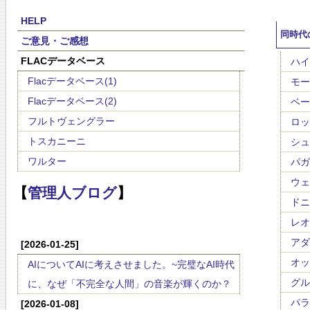
HELP
同時代
ご意見・ご感想
FLACデータベース
ハイド
Flacデータベース(1)
モーツ
Flacデータベース(2)
ベート
フルトヴェングラー
ロッシ
トスカニーニ
シュー
ワルター
パガニ
ウェー
【
管理人ブログ
】
ドニゼ
レオ
アダン
[2026-01-25]
オット
AIについてAIに考えさせました。~完璧なAI時代
グルッ
に、なぜ「不完全な人間」の音楽が輝くのか？
パラデ
[2026-01-08]