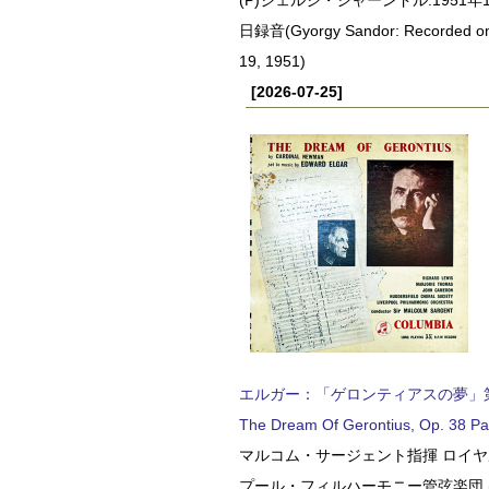
日録音(Gyorgy Sandor: Recorded o
19, 1951)
[2026-07-25]
エルガー：「ゲロンティアスの夢」第2部 
The Dream Of Gerontius, Op. 38 Pa
マルコム・サージェント指揮 ロイ
プール・フィルハーモニー管弦楽団 (