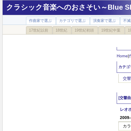
クラシック音楽へのおさそい～Blue Sky
作曲家で選ぶ
カテゴリで選ぶ
演奏家で選ぶ
不滅
17世紀以前
18世紀
19世紀初頭
19世紀中葉
1
Home
|
カテゴ
交響
[交響曲
レオ
2009
カラ