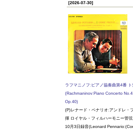
[2026-07-30]
ラフマニノフ:ピアノ協奏曲第4番 ト短調
(Rachmaninov:Piano Concerto No.4 
Op.40)
(P)レナード・ペナリオ:アンドレ・
揮 ロイヤル・フィルハーモニー管弦楽
10月3日録音(Leonard Pennario:(Con