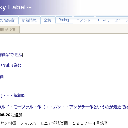
 Label～
Rating
の名録音
新着情報
全集
コメント
FLACデータベース
9世紀後期
作曲家で選ぶ
|
リで絞り込む
曲
 ]・・・新着順
ポルド・モーツァルト作（エトムント・アンゲラー作というのが最近で
-08-26に追加
ヤン指揮 フィルハーモニア管弦楽団 １９５７年４月録音