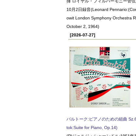
揮 ロイヤル・フィルハーモニー管弦楽
10月2日録音(Leonard Pennario:(Con
owit London Symphony Orchestra 
October 2, 1964)
[2026-07-27]
バルトーク:ピアノのための組曲 Sz.62 
tok:Suite for Piano, Op.14)
(P)ジェルジ・シャーンドル:1951年1