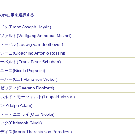
の作曲家を選択する
ン(Franz Joseph Haydn)
ァルト(Wolfgang Amadeus Mozart)
ーベン(Ludwig van Beethoven)
ーニ(Gioachino Antonio Rossini)
ベルト(Franz Peter Schubert)
ーニ(Nicolo Paganini)
バー(Carl Maria von Weber)
ッティ(Gaetano Donizetti)
ポルド・モーツァルト(Leopold Mozart)
(Adolph Adam)
ー・ニコライ(Otto Nicolai)
ク(Christoph Gluck)
ィス(Maria Theresia von Paradies )