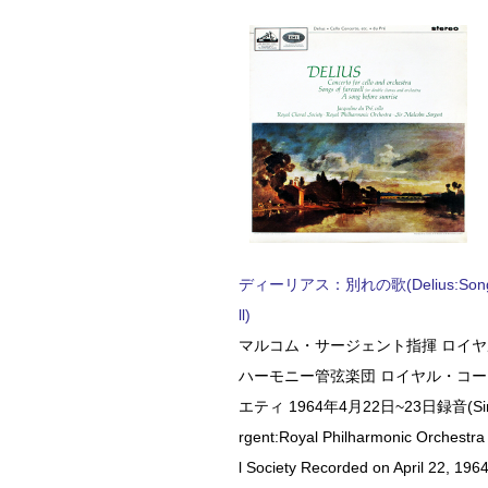
ディーリアス：別れの歌(Delius:Songs 
ll)
マルコム・サージェント指揮 ロイ
ハーモニー管弦楽団 ロイヤル・コ
エティ 1964年4月22日~23日録音(Sir 
rgent:Royal Philharmonic Orchestra
l Society Recorded on April 22, 1964