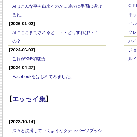
C.P
AIはこんな事も出来るのか…確かに手間は省け
ボッケ
るね。
ベルワ
[2026-01-02]
クレメ
AIにここまでされると・・・どうすればいい
の？
ハイ
[2024-06-03]
ジョ
これがSNS詐欺か
ルイジ
[2024-04-27]
Facebookをはじめてみました。
【
エッセイ集
】
[2023-10-14]
深々と沈潜していくようなクナッパーツブッシ