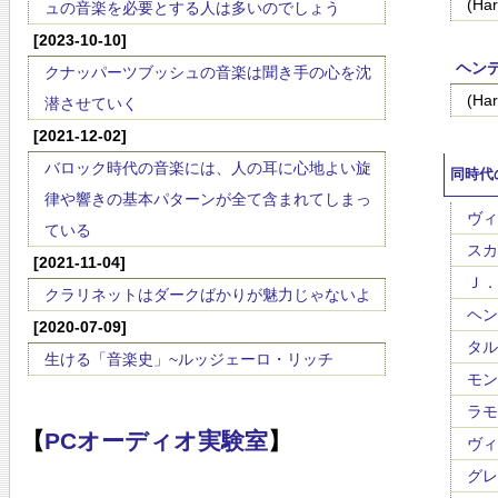
(H
ュの音楽を必要とする人は多いのでしょう
[2023-10-10]
ヘンデ
クナッパーツブッシュの音楽は聞き手の心を沈
(H
潜させていく
[2021-12-02]
バロック時代の音楽には、人の耳に心地よい旋
同時代
律や響きの基本パターンが全て含まれてしまっ
ヴィヴ
ている
スカル
[2021-11-04]
Ｊ．Ｓ
クラリネットはダークばかりが魅力じゃないよ
ヘンデ
[2020-07-09]
タルテ
生ける「音楽史」~ルッジェーロ・リッチ
モンテ
ラモー
【
PCオーディオ実験室
】
ヴィタ
グレゴ