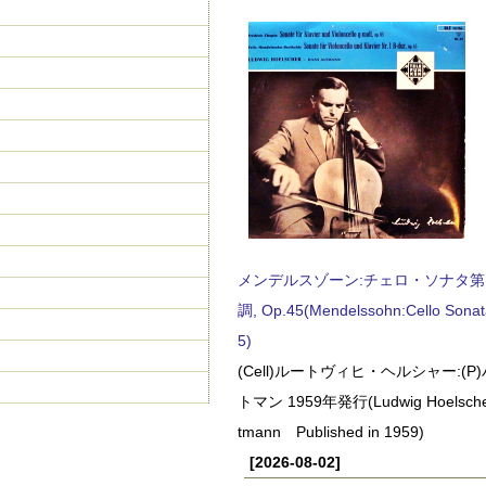
メンデルスゾーン:チェロ・ソナタ第
調, Op.45(Mendelssohn:Cello Sonat
5)
(Cell)ルートヴィヒ・ヘルシャー:(
トマン 1959年発行(Ludwig Hoelscher
tmann Published in 1959)
[2026-08-02]