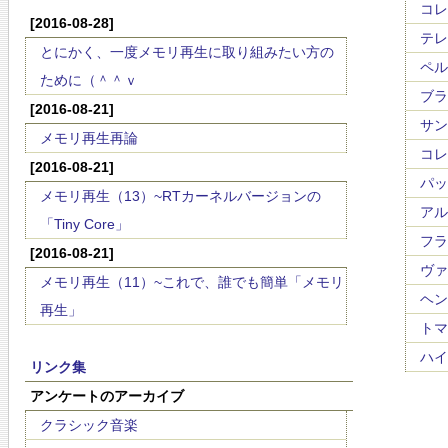
コレッ
[2016-08-28]
テレマ
とにかく、一度メモリ再生に取り組みたい方の
ペルゴ
ために（＾＾ｖ
ブラヴ
[2016-08-21]
サンマ
メモリ再生再論
コレッ
[2016-08-21]
パッヘ
メモリ再生（13）~RTカーネルバージョンの
アルビ
「Tiny Core」
フラ
[2016-08-21]
ヴァー
メモリ再生（11）~これで、誰でも簡単「メモリ
ヘンリ
再生」
トマス
ハイン
リンク集
アンケートのアーカイブ
クラシック音楽