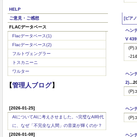
HELP
ご意見・ご感想
[ピア
FLACデータベース
ヘンデル
Flacデータベース(1)
V 439
Flacデータベース(2)
(P)
フルトヴェングラー
-21&
トスカニーニ
ワルター
ヘンデル
2)
...
【
管理人ブログ
】
(P
[2026-01-25]
ヘンデ
AIについてAIに考えさせました。~完璧なAI時代
(P
に、なぜ「不完全な人間」の音楽が輝くのか？
[2026-01-08]
ヘンデ