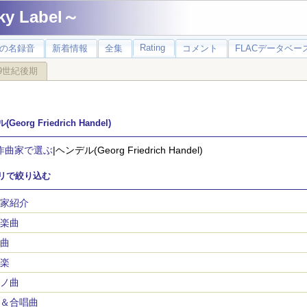
 Label～
Rating
の名録音
新着情報
全集
コメント
FLACデータベース
9世紀後期
Georg Friedrich Handel)
作曲家で選ぶ
|ヘンデル(Georg Friedrich Handel)
リで絞り込む
家紹介
楽曲
曲
楽
ノ曲
＆合唱曲