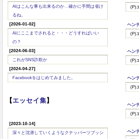
AIはこんな事も出来るのか…確かに手間は省け
(P
るね。
[2026-01-02]
ヘンデ
AIにここまでされると・・・どうすればいい
(P
の？
[2024-06-03]
ヘンデ
これがSNS詐欺か
(P
[2024-04-27]
Facebookをはじめてみました。
ヘンデ
(P
【
エッセイ集
】
ヘンデ
(P
[2023-10-14]
ヘンデ
深々と沈潜していくようなクナッパーツブッシ