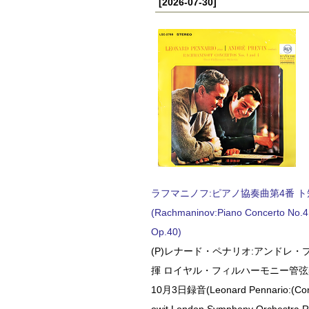
[2026-07-30]
ラフマニノフ:ピアノ協奏曲第4番 ト短調
(Rachmaninov:Piano Concerto No.4 
Op.40)
(P)レナード・ペナリオ:アンドレ・
揮 ロイヤル・フィルハーモニー管弦楽
10月3日録音(Leonard Pennario:(Con
owit London Symphony Orchestra 