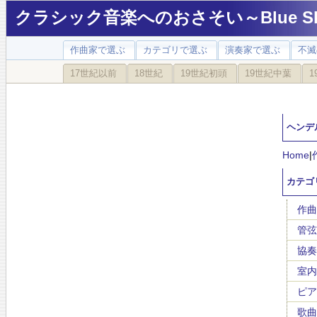
クラシック音楽へのおさそい～Blue Sky
作曲家で選ぶ
カテゴリで選ぶ
演奏家で選ぶ
不滅
17世紀以前
18世紀
19世紀初頭
19世紀中葉
1
ヘンデル(
Home
|
カテゴ
作曲
管弦
協奏
室内
ピア
歌曲