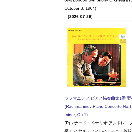
October 3, 1964)
[2026-07-29]
ラフマニノフ:ピアノ協奏曲第1番 嬰ヘ短
(Rachmaninov:Piano Concerto No.1 
minor, Op.1)
(P)レナード・ペナリオ:アンドレ・
揮 ロイヤル・フィルハーモニー管弦楽