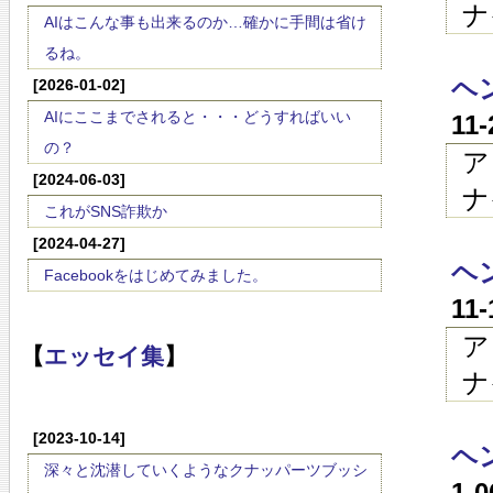
ナ
AIはこんな事も出来るのか…確かに手間は省け
るね。
ヘン
[2026-01-02]
AIにここまでされると・・・どうすればいい
11
の？
ア
[2024-06-03]
ナ
これがSNS詐欺か
[2024-04-27]
ヘン
Facebookをはじめてみました。
11
ア
【
エッセイ集
】
ナ
[2023-10-14]
ヘン
深々と沈潜していくようなクナッパーツブッシ
1-