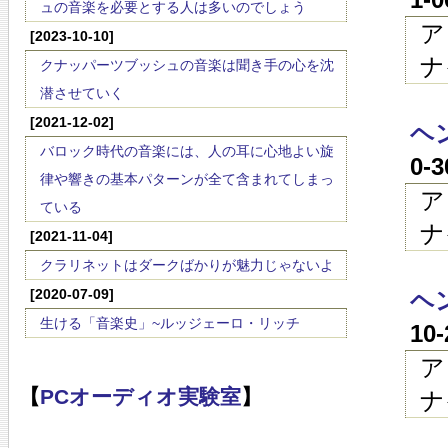
ュの音楽を必要とする人は多いのでしょう
ア
[2023-10-10]
ナ
クナッパーツブッシュの音楽は聞き手の心を沈
潜させていく
[2021-12-02]
ヘン
バロック時代の音楽には、人の耳に心地よい旋
0-
律や響きの基本パターンが全て含まれてしまっ
ア
ている
ナ
[2021-11-04]
クラリネットはダークばかりが魅力じゃないよ
[2020-07-09]
ヘン
生ける「音楽史」~ルッジェーロ・リッチ
10
ア
【
PCオーディオ実験室
】
ナ