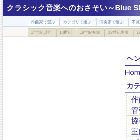
クラシック音楽へのおさそい～Blue Sky
作曲家で選ぶ
カテゴリで選ぶ
演奏家で選ぶ
不滅
17世紀以前
18世紀
19世紀初頭
19世紀中葉
1
ヘンデ
Hom
カ
作
管
協
室