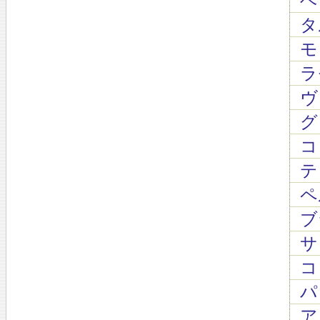
ヘン
タル
モ
ラモ
ヴ
グ
コレ
テレ
ペル
ブラ
サ
コレ
パ
ア