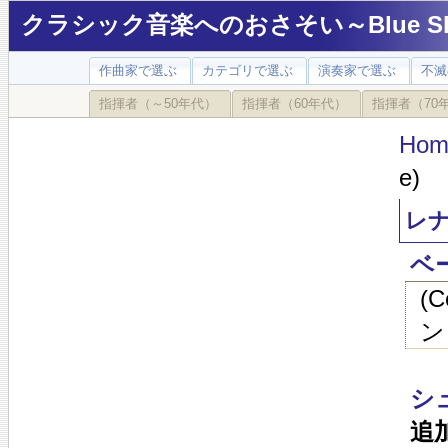
クラシック音楽へのおさそい～Blue Sky
作曲家で選ぶ
カテゴリで選ぶ
演奏家で選ぶ
不滅
指揮者（～50年代）
指揮者（60年代）
指揮者（70
Hom
e)
レナ
ベ
(
ン
シ
追