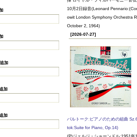
10月2日録音(Leonard Pennario:(Con
追加
owit London Symphony Orchestra 
October 2, 1964)
[2026-07-27]
追加
に追加
に追加
に追加
バルトーク:ピアノのための組曲 Sz.62 
tok:Suite for Piano, Op.14)
(P)ジェルジ・シャーンドル:1951年1