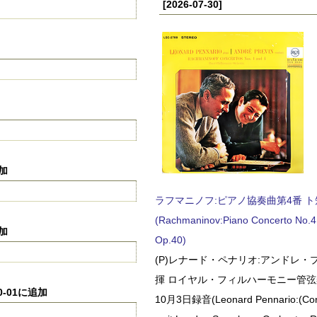
[2026-07-30]
追加
ラフマニノフ:ピアノ協奏曲第4番 ト短調
(Rachmaninov:Piano Concerto No.4 
追加
Op.40)
(P)レナード・ペナリオ:アンドレ・
揮 ロイヤル・フィルハーモニー管弦楽
0-01に追加
10月3日録音(Leonard Pennario:(Con