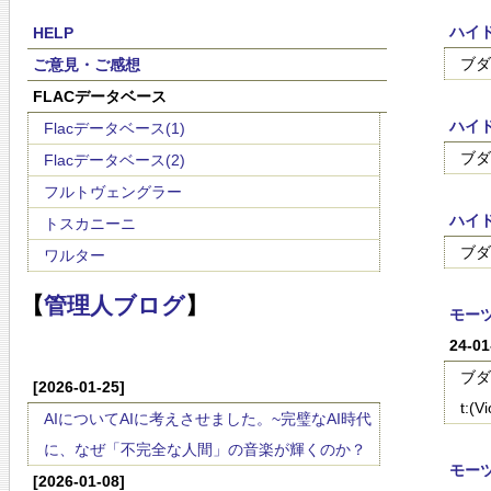
ハイ
HELP
ブダ
ご意見・ご感想
FLACデータベース
ハイ
Flacデータベース(1)
ブダ
Flacデータベース(2)
フルトヴェングラー
ハイ
トスカニーニ
ブダ
ワルター
【
管理人ブログ
】
モーツァ
24-0
ブダ
[2026-01-25]
t:(V
AIについてAIに考えさせました。~完璧なAI時代
に、なぜ「不完全な人間」の音楽が輝くのか？
モーツァ
[2026-01-08]