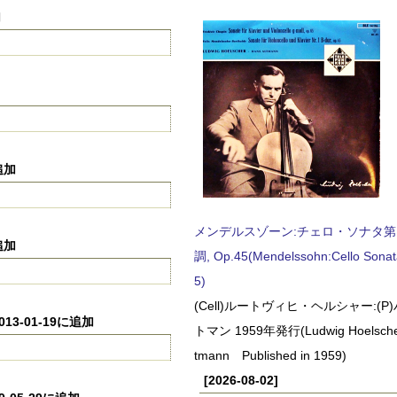
加
追加
メンデルスゾーン:チェロ・ソナタ第
追加
調, Op.45(Mendelssohn:Cello Sonat
5)
(Cell)ルートヴィヒ・ヘルシャー:(
13-01-19に追加
トマン 1959年発行(Ludwig Hoelscher
tmann Published in 1959)
[2026-08-02]