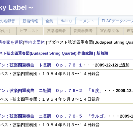
 Label～
Rating
の名録音
新着情報
全集
コメント
FLACデータベース
年代～）
ピアニスト
弦楽器奏者
管楽器奏者
室内楽団体
声
演奏家を選択
|
室内楽団体
|ブダペスト弦楽四重奏団(Budapest String Quar
弦楽四重奏団(Budapest String Quartet):作曲家順 |
新着順
ドン：弦楽四重奏曲 ト長調 Ｏｐ．７６−１
・・・2009-12-12に追加
ペスト弦楽四重奏団：１９５４年５月３〜１４日録音
ドン：弦楽四重奏曲 ニ短調 Ｏｐ．７６−２ 「５度」
・・・2009-12
ペスト弦楽四重奏団：１９５４年５月３〜１４日録音
ドン：弦楽四重奏曲 ニ長調 Ｏｐ．７６−５ 「ラルゴ」
・・・2009-
ペスト弦楽四重奏団：１９５４年５月３〜１４日録音