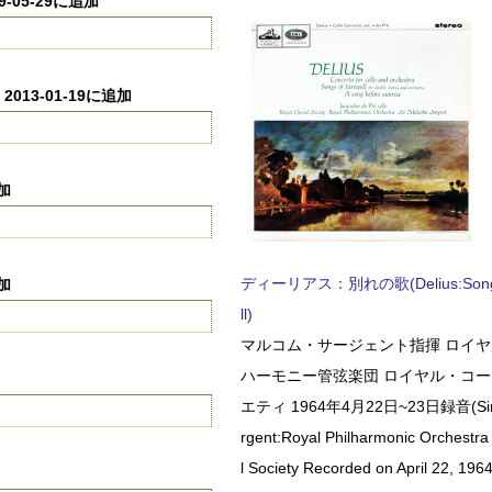
9-05-29に追加
2013-01-19に追加
加
ディーリアス：別れの歌(Delius:Songs 
加
ll)
マルコム・サージェント指揮 ロイ
ハーモニー管弦楽団 ロイヤル・コ
エティ 1964年4月22日~23日録音(Sir 
rgent:Royal Philharmonic Orchestra
l Society Recorded on April 22, 1964