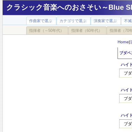
クラシック音楽へのおさそい～Blue Sky
作曲家で選ぶ
カテゴリで選ぶ
演奏家で選ぶ
不滅
指揮者（～50年代）
指揮者（60年代）
指揮者（70
Home
|
ブダペスト
ハイ
ブダ
ハイ
ブダ
ハイ
ブダ