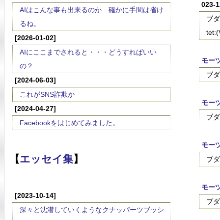
023-
AIはこんな事も出来るのか…確かに手間は省け
ブダ
るね。
tet:
[2026-01-02]
AIにここまでされると・・・どうすればいい
モー
の？
ブダ
[2024-06-03]
これがSNS詐欺か
モー
[2024-04-27]
ブダ
Facebookをはじめてみました。
モー
【
エッセイ集
】
ブダ
モーツ
[2023-10-14]
ブダ
深々と沈潜していくようなクナッパーツブッシ