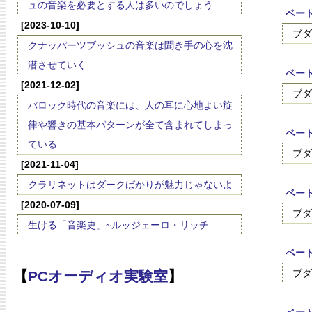
ュの音楽を必要とする人は多いのでしょう
ベート
[2023-10-10]
ブダ
クナッパーツブッシュの音楽は聞き手の心を沈
潜させていく
ベー
[2021-12-02]
ブダ
バロック時代の音楽には、人の耳に心地よい旋
律や響きの基本パターンが全て含まれてしまっ
ベート
ている
ブダ
[2021-11-04]
クラリネットはダークばかりが魅力じゃないよ
ベート
[2020-07-09]
ブダ
生ける「音楽史」~ルッジェーロ・リッチ
ベート
ブダ
【
PCオーディオ実験室
】