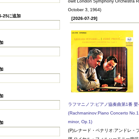
owit London Symphony Orchestra 
October 3, 1964)
6-25に追加
[2026-07-29]
追加
追加
追加
ラフマニノフ:ピアノ協奏曲第1番 嬰ヘ短
(Rachmaninov:Piano Concerto No.1 
minor, Op.1)
追加
(P)レナード・ペナリオ:アンドレ・
揮 ロイヤル・フィルハーモニー管弦楽